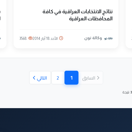
نتائج الانتخابات العراقية في كافة
ب
المحافظات العراقية
ل
وكالة نون
الأحد 18 آيار 2014
3568
1
السابق
2
التالي
(الصفحة الحالية)
نتيجة