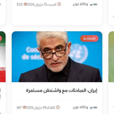
وكالة نون
السبت 13 حزيران 2026
820
إقتصادية
إيران: المباحثات مع واشنطن مستمرة
ا
إ
وكالة نون
الثلاثاء 09 حزيران 2026
667