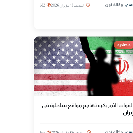
وكالة نون
السبت 13 حزيران 2026
632
إقتصادية
لقوات الأمريكية تهاجم مواقع ساحلية في
يران
وكالة نون
السبت 06 حزيران 2026
656