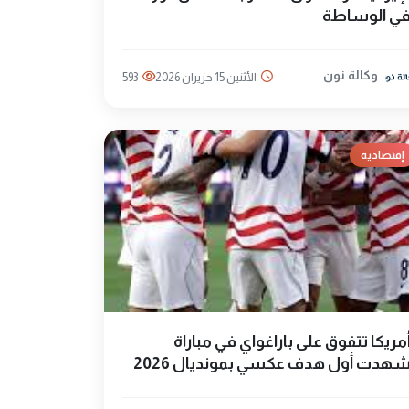
ي الوساطة
وكالة نون
الأثنين 15 حزيران 2026
593
إقتصادية
مريكا تتفوق على باراغواي في مباراة
هدت أول هدف عكسي بمونديال 2026