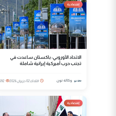
إقتصادية
الاتحاد الأوروبي: باكستان ساعدت في
تجنب حرب أميركية إيرانية شاملة
وكالة نون
الثلاثاء 02 حزيران 2026
592
إقتصادية