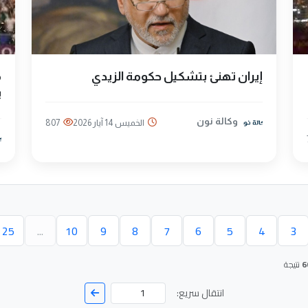
إيران تهنئ بتشكيل حكومة الزيدي
ي
وكالة نون
الخميس 14 آيار 2026
807
25
...
10
9
8
7
6
5
4
3
حالية)
6
نتيجة
انتقال سريع: