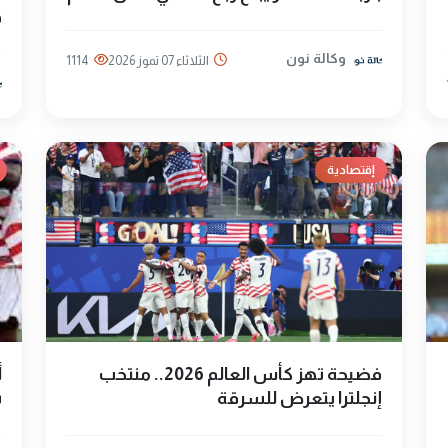
ف
وكالة نون
الثلاثاء 07 تموز 2026
1114
إقتصادية
فضيحة تهز كأس العالم 2026.. منتخب
أ
إنجلترا يتعرض للسرقة
ش