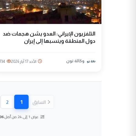
التلفزيون الإيراني: العدو يشن هجمات ضد
دول المنطقة وينسبها إلى إيران
وكالة نون
الأحد 17 آيار 2026
734
1
السابق
2
(الصفحة ال
عرض 1 إلى 24 من أصل
06