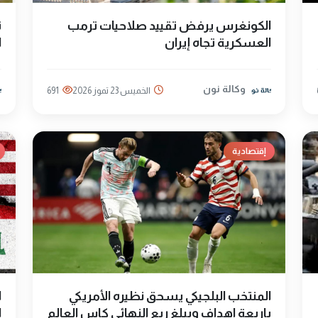
الكونغرس يرفض تقييد صلاحيات ترمب
ت
العسكرية تجاه إيران
ا
وكالة نون
الخميس 23 تموز 2026
691
إقتصادية
المنتخب البلجيكي يسحق نظيره الأمريكي
ا
باربعة اهداف ويبلغ ربع النهائي كاس العالم
ا