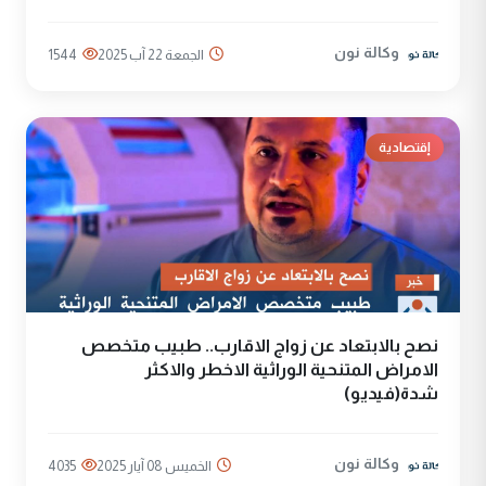
وكالة نون
الجمعة 22 آب 2025
1544
إقتصادية
نصح بالابتعاد عن زواج الاقارب.. طبيب متخصص
الامراض المتنحية الوراثية الاخطر والاكثر
شدة(فيديو)
وكالة نون
الخميس 08 آيار 2025
4035