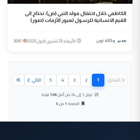
الكاظمي خلال احتفال مولد النبي (ص): نحتاج الى
القيم الانسانية للرسول لعبور الأزمات (صور)
وكالة نون
الأربعاء 28 تشرين الاول 2020
3690
1
السابق
2
3
4
5
التالي
(الصفحة الحالية)
عرض 1 إلى 24 من أصل
108
نتيجة
الصفحة
1
من
5