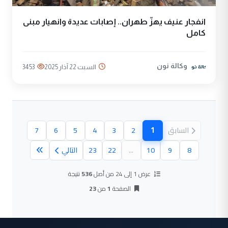
انفجار عنيف يهزّ طهران.. إصابات عديدة وانهيار مبنى
كامل
وكالة نون
السبت 22 آذار 2025
3453
1
السابق
2
3
4
5
6
7
(الصفحة الحالية)
8
9
10
...
22
23
التالي
عرض 1 إلى 24 من أصل
536
نتيجة
الصفحة
1
من
23