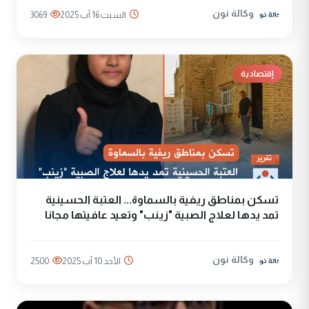
وكالة نون
السبت 16 آب 2025
3069
إقتصادية
تسكن بمناطق ريفية بالسماوة... العتبة الحسينية
تمد يدها لعلاج الصبية "زينب" وتعيد عافيتها مجانا
وكالة نون
الأحد 10 آب 2025
2500