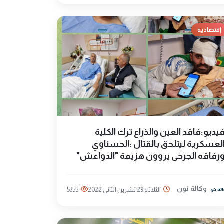
إقتصادية
يديو:فاقد العين والذراع ترك الكلية
لعسكرية ليتلحق بالقتال :الحسناوي
رفاقه الجرحى يروون هزيمة "الدواعش"
وكالة نون
الثلاثاء 29 تشرين الثاني 2022
5355