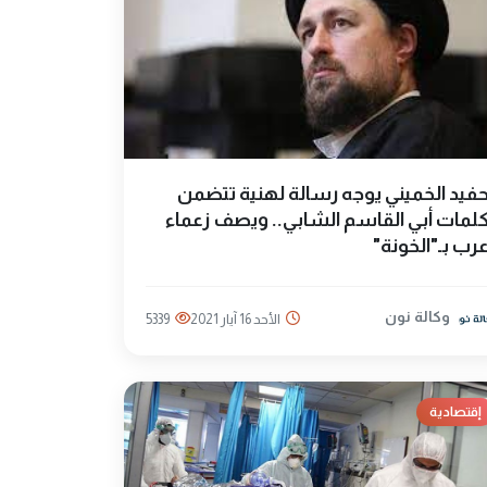
فيد الخميني يوجه رسالة لهنية تتضمن
لمات أبي القاسم الشابي.. ويصف زعماء
رب بـ"الخونة"
وكالة نون
الأحد 16 آيار 2021
5339
إقتصادية