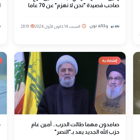
صاحب قصيدة "نحن لا نهزم" عن 70 عاما
ا
وكالة نون
السبت 14 كانون الأول 2024
2819
إقتصادية
صامدون مهما طالت الحرب.. أمين عام
م
حزب الله الجديد يعد بـ"النصر"