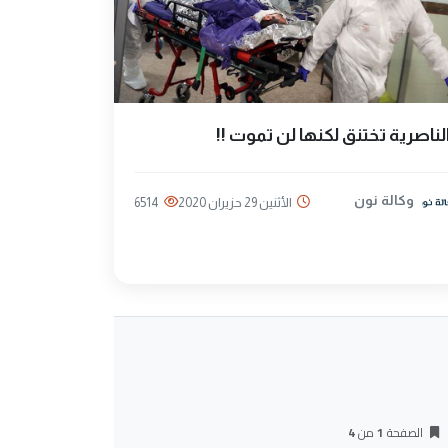
لناصرية تختنق لكنها لن تموت !!
وكالة نون
الأثنين 29 حزيران 2020
6514
الصفحة
1
من
4