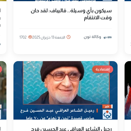
سيكون بأي وسيلة.. قاليباف: لقد حان
ا
وقت الانتقام
و
و
وكالة نون
الجمعة 13 حزيران 2025
1702
إقتصادية
رحيل الشاعر العراقي عبد الحسين فرج
ا