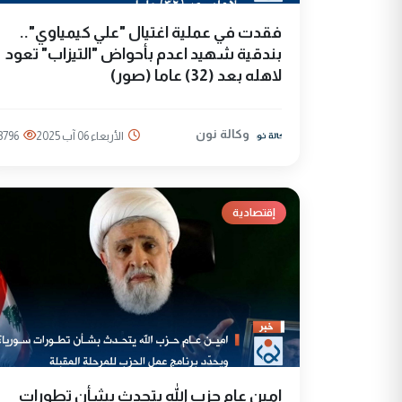
فقدت في عملية اغتيال "علي كيمياوي"..
بندقية شهيد اعدم بأحواض "التيزاب" تعود
لاهله بعد (32) عاما (صور)
وكالة نون
الأربعاء 06 آب 2025
3796
إقتصادية
امين عام حزب الله يتحدث بشأن تطورات