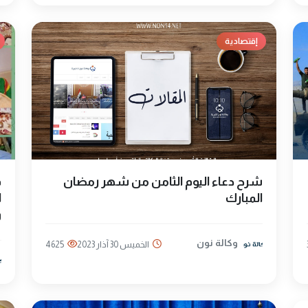
إقتصادية
شرح دعاء اليوم الثامن من شهر رمضان
ف
المبارك
ا
و
وكالة نون
الخميس 30 آذار 2023
4625