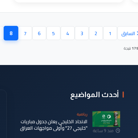
8
السابق
1
2
3
4
5
6
7
(الصف
17
نتيجة
أحدث المواضيع
رياضية
الاتحاد الخليجي يعلن جدول مباريات
"خليجي 27" وأولى مواجهات العراق
منذ 9 ساعة