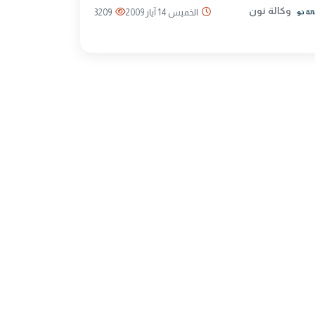
وكالة نون
الخميس 14 آيار 2009
3209