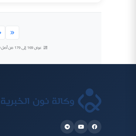
عرض 169 إلى 179 من أصل
9