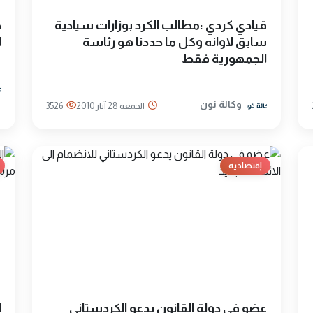
قيادي كردي :مطالب الكرد بوزارات سيادية
خ
سابق لاوانه وكل ما حددنا هو رئاسة
ا
الجمهورية فقط
وكالة نون
الجمعة 28 آيار 2010
3526
إقتصادية
عضو في دولة القانون يدعو الكردستاني
ا