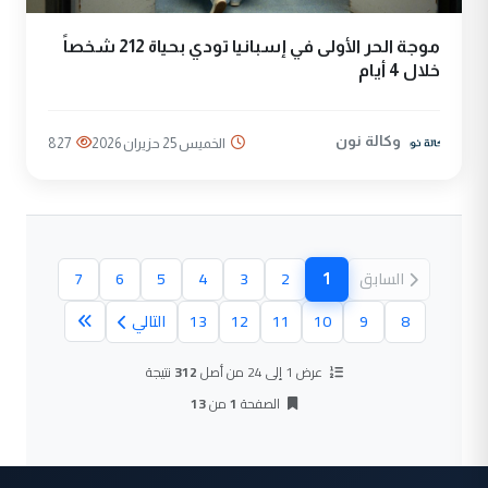
موجة الحر الأولى في إسبانيا تودي بحياة 212 شخصاً
خلال 4 أيام
وكالة نون
الخميس 25 حزيران 2026
827
1
السابق
2
3
4
5
6
7
(الصفحة الحالية)
8
9
10
11
12
13
التالي
عرض 1 إلى 24 من أصل
312
نتيجة
الصفحة
1
من
13