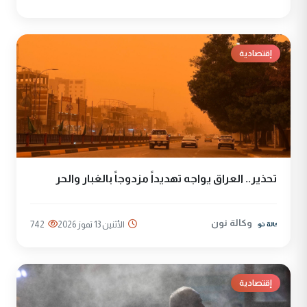
إقتصادية
تحذير.. العراق يواجه تهديداً مزدوجاً بالغبار والحر
وكالة نون
الأثنين 13 تموز 2026
742
إقتصادية