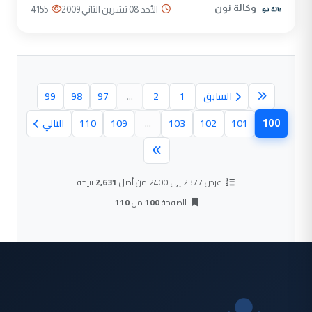
وكالة نون
الأحد 08 تشرين الثاني 2009
4155
السابق
1
2
...
97
98
99
100
101
102
103
...
109
110
التالي
(الصفحة الحالية)
عرض 2377 إلى 2400 من أصل
2,631
نتيجة
الصفحة
100
من
110