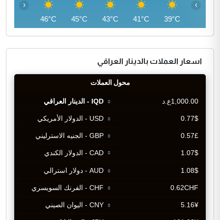
‹
›
46°C
46°C
45°C
43°C
41°C
39°C
اسعار العملات بالدينار العراقي