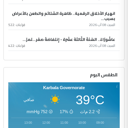
انهيار الأخلاق الرقمية.. ظاهرة الشتائم والطعن بالأعراض
بسبب...
السبت 08 آب 2026
قراءات :
522
عاشُورْاءُ.. السّنَةُ الثّالثةَ عشَرَة - إِنتفاضةُ صفَر…تمرّ...
السبت 08 آب 2026
قراءات :
422
الطقس اليوم
Karbala Governorate
39°C
صافي
2.2 م\ث
17%
752
mmHg
14:00
13:00
12:00
11:00
10:00
09:00