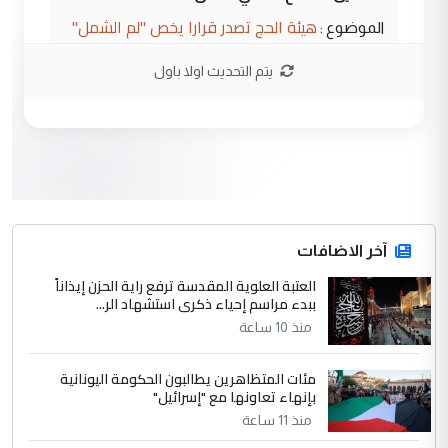
هيئة الحج تصدر قرارا يخص "لم الشمل"
الموضوع :
وتعديل استمارة قرعة الحج
يتم التحديث اولا باول
3
صلاح مهدي حسن
التعليق : صلاح مهدي حسن ...
هيئة الحج تصدر قرارا يخص "لم الشمل"
الموضوع :
وتعديل استمارة قرعة الحج
4
آخر الاضافات
hadi
العتبة العلوية المقدسة ترفع راية الحزن إيذاناً
التعليق : تحيه اخويه حسينيه اي انسان مهما
ببدء مراسم إحياء ذكرى استشهاد الر...
كان محدود المعرفه بتفاصيل احداث المنطقه
منذ 10 ساعة
يقول بما لايقبل ...
أردوغان يؤكد ان اتفاقية مكة للدفاع
الموضوع :
مئات المتظاهرين يطالبون الحكومة اليونانية
المشترك لا تستهدف أية دولة ومفتوحة لانضمام
بإنهاء تعاونها مع "إسرائيل"
الدول الشقيقة
منذ 11 ساعة