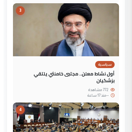
3
سياسية
أول نشاط معلن.. مجتبى خامنئي يلتقي
بزشكيان
772 مشاهدة
--
منذ 17 ساعة
4