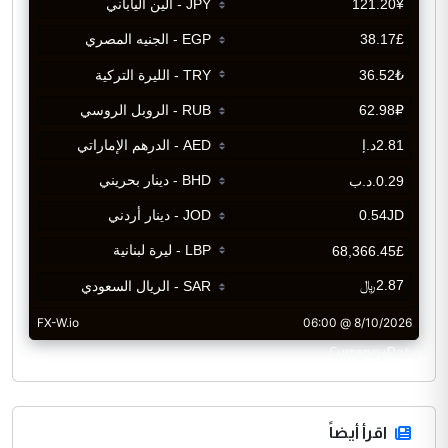
CurrencyRate
اقرأ أيضاً