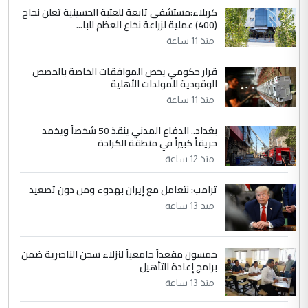
كربلاء:مستشفى تابعة للعتبة الحسينية تعلن نجاح
5
يوسف غزوان عصمت
(400) عملية لزراعة نخاع العظم للبا...
التعليق : بكالوريوس فيزياء طبية متزوج و
منذ 11 ساعة
زوجتي أيضا بكالوريوس سكني بغداد أرغب في
إكمال دراستي داخل ...
قرار حكومي يخص الموافقات الخاصة بالحصص
الوقودية للمولدات الأهلية
السعودية توافق على الاستمرار في
الموضوع :
إعطاء 100 منحة دراسية للطلبة العراقيين في
منذ 11 ساعة
جامعاتها سنويا
بغداد.. الدفاع المدني ينقذ 50 شخصاً ويخمد
حريقاً كبيراً في منطقة الكرادة
منذ 12 ساعة
ترامب: نتعامل مع إيران بهدوء ومن دون تصعيد
منذ 13 ساعة
خمسون مقعداً جامعياً لنزلاء سجن الناصرية ضمن
برامج إعادة التأهيل
منذ 13 ساعة