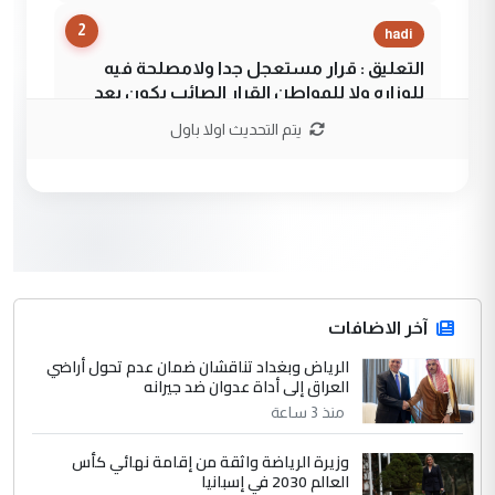
2
hadi
التعليق : قرار مستعجل جدا ولامصلحة فيه
للوزاره ولا للمواطن القرار الصائب يكون بعد
الاستماع للمدير ومغرفة ...
يتم التحديث اولا باول
وزير الصحة يعفي مدير مستشفى الكرخ
الموضوع :
العام في بغداد
3
سردار
التعليق : واحد من عصابة علي ماما يسقط
جنسية الرافد الثالث للعراق ومن اصول عريقة
ابا فرات ...
آخر الاضافات
الجواهري يرد على صدام حسين سل
الرياض وبغداد تناقشان ضمان عدم تحول أراضي
الموضوع :
العراق إلى أداة عدوان ضد جيرانه
مضجعيك يابن الزنا (نص كامل)
منذ 3 ساعة
4
سردار
وزيرة الرياضة واثقة من إقامة نهائي كأس
العالم 2030 في إسبانيا
التعليق : واحد من عصابة علي ماما يسقط