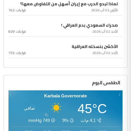
لماذا تبدو الحرب مع إيران أسهل من التفاوض معها؟
الأثنين 03 آب 2026
قراءات :
742
صحراء السعودي بدم العراقي !
الأحد 02 آب 2026
قراءات :
829
الأكشن بنسخته العراقية
الأحد 02 آب 2026
قراءات :
755
الطقس اليوم
Karbala Governorate
45°C
صافي
4.1 م\ث
9%
749
mmHg