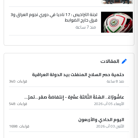
لجنة التراخيص : 17 ناديا في دوري نجوم العراق و3
فرق خارج الضوابط
منذ 7 ساعة
المقالات
حتمية حصر السلاح المنفلت بيد الدولة العراقية
منذ 8 ساعة
قراءات :
340
عاشُورْاءُ.. السّنَةُ الثّالثةَ عشَرَة - إِنتفاضةُ صفَر…تمرّ...
الأربعاء 05 آب 2026
قراءات :
548
اليوم الحادي والأربعون
الأثنين 03 آب 2026
قراءات :
1698