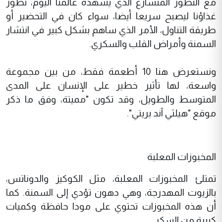
مع التطور المتسارع الذي يشهده عالمنا اليوم، تطور
غذاؤنا ليصبح سريعا أيضا، سواء كان في التحضير أو
طريقة التناول، الأمر الذي ساهم بشكل كبير في انتشار
السمنة وأمراض القلب والسكري.
ونستعرض هنا 10 أطعمة فقط، من بين مجموعة
واسعة، لها تأثير خطير على الإنسان على المدى
المتوسط والطويل، وقد تكون "مميتة، وفق ما ذكر
موقع "هيلثي آند بريتي".
المخبوزات المعلبة
تمتلئ المخبوزات المعلبة، مثل الكوكيز والدوناتس،
بالزيوت المهدرجة، وهي دهون تؤدي إلى السمنة. كما
أن هذه المخبوزات تحتوي على مودا حافظة وكميات
كبيرة من السكر.