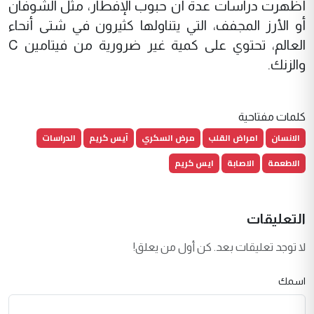
أظهرت دراسات عدة أن حبوب الإفطار، مثل الشوفان
أو الأرز المجفف، التي يتناولها كثيرون في شتى أنحاء
العالم، تحتوي على كمية غير ضرورية من فيتامين C
والزنك.
كلمات مفتاحية
الانسان
امراض القلب
مرض السكري
آيس كريم
الدراسات
الاطعمة
الاصابة
ايس كريم
التعليقات
لا توجد تعليقات بعد. كن أول من يعلق!
اسمك