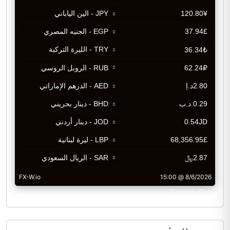
CurrencyRate