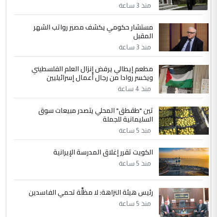
منذ 3 ساعة
جنسية الرافد الثالث للعراق ومن اصول عريقة
ابا فرات ...
مستشار حكومي يكشف مصير رواتب الشهر
الجواهري يرد على صدام حسين سل
الموضوع :
المقبل
مضجعيك يابن الزنا (نص كامل)
منذ 3 ساعة
مطعم إيطالي يرفض إنزال العلم الفلسطيني
5
حيدر عاشور
ويخسر روادا من رجال أعمال إسرائيليين
التعليق : تحياتي لك استاذ حامدتركان. كلام
منذ 4 ساعة
دقيق ومسؤول؛ فالاستثمار الحقيقي للإنسان
تين "طقطق" المحلي يتصدر مبيعات سوق
وثروات البلد يعتمد على الكفاءة ...
السليمانية للجملة
بين الإهمال واغتصاب الأرض.. بلاد
الموضوع :
منذ 5 ساعة
الرافدين تعاني الجفاف والتصحر!!
الكويت تقرر إغلاق المدرسة الإيرانية
منذ 5 ساعة
رئيس هيئة النزاهة: لا مظلَّة تحمي الفاسدين
منذ 5 ساعة