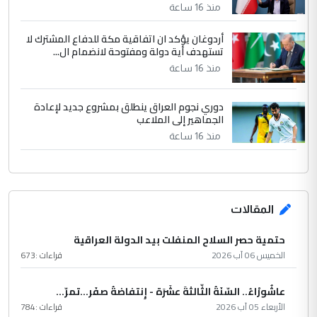
منذ 16 ساعة
أردوغان يؤكد ان اتفاقية مكة للدفاع المشترك لا
تستهدف أية دولة ومفتوحة لانضمام ال...
منذ 16 ساعة
دوري نجوم العراق ينطلق بمشروع جديد لإعادة
الجماهير إلى الملاعب
منذ 16 ساعة
المقالات
حتمية حصر السلاح المنفلت بيد الدولة العراقية
الخميس 06 آب 2026
قراءات :
673
عاشُورْاءُ.. السّنَةُ الثّالثةَ عشَرَة - إِنتفاضةُ صفَر…تمرّ...
الأربعاء 05 آب 2026
قراءات :
784