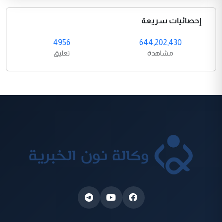
إحصائيات سريعة
4956
644,202,430
مشاهدة
تعليق