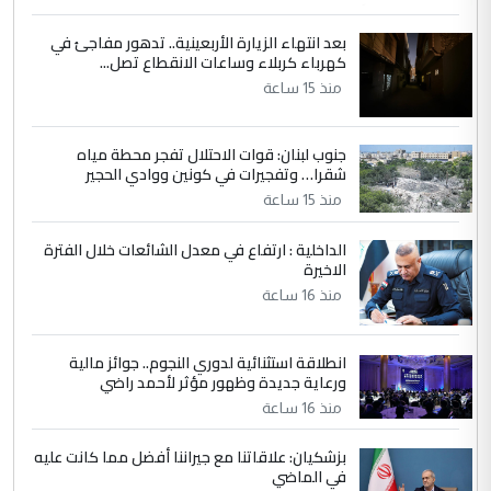
التعليق : واحد من عصابة علي ماما يسقط
بعد انتهاء الزيارة الأربعينية.. تدهور مفاجئ في
جنسية الرافد الثالث للعراق ومن اصول عريقة
كهرباء كربلاء وساعات الانقطاع تصل...
ابا فرات ...
منذ 15 ساعة
الجواهري يرد على صدام حسين سل
الموضوع :
مضجعيك يابن الزنا (نص كامل)
جنوب لبنان: قوات الاحتلال تفجر محطة مياه
شقرا… وتفجيرات في كونين ووادي الحجير
5
منذ 15 ساعة
سردار
التعليق : واحد من عصابة علي ماما يسقط
الداخلية : ارتفاع في معدل الشائعات خلال الفترة
جنسية الرافد الثالث للعراق ومن اصول عريقة
الاخيرة
ابا فرات ...
منذ 16 ساعة
الجواهري يرد على صدام حسين سل
الموضوع :
مضجعيك يابن الزنا (نص كامل)
انطلاقة استثنائية لدوري النجوم.. جوائز مالية
ورعاية جديدة وظهور مؤثر لأحمد راضي
منذ 16 ساعة
بزشكيان: علاقاتنا مع جيراننا أفضل مما كانت عليه
في الماضي