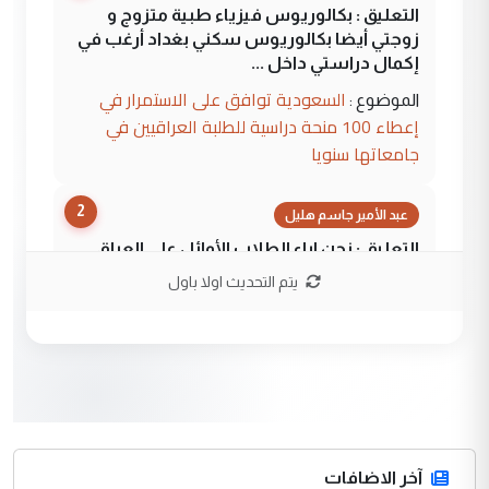
التعليق : بكالوريوس فيزياء طبية متزوج و
زوجتي أيضا بكالوريوس سكني بغداد أرغب في
إكمال دراستي داخل ...
السعودية توافق على الاستمرار في
الموضوع :
إعطاء 100 منحة دراسية للطلبة العراقيين في
جامعاتها سنويا
2
عبد الأمير جاسم هليل
التعليق : نحن اباء الطلاب الأوائل على العراق
نتشرف بلقاء السيد احمد الصافي في العتبات
يتم التحديث اولا باول
الحسنية لزرع ...
مكتب السيد احمد الصافي : لا يوجود
الموضوع :
لدينا اي حساب على الفيس بوك وتويتر
3
hadi
التعليق : قرار مستعجل جدا ولامصلحة فيه
آخر الاضافات
للوزاره ولا للمواطن القرار الصائب يكون بعد