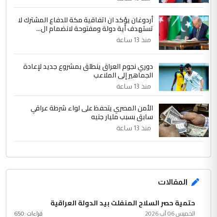
مضجعيك يابن الزنا (نص كامل)
أردوغان يؤكد ان اتفاقية مكة للدفاع المشترك لا
تستهدف أية دولة ومفتوحة لانضمام ال...
منذ 13 ساعة
دوري نجوم العراق ينطلق بمشروع جديد لإعادة
الجماهير إلى الملاعب
منذ 13 ساعة
الأمن المصري يتحفظ على لواء شرطة عراقي
سابق بسبب مليار جنيه
منذ 13 ساعة
المقالات
حتمية حصر السلاح المنفلت بيد الدولة العراقية
الخميس 06 آب 2026
قراءات :
650