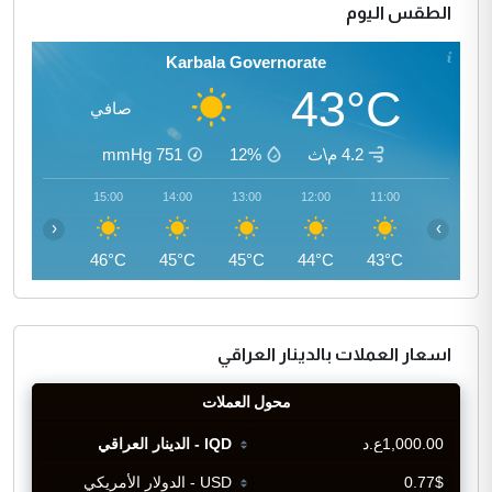
الطقس اليوم
Karbala Governorate
43°C
صافي
4.2 م\ث
12%
751
mmHg
16:00
15:00
14:00
13:00
12:00
11:00
‹
›
46°C
46°C
45°C
45°C
44°C
43°C
اسعار العملات بالدينار العراقي