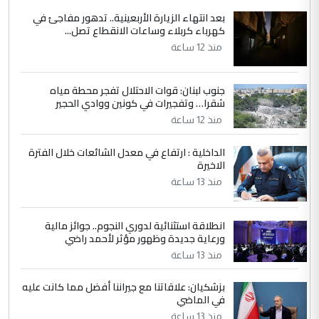
الاستماع للمدير ومغرفة ...
بعد انتهاء الزيارة الأربعينية.. تدهور مفاجئ في
كهرباء كربلاء وساعات الانقطاع تصل...
وزير الصحة يعفي مدير مستشفى الكرخ
الموضوع :
العام في بغداد
منذ 12 ساعة
جنوب لبنان: قوات الاحتلال تفجر محطة مياه
4
سردار
شقرا… وتفجيرات في كونين ووادي الحجير
التعليق : واحد من عصابة علي ماما يسقط
منذ 12 ساعة
جنسية الرافد الثالث للعراق ومن اصول عريقة
ابا فرات ...
الداخلية : ارتفاع في معدل الشائعات خلال الفترة
الاخيرة
الجواهري يرد على صدام حسين سل
الموضوع :
مضجعيك يابن الزنا (نص كامل)
منذ 13 ساعة
انطلاقة استثنائية لدوري النجوم.. جوائز مالية
5
سردار
ورعاية جديدة وظهور مؤثر لأحمد راضي
التعليق : واحد من عصابة علي ماما يسقط
منذ 13 ساعة
جنسية الرافد الثالث للعراق ومن اصول عريقة
ابا فرات ...
بزشكيان: علاقاتنا مع جيراننا أفضل مما كانت عليه
في الماضي
الجواهري يرد على صدام حسين سل
الموضوع :
منذ 13 ساعة