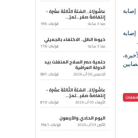
عاشُورْاءُ.. السّنَةُ الثّالثةَ عشَرَة -
لماضية، حسب تقديرات الوكالة، أكثر من 47 ألف إصابة
إِنتفاضةُ صفَر…تمرّ...
منذ 3 ساعة
قراءات :
195
كل عام، سجل في الولايات المتحدة حتى الآن، حسب تقييمات جامعة جونز هوبكنز، 2636538 إصابة
خيوط الظل.. الاكتفاء بالجميلي
منذ 3 ساعة
قراءات :
176
خيرة،
حتمية حصر السلاح المنفلت بيد
صابين
الدولة العراقية
الخميس 06 آب 2026
قراءات :
697
عاشُورْاءُ.. السّنَةُ الثّالثةَ عشَرَة -
إِنتفاضةُ صفَر…تمرّ...
لاصابات
الأربعاء 05 آب 2026
قراءات :
813
اليوم الحادي والأربعون
الأثنين 03 آب 2026
قراءات :
1941