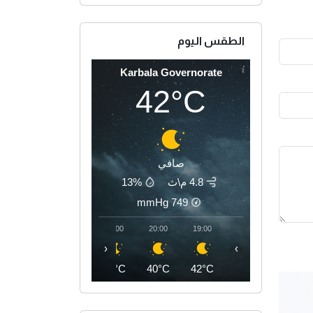
الطقس اليوم
Karbala Governorate
42°C
صافي
4.8 م\ث
13%
mmHg
749
23:00
22:00
21:00
20:00
19:00
‹
›
37°C
38°C
39°C
40°C
42°C