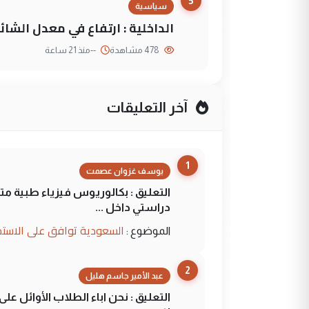
5
سياسية
الداخلية : ارتفاع في معدل الشائع
478 مشاهدة
--
منذ 21 ساعة
آخر التعليقات
1
يوسف غزوان عصمت
التعليق : بكالوريوس فيزياء طبية م
دراستي داخل ...
السعودية توافق على الاستمرار في إعطاء 100 منحة دراسية للطل
الموضوع :
2
عبد الأمير جاسم هليل
التعليق : نحن اباء الطلاب الأوائل ع