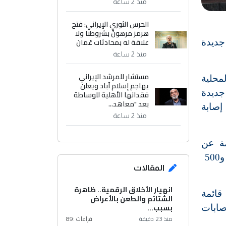
منذ 2 ساعة
الحرس الثوري الإيراني: فتح
هرمز مرهونٌ بشروطنا ولا
علاقة له بمحادثات عُمان
ق أكثر من 44.7 ألف إصابة جديدة
منذ 2 ساعة
مستشار للمرشد الإيراني
لمحلية
يهاجم إسلام آباد ويعلن
ة رصدت خلال يوم أمس الثلاثاء 44766 إصابة جديدة
فقدانها الأهلية للوساطة
بعد "معاهد...
يروس الذي يسبب مرض "كوفيد-19"، مقابل 41556 إصابة الاثنين و38845 إصابة الأحد و42597 إصابة
منذ 2 ساعة
12 وفاة جديدة ناجمة عن
"كوفيد-19"، ما يمثل ارتفاعا ملموسا مقارنة مع إحصاءات الأيام السابقة (337 وفاة الاثنين 264 الأحد و500
المقالات
انهيار الأخلاق الرقمية.. ظاهرة
قائمة
الشتائم والطعن بالأعراض
بسبب...
صابات
منذ 23 دقيقة
قراءات :
89