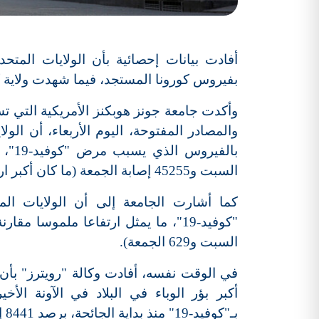
بفيروس كورونا المستجد، فيما شهدت ولاية ك
وأكدت جامعة جونز هوبكنز الأمريكية التي تست
السبت و45255 إصابة الجمعة (ما كان أكبر ارتفاع يومي في البلاد منذ بداية الجائحة).
السبت و629 الجمعة).
في الوقت نفسه، أفادت وكالة "رويترز" بأن و
أكبر بؤر الوباء في البلاد في الآونة ا
بـ"كوفيد-19" منذ بداية الجائحة، برصد 8441 إصابة هناك خلال 24 ساعة.