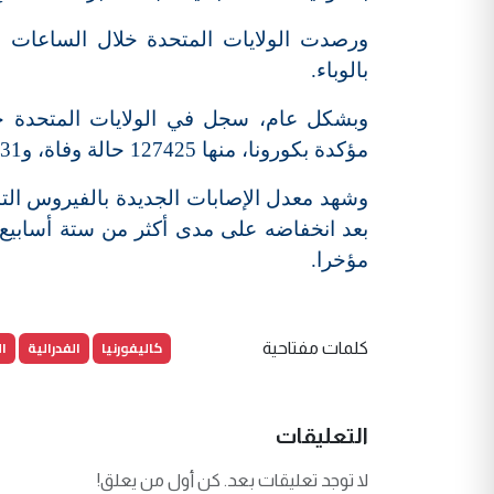
بالوباء.
مؤكدة بكورونا، منها 127425 حالة وفاة، و720631 حالة شفاء، وهذه هي أكبر حصيلة على مستوى العالم.
وشهد معدل الإصابات الجديدة بالفيروس التا
بعد انخفاضه على مدى أكثر من ستة أسابيع،
مؤخرا.
كاليفورنيا
الفدرالية
ال
كلمات مفتاحية
التعليقات
لا توجد تعليقات بعد. كن أول من يعلق!