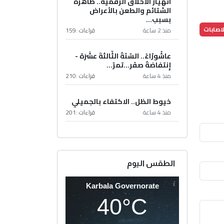
انهيار الأخلاق الرقمية.. ظاهرة
الشتائم والطعن بالأعراض
بسبب...
لاصابات
منذ 2 ساعة
قراءات :
159
عاشُورْاءُ.. السّنَةُ الثّالثةَ عشَرَة -
إِنتفاضةُ صفَر…تمرّ...
منذ 4 ساعة
قراءات :
210
خيوط الظل.. الاكتفاء بالجميلي
منذ 4 ساعة
قراءات :
201
الطقس اليوم
Karbala Governorate
40°C