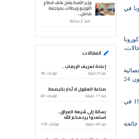
وزير النفط يفتح ملف قطاع
التوزيع ويطالب بمراجعة
 بفيروس كورونا في
شامل...
منذ 2 ساعة
ورونا
 في البلاد خلال الساعات الـ24 الماضية بواقع 2548 حالة لتصل إلى 317409 حالات،
المقالات
إعادة تعريف الإرهاب ..
صائية
منذ 8 دقيقة
قراءات :
39
أمس الأربعاء 1851 حالة، وهذه هي المرة الأولى التي تسجل فيها البلاد أكثر من 2000 مصاب في غضون 24
صناعة العقول لا تُدار بالبصمة
منذ 11 دقيقة
قراءات :
49
من جهة أخرى، ذكرت وزارة الصحة الإيطالية أنها رصدت خلال اليوم الماضي 24 وفاة جديدة مقابل 19 في
رسالة إلى شيعة العراق..
استعدوا يرحمكم الله
منذ 48 دقيقة
قراءات :
119
جائحة