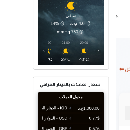
صافي
4.6 م\ث
14%
mmHg
750
00:00
23:00
22:00
21:00
20:00
‹
›
36°C
37°C
38°C
39°C
40°C
كل
اسعار العملات بالدينار العراقي