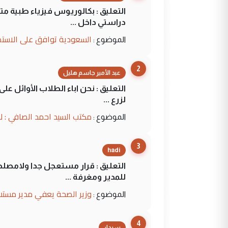
التعليق : بكالوريوس فيزياء طبية م
دراستي داخل ...
السعودية توافق على الاستمرار في إعطاء 100 منحة دراسية للطل
الموضوع :
2
عبد الأمير جاسم هليل
التعليق : نحن اباء الطلاب الأوائل ع
لزرع ...
مكتب السيد احمد الصافي : ل
الموضوع :
3
hadi
التعليق : قرار مستعجل جدا ولامصلحة
للمدير ومغرفة ...
وزير الصحة يعفي مدير مستش
الموضوع :
4
سردار