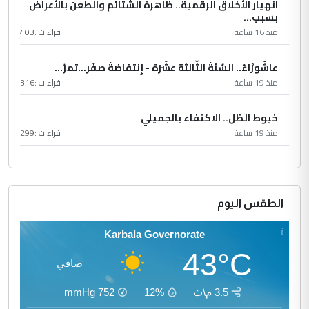
انهيار الأخلاق الرقمية.. ظاهرة الشتائم والطعن بالأعراض
بسبب...
منذ 16 ساعة
قراءات :
403
عاشُورْاءُ.. السّنَةُ الثّالثةَ عشَرَة - إِنتفاضةُ صفَر…تمرّ...
منذ 19 ساعة
قراءات :
316
خيوط الظل.. الاكتفاء بالجميلي
منذ 19 ساعة
قراءات :
299
الطقس اليوم
Karbala Governorate
43°C
صافي
3.5 م\ث
12%
752
mmHg