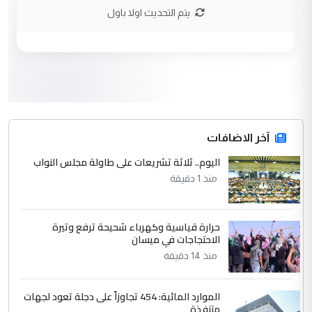
يتم التحديث اولا باول
3
hadi
التعليق : تحيه اخويه حسينيه اي انسان مهما
كان محدود المعرفه بتفاصيل احداث المنطقه
يقول بما لايقبل ...
أردوغان يؤكد ان اتفاقية مكة للدفاع
الموضوع :
المشترك لا تستهدف أية دولة ومفتوحة لانضمام
الدول الشقيقة
آخر الاضافات
اليوم.. ثلاثة تشريعات على طاولة مجلس النواب
4
يوسف غزوان عصمت
منذ 1 دقيقة
التعليق : بكالوريوس فيزياء طبية متزوج و
زوجتي أيضا بكالوريوس سكني بغداد أرغب في
إكمال دراستي داخل ...
حرارة قياسية وكهرباء شحيحة ترفع وتيرة
الاحتجاجات في ميسان
السعودية توافق على الاستمرار في
الموضوع :
منذ 14 دقيقة
إعطاء 100 منحة دراسية للطلبة العراقيين في
جامعاتها سنويا
الموارد المائية: 454 تجاوزاً على دجلة تعود لجهات
متنفذة