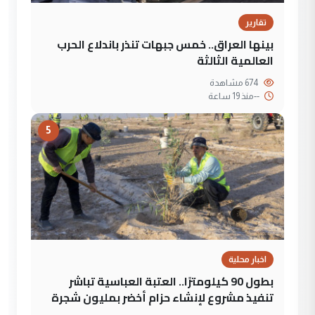
تقارير
بينها العراق.. خمس جبهات تنذر باندلاع الحرب
العالمية الثالثة
674 مشاهدة
--
منذ 19 ساعة
5
اخبار محلية
بطول 90 كيلومترًا.. العتبة العباسية تباشر
تنفيذ مشروع لإنشاء حزام أخضر بمليون شجرة