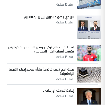
5
عبد الأمير جاسم هليل
منذ 12 ساعة
التعليق : نحن اباء الطلاب الأوائل على العراق
نتشرف بلقاء السيد احمد الصافي في العتبات
الزيدي يدعو ماكرون إلى زيارة العراق
الحسنية لزرع ...
منذ 13 ساعة
مكتب السيد احمد الصافي : لا يوجود
الموضوع :
لدينا اي حساب على الفيس بوك وتويتر
لماذا اختار صلاح تركيا ورفض السعودية؟ كواليس
تكشف أسباب القرار المفاجئ
منذ 13 ساعة
هيئة الحج تصدر توضيحاً بشأن موعد إجراء القرعة
الإلكترونية
منذ 15 ساعة
إعادة تعريف الإرهاب ..
منذ 15 ساعة