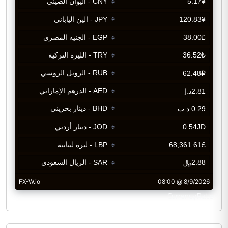
CurrencyRate