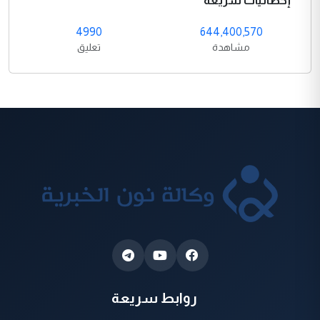
إحصائيات سريعة
4990
644,400,570
مشاهدة
تعليق
روابط سريعة