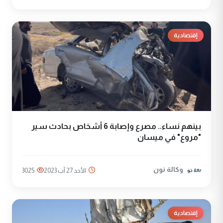
إقتصادية
بينهم نساء.. مصرع وإصابة 6 أشخاص بحادث سير
"مروع" في ميسان
وكالة نون
الأحد 27 آب 2023
3025
إقتصادية