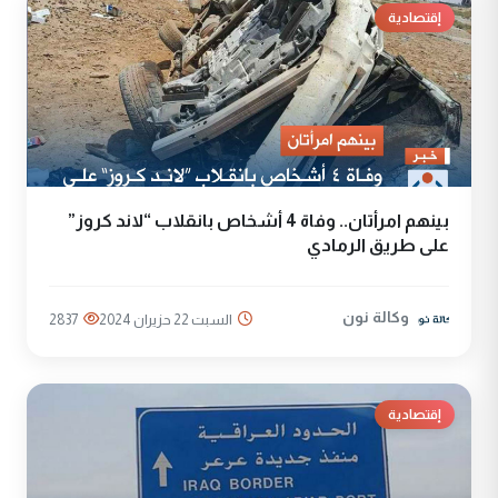
إقتصادية
بينهم امرأتان.. وفاة 4 أشخاص بانقلاب “لاند كروز”
على طريق الرمادي
وكالة نون
السبت 22 حزيران 2024
2837
إقتصادية