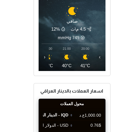
صافي
4.5 م\ث
12%
mmHg
749
00:00
23:00
22:00
21:00
20:00
‹
›
36°C
37°C
39°C
40°C
41°C
اسعار العملات بالدينار العراقي