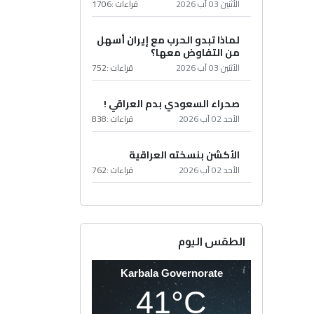
الأثنين 03 آب 2026
قراءات :
1706
لماذا تبدو الحرب مع إيران أسهل
من التفاوض معها؟
الأثنين 03 آب 2026
قراءات :
752
صحراء السعودي بدم العراقي !
الأحد 02 آب 2026
قراءات :
838
الأكشن بنسخته العراقية
الأحد 02 آب 2026
قراءات :
762
الطقس اليوم
Karbala Governorate
41°C