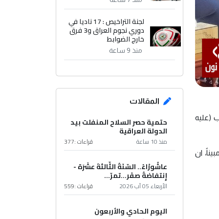
لجنة التراخيص : 17 ناديا في
دوري نجوم العراق و3 فرق
خارج الضوابط
منذ 9 ساعة
المقالات
ب (عليه
حتمية حصر السلاح المنفلت بيد
الدولة العراقية
منذ 10 ساعة
قراءات :
377
ناً، ان
عاشُورْاءُ.. السّنَةُ الثّالثةَ عشَرَة -
إِنتفاضةُ صفَر…تمرّ...
الأربعاء 05 آب 2026
قراءات :
559
اليوم الحادي والأربعون