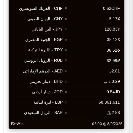
CurrencyRate