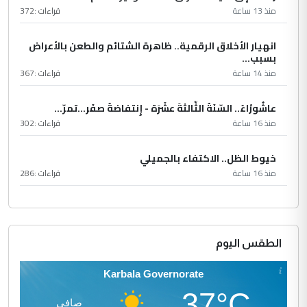
منذ 13 ساعة
قراءات :
372
انهيار الأخلاق الرقمية.. ظاهرة الشتائم والطعن بالأعراض
بسبب...
منذ 14 ساعة
قراءات :
367
عاشُورْاءُ.. السّنَةُ الثّالثةَ عشَرَة - إِنتفاضةُ صفَر…تمرّ...
منذ 16 ساعة
قراءات :
302
خيوط الظل.. الاكتفاء بالجميلي
منذ 16 ساعة
قراءات :
286
الطقس اليوم
Karbala Governorate
37°C
صافي