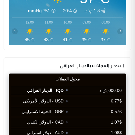
1.8 م\ث
20%
751
mmHg
13:00
12:00
11:00
10:00
09:00
08:00
‹
›
45°C
45°C
43°C
41°C
39°C
37°C
اسعار العملات بالدينار العراقي