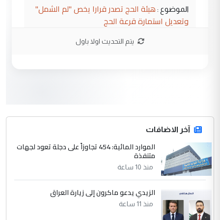
هيئة الحج تصدر قرارا يخص "لم الشمل"
الموضوع :
وتعديل استمارة قرعة الحج
يتم التحديث اولا باول
3
hadi
التعليق : تحيه اخويه حسينيه اي انسان مهما
كان محدود المعرفه بتفاصيل احداث المنطقه
يقول بما لايقبل ...
أردوغان يؤكد ان اتفاقية مكة للدفاع
الموضوع :
المشترك لا تستهدف أية دولة ومفتوحة لانضمام
الدول الشقيقة
آخر الاضافات
الموارد المائية: 454 تجاوزاً على دجلة تعود لجهات
4
متنفذة
يوسف غزوان عصمت
منذ 10 ساعة
التعليق : بكالوريوس فيزياء طبية متزوج و
زوجتي أيضا بكالوريوس سكني بغداد أرغب في
إكمال دراستي داخل ...
الزيدي يدعو ماكرون إلى زيارة العراق
السعودية توافق على الاستمرار في
منذ 11 ساعة
الموضوع :
إعطاء 100 منحة دراسية للطلبة العراقيين في