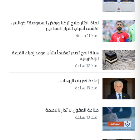
جامعاتها سنويا
لماذا اختار صلاح تركيا ورفض السعودية؟ كواليس
5
عبد الأمير جاسم هليل
تكشف أسباب القرار المفاجئ
التعليق : نحن اباء الطلاب الأوائل على العراق
منذ 11 ساعة
نتشرف بلقاء السيد احمد الصافي في العتبات
الحسنية لزرع ...
هيئة الحج تصدر توضيحاً بشأن موعد إجراء القرعة
مكتب السيد احمد الصافي : لا يوجود
الإلكترونية
الموضوع :
لدينا اي حساب على الفيس بوك وتويتر
منذ 12 ساعة
إعادة تعريف الإرهاب ..
منذ 13 ساعة
صناعة العقول لا تُدار بالبصمة
منذ 13 ساعة