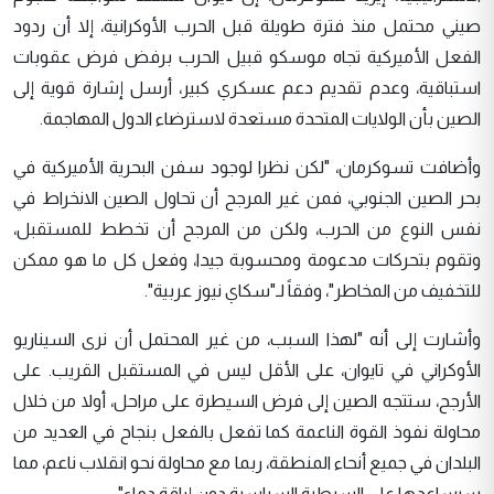
صيني محتمل منذ فترة طويلة قبل الحرب الأوكرانية، إلا أن ردود
الفعل الأميركية تجاه موسكو قبيل الحرب برفض فرض عقوبات
استباقية، وعدم تقديم دعم عسكري كبير، أرسل إشارة قوية إلى
الصين بأن الولايات المتحدة مستعدة لاسترضاء الدول المهاجمة.
وأضافت تسوكرمان، "لكن نظرا لوجود سفن البحرية الأميركية في
بحر الصين الجنوبي، فمن غير المرجح أن تحاول الصين الانخراط في
نفس النوع من الحرب، ولكن من المرجح أن تخطط للمستقبل،
وتقوم بتحركات مدعومة ومحسوبة جيدا، وفعل كل ما هو ممكن
للتخفيف من المخاطر"، وفقاً لـ"سكاي نيوز عربية".
وأشارت إلى أنه "لهذا السبب، من غير المحتمل أن نرى السيناريو
الأوكراني في تايوان، على الأقل ليس في المستقبل القريب. على
الأرجح، ستتجه الصين إلى فرض السيطرة على مراحل، أولا من خلال
محاولة نفوذ القوة الناعمة كما تفعل بالفعل بنجاح في العديد من
البلدان في جميع أنحاء المنطقة، ربما مع محاولة نحو انقلاب ناعم، مما
سيساعدها على السيطرة السياسية دون إراقة دماء".