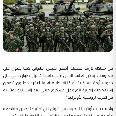
في محاكاة لأزمة محتملة، أصدر الجيش التايواني كتيبا يحتوي على
معلومات يمكن لعامة الناس استخدامها كدليل طوارئ في حال
حدوث أزمة عسكرية أو كارثة طبيعية، ما اعتبره محللون "ضمن
استعدادات الجزيرة لأي عمل عسكري صيني بعد السيناريو المشابه
في الحرب الروسية الأوكرانية".
وأحيت حرب أوكرانيا المخاوف في تايوان التي تعتبرها الصين مقاطعة
متمردة يجب إعادة توحيدها مع البر الرئيسي، وبالقوة إذا لزم الأمر.