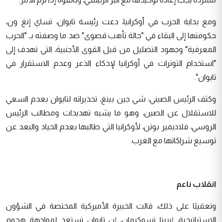
ومع بداية الحرب في أوكرانيا، دعت رئيسة تايوان، تساي إنغ ون،
حكومتها إلى البقاء في "حالة تأهب قصوى" ضد ما وصفته بـ "الحرب
المعرفية" وجهود التضليل من قبل القوى الأجنبية، التي تهدف إلى
"استخدام التوترات في أوكرانيا لإذكاء الذعر وعدم الاستقرار في
تايوان".
وكثف الرئيس الصيني، شي جين بينغ، تحذيراته لتايوان بعدم السعي
للاستقلال عن الصين، وهو ما يشبه تهديدات ومطالب الرئيس
الروسي، فلاديمير بوتن، لأوكرانيا التي طالبها بعدم الحياد والبعد عن
توسيع شراكاتها مع الغرب.
انقلاب ناعم
وتعقيبًا على ذلك، قالت الخبيرة الأميركية المختصة في الشؤون
الاستراتيجية، إيرينا تسوكرمان، إن تايوان تستعد لمواجهة هجوم