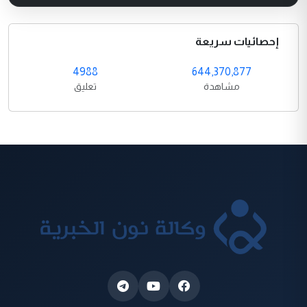
إحصائيات سريعة
4988
644,370,877
مشاهدة
تعليق