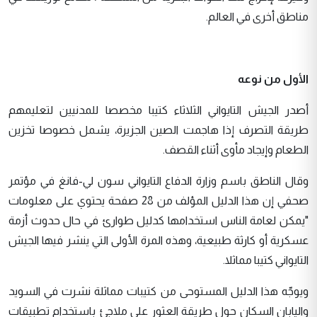
مناطق أخرى في العالم.
الأول من نوعه
أصدر الجيش التايواني الثلاثاء كتيبا مخصصا للمدنيين لتعليمهم
طريقة التصرف إذا هاجمت الصين الجزيرة، يشمل خصوصا تخزين
الطعام وإيجاد مأوى أثناء القصف.
وقال الناطق باسم وزارة الدفاع التايواني سون لي-فانغ في مؤتمر
صحفي إن هذا الدليل المؤلف من 28 صفحة يحتوي على معلومات
"يمكن لعامة الناس استخدامها كدليل طوارئ في حال حدوث أزمة
عسكرية أو كارثة طبيعية، وهذه المرة الأولى التي ينشر فيها الجيش
التايواني كتيبا مماثلا.
ويوجّه هذا الدليل المستوحى من كتيبات مماثلة نشرت في السويد
واليابان السكان حول طريقة العثور على ملاجئ باستخدام تطبيقات