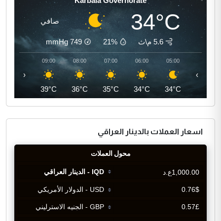
Karbala Governorate
34°C
صافي
5.6 م\ث
21%
749
mmHg
10:00
09:00
08:00
07:00
06:00
05:00
‹
›
41°C
39°C
36°C
35°C
34°C
34°C
اسعار العملات بالدينار العراقي