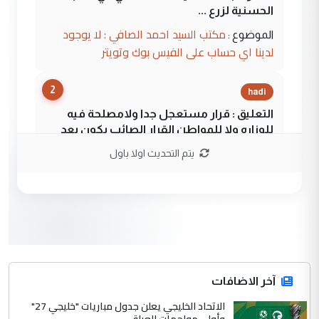
الحسنية لزرع ...
مكتب السيد احمد الصافي : لا يوجود
الموضوع :
لدينا اي حساب على الفيس بوك وتويتر
2
hadi
التعليق : قرار مستعجل جدا ولامصلحة فيه
للوزاره ولا للمواطن القرار الصائب يكون بعد
الاستماع للمدير ومغرفة ...
يتم التحديث اولا باول
وزير الصحة يعفي مدير مستشفى الكرخ
الموضوع :
العام في بغداد
3
سردار
التعليق : واحد من عصابة علي ماما يسقط
جنسية الرافد الثالث للعراق ومن اصول عريقة
ابا فرات ...
آخر الاضافات
الجواهري يرد على صدام حسين سل
الاتحاد الخليجي يعلن جدول مباريات "خليجي 27"
الموضوع :