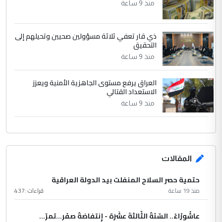
منذ 9 ساعة
ذي قار تعفي ثلاثة مسؤولين صحيين وتحيلهم إلى
التحقيق
منذ 9 ساعة
العراق يرفع مستوى الجاهزية الأمنية ويعزز
الاستعداد القتالي
منذ 9 ساعة
المقالات
حتمية حصر السلاح المنفلت بيد الدولة العراقية
منذ 19 ساعة
قراءات :
437
عاشُورْاءُ.. السّنَةُ الثّالثةَ عشَرَة - إِنتفاضةُ صفَر…تمرّ...