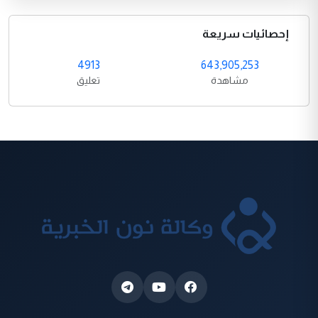
إحصائيات سريعة
4913
643,905,253
مشاهدة
تعليق