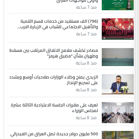
وأولى مواجهات العراق
مضجعيك يابن الزنا (نص كامل)
منذ 7 ساعة
4
سردار
(796) الف مستفيد من خدمات قسم التنمية
والتأهيل الاجتماعي للشباب في الزيارة الارب...
التعليق : واحد من عصابة علي ماما يسقط
منذ 7 ساعة
جنسية الرافد الثالث للعراق ومن اصول عريقة
ابا فرات ...
مصادر تكشف ملامح الاتفاق المرتقب بين مسقط
الجواهري يرد على صدام حسين سل
الموضوع :
وطهران بشأن "مضيق هرمز"
مضجعيك يابن الزنا (نص كامل)
منذ 8 ساعة
الزيدي يمنح وكلاء الوزارات صلاحيات أوسع ويشدد
5
حيدر عاشور
على تسريع الإنجاز
التعليق : تحياتي لك استاذ حامدتركان. كلام
منذ 8 ساعة
دقيق ومسؤول؛ فالاستثمار الحقيقي للإنسان
وثروات البلد يعتمد على الكفاءة ...
تعرف على مقررات الجلسة الاعتيادية الثالثة عشرة
بين الإهمال واغتصاب الأرض.. بلاد
لمجلس الوزراء
الموضوع :
الرافدين تعاني الجفاف والتصحر!!
منذ 8 ساعة
500 مليون دولار جديدة تصل العراق من الفيدرالي