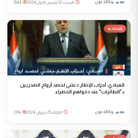
وكالة نون
السبت 12 تشرين الاول 2024
3546
إقتصادية
العبادي: أحزاب الإطار دعتني لحصد أرواح الصدريين
بـ"الطائرات" عند دخولهم الخضراء
وكالة نون
الثلاثاء 25 حزيران 2024
2316