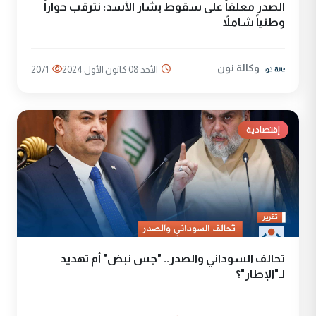
الصدر معلقاً على سقوط بشار الأسد: نترقب حواراً
وطنياً شاملاً
وكالة نون
الأحد 08 كانون الأول 2024
2071
إقتصادية
تحالف السوداني والصدر.. "جس نبض" أم تهديد
لـ"الإطار"؟