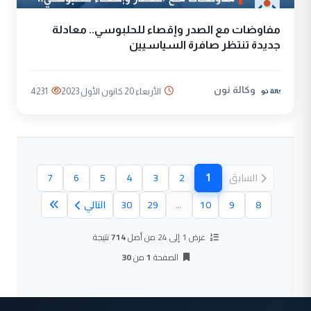
مفاوضات مع الصدر وإقصاء للحلبوسي.. معادلة
جديدة تنتظر صافرة السياسيين
وكالة نون
الأربعاء 20 كانون الأول 2023
4231
1
السابق
2
3
4
5
6
7
(الصفحة الحالية)
8
9
10
...
29
30
التالي
عرض 1 إلى 24 من أصل
714
نتيجة
الصفحة
1
من
30