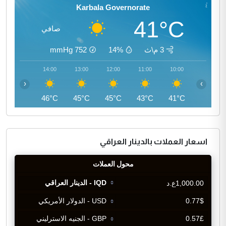
Karbala Governorate
41°C
صافي
3 م\ث
14%
752
mmHg
15:00
14:00
13:00
12:00
11:00
10:00
‹
›
46°C
46°C
45°C
45°C
43°C
41°C
اسعار العملات بالدينار العراقي