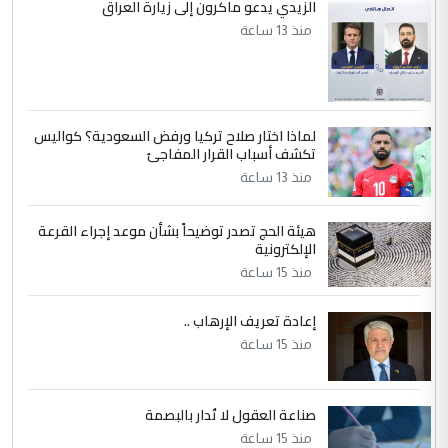
إكمال دراستي داخل ...
الزيدي يدعو ماكرون إلى زيارة العراق
السعودية توافق على الاستمرار في
منذ 13 ساعة
الموضوع :
إعطاء 100 منحة دراسية للطلبة العراقيين في
جامعاتها سنويا
لماذا اختار صلاح تركيا ورفض السعودية؟ كواليس
5
عبد الأمير جاسم هليل
تكشف أسباب القرار المفاجئ
التعليق : نحن اباء الطلاب الأوائل على العراق
منذ 13 ساعة
نتشرف بلقاء السيد احمد الصافي في العتبات
الحسنية لزرع ...
هيئة الحج تصدر توضيحاً بشأن موعد إجراء القرعة
مكتب السيد احمد الصافي : لا يوجود
الإلكترونية
الموضوع :
لدينا اي حساب على الفيس بوك وتويتر
منذ 15 ساعة
إعادة تعريف الإرهاب ..
منذ 15 ساعة
صناعة العقول لا تُدار بالبصمة
منذ 15 ساعة