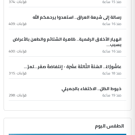
منذ 15 ساعة
قراءات :
374
رسالة إلى شيعة العراق.. استعدوا يرحمكم الله
منذ 16 ساعة
قراءات :
409
انهيار الأخلاق الرقمية.. ظاهرة الشتائم والطعن بالأعراض
بسبب...
منذ 16 ساعة
قراءات :
400
عاشُورْاءُ.. السّنَةُ الثّالثةَ عشَرَة - إِنتفاضةُ صفَر…تمرّ...
منذ 18 ساعة
قراءات :
315
خيوط الظل.. الاكتفاء بالجميلي
منذ 19 ساعة
قراءات :
298
الطقس اليوم