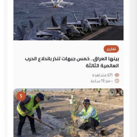
تقارير
بينها العراق.. خمس جبهات تنذر باندلاع الحرب
العالمية الثالثة
671 مشاهدة
--
منذ 19 ساعة
5