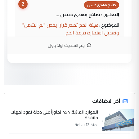
2
صلاح مهدي حسن
التعليق : صلاح مهدي حسن ...
هيئة الحج تصدر قرارا يخص "لم الشمل"
الموضوع :
وتعديل استمارة قرعة الحج
يتم التحديث اولا باول
3
hadi
التعليق : تحيه اخويه حسينيه اي انسان مهما
كان محدود المعرفه بتفاصيل احداث المنطقه
يقول بما لايقبل ...
أردوغان يؤكد ان اتفاقية مكة للدفاع
الموضوع :
المشترك لا تستهدف أية دولة ومفتوحة لانضمام
الدول الشقيقة
آخر الاضافات
الموارد المائية: 454 تجاوزاً على دجلة تعود لجهات
4
متنفذة
يوسف غزوان عصمت
منذ 12 ساعة
التعليق : بكالوريوس فيزياء طبية متزوج و
زوجتي أيضا بكالوريوس سكني بغداد أرغب في