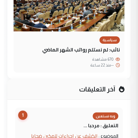
سياسية
نائب: لم نستلم رواتب الشهر الماضي
670 مشاهدة
--
منذ 22 ساعة
آخر التعليقات
1
وبه نستعين
التعليق : مرحبا ...
الكشف عن إجراءات لتمكين ضحايا
الموضوع :