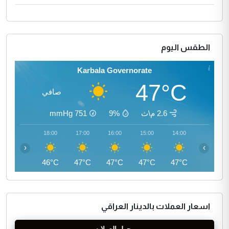
الطقس اليوم
Karbala Governorate
47°C
صافي
2.6 م\ث
9%
751
mmHg
19:00
18:00
17:00
16:00
15:00
14:00
‹
›
44°C
46°C
47°C
47°C
47°C
47°C
اسعار العملات بالدينار العراقي