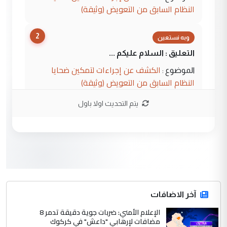
النظام السابق من التعويض (وثيقة)
2
وبه نستعين
التعليق : السلام عليكم ...
الكشف عن إجراءات لتمكين ضحايا
الموضوع :
النظام السابق من التعويض (وثيقة)
يتم التحديث اولا باول
3
محمد حسين عبد الكريم حسين
التعليق : هل أستطيع الحصول على هذه
المسرحيات ...
كربلاء :اصدار اربع مسرحيات للشاعر رضا
الموضوع :
الخفاجي
4
آخر الاضافات
صلاح مهدي حسن
الإعلام الأمني: ضربات جوية دقيقة تدمر 8
التعليق : صلاح مهدي حسن ...
مضافات لإرهابي "داعش" في كركوك