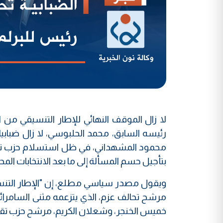
لا زال الموقف النهائي للإطار التنسيقي م
رئيسه السابق، محمد الحلبوسي، لا زال ضبابي
محمود المشهداني، في ظل استسلام حزب تقدم
بتأجيل حسم المسألة إلى ما بعد الانتخابات ال
ويقول مصدر سياسي مطلع، إن "الإطار التن
مرشح تحالف عزم، الذي يتزعمه مثنى السامرائ
خميس الخنجر، وشعلان الكريم، مرشح حزب تقدم