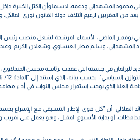
لى محمود المشهداني ودعمه، لاسيما وأن الكتل الكبيرة داخل 
عد من المقربين لزعيم ائتلاف دولة القانون نوري المالكي، 
ثاني نوفمبر الماضي، الأسماء المرشحة لشغل منصب رئيس الب
 المشهداني، وسالم مطر العيساوي، وشعلان الكريم، وعبد ا
يد للبرلمان في جلسته التي عقدت برئاسة محسن المندلاوي، 
الماضي، لكنه قرر تأجيل الأمر، لح
تحادية العليا الذي يوجب استمرار مجلس النواب في أداء مهامه
ائد الهلالي، أن "كل قوى الإطار التنسيقي مع الإسراع بحسم 
لمحافظات، أو بداية الأسبوع المقبل، وهو يعمل على تقريب 
حظة داخل الإطار التنسيقي، على دعم مرشح محدد لرئاسة البر