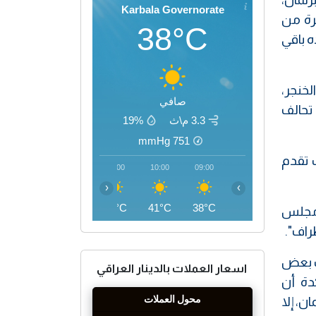
Karbala Governorate
رة من
38°C
ه باقي
لخنجر،
صافي
يل تحالف
3.3 م\ث
19%
mmHg
751
وة حزب تقدم
13:00
12:00
11:00
10:00
09:00
‹
›
45°C
44°C
43°C
41°C
38°C
 مجلس
راف".
ك بعض
اسعار العملات بالدينار العراقي
دة أن
ن، إلا