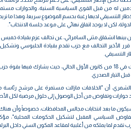
مين له من قبل القوى السياسية السنية، والحوارات مستم
إطار التنسيقي لديها رغبة بحسم الموضوع سريعا، وهذا ما تريد
دولة، لكن لا يوجد اتفاق نهائي على موعد جلسة الانتخاب".
 بينها انشقاق مثنى السامرائي، عن تحالف عزم بقيادة خميس ا
لعزم الذي ضم 15 نائبا، عندما قرر الأخير التحالف مع حزب تقدم بقيادة الحلبوسي وتشك
ر التنسيقي.
ومن المقرر إجراء انتخابات مجالس المحافظات في 18 من كانون الأول الحالي، حيث يشارك فيها بق
ل التيار الصدري.
 الشمري، أن "الخلافات مازالت مستمرة على مرشح رئاسة
 حوارات وتفاوض من أجل الوصول إلى حلول مرضية لكل الأط
ن سيكون ما بعد انتخابات مجالس المحافظات، خصوصاً وأن هنا
تفاوض السياسي المقبل لتشكيل الحكومات المحلية"، مؤك
دم لما يملكه من أغلبية لمقاعد المكون السني داخل البرلما