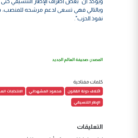
ويؤكد أن "بعض أطراف الإطار التنسيقي حتى 
وبالتالي فهي تسعى لدعم مرشحه للمنصب، في
نفوذ الحزب".
المصدر: صحيفة العالم الجديد
كلمات مفتاحية
ائتلاف دولة القانون
محمود المشهداني
الانتخابات الم
الإطار التنسيقي
التعليقات