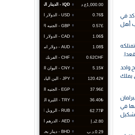
أكد في
ب أهل
متلكه
ح واحد
 يملك
برلمان
ها في
تشكيل