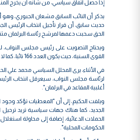
إذا حصل اتفاق سياسي، من شأنه أن يخرج الم
يذكر أن النائب السابق مشعان الجبوري، وهو أ
حديث سابق، أن قرار تأجيل انتخاب الرئيس ا
الحق سحبت دعمها لمرشح رئاسة البرلمان مثنى 
ويحتاج التصويت على رئيس مجلس النواب، لنص
القوى السنية، حيث يكون العدد 166 نائبا، كما لا يملك حزب تقدم صاحب أغلبية المقاعد السنية، سوى نحو 35 مقعدا.
في الأثناء، يرى المحلل السياسي محمد علي الحك
لرئاسة مجلس النواب، سيعرقل انتخاب الرئيس 
أغلبية المقاعد في البرلمان".
ويلفت الحكيم، إلى أن "المعطيات تؤكد وجود ان
الجديد، كما هناك جهات سياسية تريد ترحيل 
الحملات الدعائية، إضافة إلى محاولة استغلا
الحكومات المحلية".