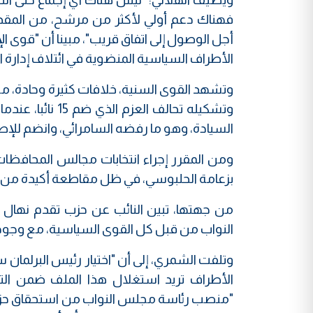
فهناك دعم أولي لأكثر من مرشح، من المقد
أجل الوصول إلى اتفاق قريب"، مبينا أن "قوى ال
الأطراف السياسية المنضوية في ائتلاف إدارة ال
وتشهد القوى السنية، خلافات كثيرة وحادة، من
وتشكيله تحالف ا
السيادة، وهو ما رفضه السامرائي، وانضم للإطا
بزعامة الحلبوسي، في ظل مقاطعة أكيدة من قب
من جهتها، تبين النائب عن حزب تقدم نهال
النواب من قبل كل القوى السياسية، مع وجود
وتلفت الشمري، إلى أن "اختيار رئيس البرلما
الأطراف تريد استغلال هذا الملف ضمن ال
"منصب رئاسة مجلس النواب من استحقاق حزب تق