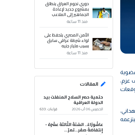
دوري نجوم العراق ينطلق
بمشروع جديد لإعادة
الجماهير إلى الملاعب
منذ 11 ساعة
الأمن المصري يتحفظ على
لواء شرطة عراقي سابق
بسبب مليار جنيه
منذ 11 ساعة
عضوية
 عزم،
المقالات
وقعات
حتمية حصر السلاح المنفلت بيد
الدولة العراقية
الخميس 06 آب 2026
قراءات :
633
داني،
تزعمه
عاشُورْاءُ.. السّنَةُ الثّالثةَ عشَرَة -
إِنتفاضةُ صفَر…تمرّ...