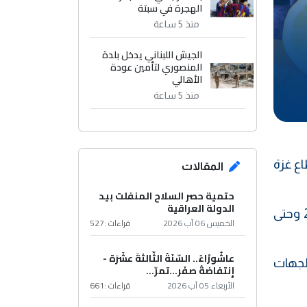
الهجرة في سبتة
منذ 5 ساعة
الجيش اللبناني يدخل بلدة
المنصوري لتأمين عودة
الأهالي
منذ 5 ساعة
اع غزة
المقالات
حتمية حصر السلاح المنفلت بيد
الدولة العراقية
وكشفت بيانات الوزارة أن شركات من تركيا والأردن هي أكثر من صدر المنتجات منذ 8 تشرين الاول 2023 وحتى
الخميس 06 آب 2026
قراءات :
527
عاشُورْاءُ.. السّنَةُ الثّالثةَ عشَرَة -
لجهات
إِنتفاضةُ صفَر…تمرّ...
الأربعاء 05 آب 2026
قراءات :
661