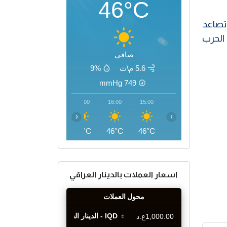
46°C
تصاعد
ات ضد الحرب
صافي
5.6 م\ث
9%
mmHg
749
19:00
18:00
17:00
16:00
15:00
‹
›
42°C
44°C
45°C
46°C
46°C
اسعار العملات بالدينار العراقي