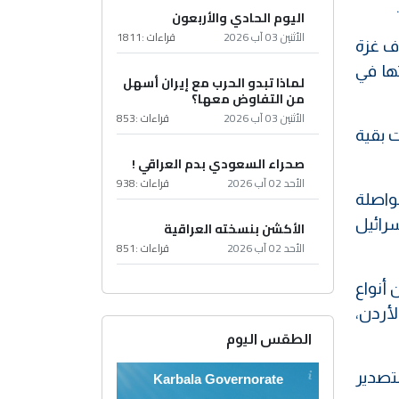
اليوم الحادي والأربعون
الأثنين 03 آب 2026
قراءات :
1811
ف غزة
ها في
لماذا تبدو الحرب مع إيران أسهل
من التفاوض معها؟
الأثنين 03 آب 2026
قراءات :
853
 بقية
صحراء السعودي بدم العراقي !
الأحد 02 آب 2026
قراءات :
938
وات الواصلة
 لإسرائيل
الأكشن بنسخته العراقية
الأحد 02 آب 2026
قراءات :
851
لتفاح، فيما صدرت شركات أردنية 25.697 طنا من أنواع
، والأردن،
الطقس اليوم
لتصدير
Karbala Governorate