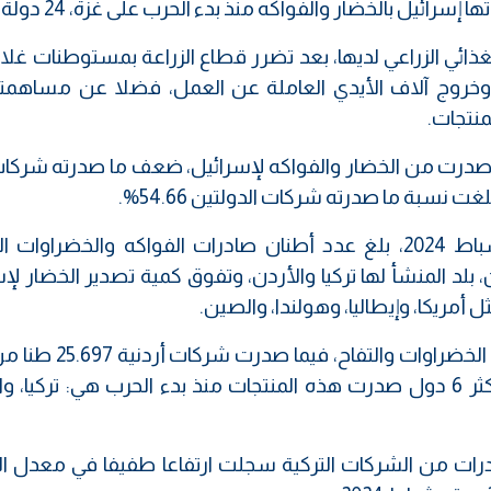
سرائيل بالخضار والفواكه منذ بدء الحرب على غزة، 24 دولة.
ائي الزراعي لديها، بعد تضرر قطاع الزراعة بمستوطنات غلا
وخروج آلاف الأيدي العاملة عن العمل، فضلا عن مساهمت
منتجات.
 صدرت من الخضار والفواكه لإسرائيل، ضعف ما صدرته شركات
ومنذ يوم 8 تشرين الاول 2023، وحتى 11 شباط 2024، بلغ عدد أطنان صادرات الفواكه والخضرا
 119.715 طنا، من بينها 65.410 أطنان، بلد المنشأ لها تركيا والأردن، وتفوق كمية تصدير الخضار
أمريكا، وإيطاليا، وهولندا، والصين.
وصدرت شركات تركية لوحدها 39.713 طنا من الخضراوات وا
مختلفة من الخضراوات، وتظهر البيانات أن أكثر 6 دول صدرت هذه المنتجات منذ بدء الحرب هي: تركيا
لصادرات من الشركات التركية سجلت ارتفاعا طفيفا في معدل ا