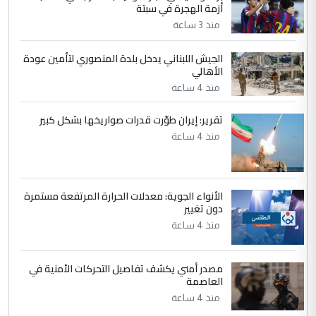
أزمة الهجرة في سبتة
جنسية الرافد الثالث للعراق ومن اصول عريقة
منذ 3 ساعة
ابا فرات ...
الجواهري يرد على صدام حسين سل
الموضوع :
الجيش اللبناني يدخل بلدة المنصوري لتأمين عودة
مضجعيك يابن الزنا (نص كامل)
الأهالي
منذ 4 ساعة
5
حيدر عاشور
تقرير: إيران طوّرت قدرات صواريخها بشكل كبير
التعليق : تحياتي لك استاذ حامدتركان. كلام
منذ 4 ساعة
دقيق ومسؤول؛ فالاستثمار الحقيقي للإنسان
وثروات البلد يعتمد على الكفاءة ...
بين الإهمال واغتصاب الأرض.. بلاد
الموضوع :
الأنواء الجوية: معدلات الحرارة المرتفعة مستمرة
الرافدين تعاني الجفاف والتصحر!!
دون تغيير
منذ 4 ساعة
مصدر أمني يكشف تفاصيل التحركات الأمنية في
العاصمة
منذ 4 ساعة