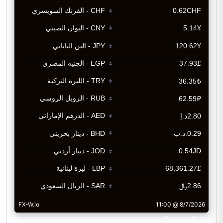
CurrencyRate