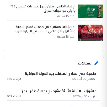
الاتحاد الخليجي يعلن جدول مباريات "خليجي 27"
وأولى مواجهات العراق
منذ 16 ساعة
(796) الف مستفيد من خدمات قسم التنمية
والتأهيل الاجتماعي للشباب في الزيارة الارب...
منذ 16 ساعة
المقالات
حتمية حصر السلاح المنفلت بيد الدولة العراقية
الخميس 06 آب 2026
قراءات :
515
عاشُورْاءُ.. السّنَةُ الثّالثةَ عشَرَة - إِنتفاضةُ صفَر…تمرّ...
الأربعاء 05 آب 2026
قراءات :
653