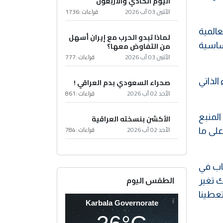
اليوم الحادي والأربعون
الأثنين 03 آب 2026
قراءات :
1736
عالمية
لماذا تبدو الحرب مع إيران أسهل
ساسية
من التفاوض معها؟
الأثنين 03 آب 2026
قراءات :
777
الذاتي
صحراء السعودي بدم العراقي !
الأحد 02 آب 2026
قراءات :
861
المنبع
الأكشن بنسخته العراقية
الأحد 02 آب 2026
قراءات :
784
على ما
ياب في
ك تغير
الطقس اليوم
عطينا
Karbala Governorate