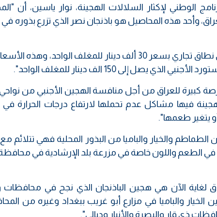
نامج الوطني لإكثار السلالات الهجينة، نوار ياسين، أن "ال
اق، وأحد هذه المحاصيل هو باذنجان نصر الذي تزرع بذوره في 
ويتابع "باذنجان نصر الهجين ينتج ويباع حاليا على نطاق تجاري بسعر 30 ألف دينار للمغلف الواحد، وه
صل إلى 150 الف دينار للمغلف الواحد".
ة كبيرة للعراق من أجل منافسة الهجين الأجنبي من نواحي ال
هجينة فيها مشاكل عدم تحملها لارتفاع درجات الحرارة في ا
أو يتغير طعمها".
الطماطم والخيار والباميا من البذور المحلية فهي تتلائم مع
رات في الطعم واللون خاصة في مزرعة بلد الإرشادية في محافظ
اق لغاية الآن هي هجين الباذنجان الذي نجح في محافظات
 الخيار والباميا في مزارع أبو غريب ببغداد وغيره من المح
ت ذي قار والبصرة والأنبار وديالى".