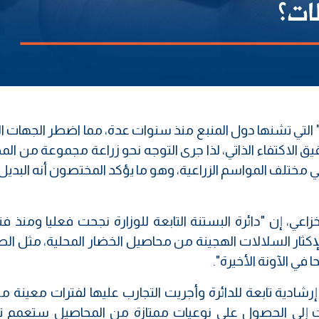
ه" التي تشنها دول المنبع منذ سنوات عدة، مما اضطر الجهات ا
يق الاكتفاء الذاتي، لذا جرى التوجه نحو زراعة مجموعة من ال
 في مختلف المواسم الزراعية، وهو ما يؤكد المختصون أنه البديل 
اعي، إن "دائرة البستنة التابعة للوزارة نجحت فعليا ومنذ ف
 لإكثار السلالات الهجينة من محاصيل الخضار المحلية، مثل ا
ا في الآونة الأخيرة".
شادية تابعة للدائرة وأجريت التجارب عليها لفترات معينة م
 إلى الحصول على نوعيات ممتازة من المحاصيل ستعمم تج