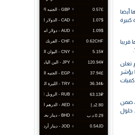
ا أيضا
 كبيرة
قريبا
زارة لم تعلن
ا يؤشر
 كميات
وى 8 ملايين دونم فقط، ضمن
 بلا حلول