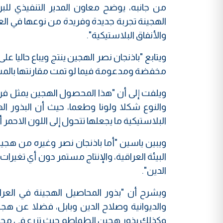
من جانبه، يوضح معاون المدير التنفيذي للبر
الهجينة تجربة جديدة وفريدة من نوعها في العر
والأنفاق البلاستيكية".
مخفضة ومدعومة فيما لو تمت مقارنتها بالمستورد الأجنبي الذي ي
ويلفت إلى أن "هذا المحصول الهجين يمثل فرص
والنوع شكلا ولونا وطعما، حيث أن البذور ال
البلاستيكية ما يجعلها تتحول إلى اللون الاحمر 
ويبين ياسين "أما باذنجان نصر وغيره من هجين 
البيئة العراقية، والإنتاج مستمر دون أي تغي
الدين".
ويشرح أن "بذور المحاصيل الهجينة في العر
والديوانية وصلاح الدين وبابل، فضلا عن هجين
وكذلك بذور هجين الطماطم حيث تزرع في محافظا