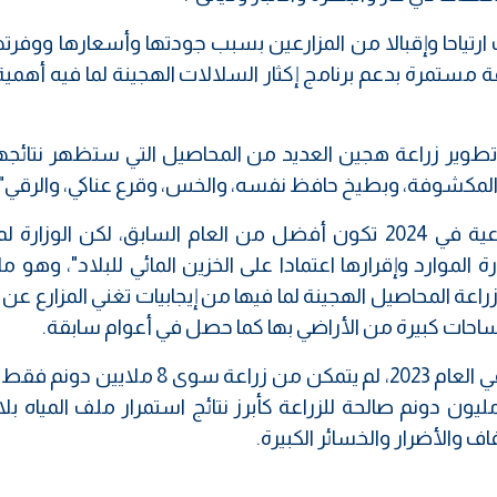
رتياحا وإقبالا من المزارعين بسبب جودتها وأسعارها ووفرته
ة مستمرة بدعم برنامج إكثار السلالات الهجينة لما فيه أهمية
تطوير زراعة هجين العديد من المحاصيل التي ستظهر نتائجها 
والمكشوفة، وبطيخ حافظ نفسه، والخس، وقرع عناكي، والرقي".
وفي ظل هذا، تتوقع وزارة الزراعة، خطة زراعية في 2024 تكون أفضل من العام السابق، لكن الو
 الموارد وإقرارها اعتمادا على الخزين المائي للبلاد"، وهو م
زراعة المحاصيل الهجينة لما فيها من إيجابيات تغني المزارع عن
مساحات كبيرة من الأراضي بها كما حصل في أعوام سابقة.
يذكر أن العراق فقد نصف مساحته المزروعة في العام 2023، لم يتمكن من زراعة س
خطة الزراعية الشتوية من مجموع نحو 27 مليون دونم صالحة للزراعة كأبرز نتائج استمرار ملف المياه
 والأضرار والخسائر الكبيرة.