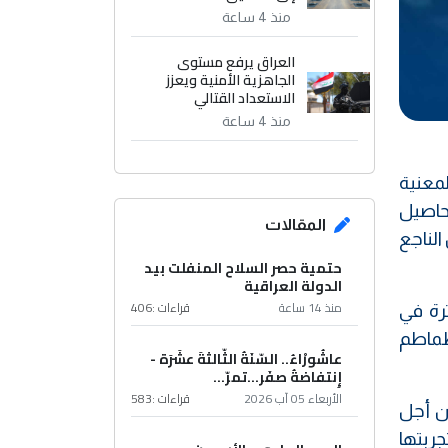
منذ 4 ساعة
العراق يرفع مستوى
الجاهزية الأمنية ويعزز
الاستعداد القتالي
منذ 4 ساعة
لمعنية
محاصيل
المقالات
الناجع
حتمية حصر السلاح المنفلت بيد
الدولة العراقية
منذ 14 ساعة
قراءات :
406
ترة في
لطماطم
عاشُورْاءُ.. السّنَةُ الثّالثةَ عشَرَة -
إِنتفاضةُ صفَر…تمرّ...
الأربعاء 05 آب 2026
قراءات :
583
ن أجل
ربتها