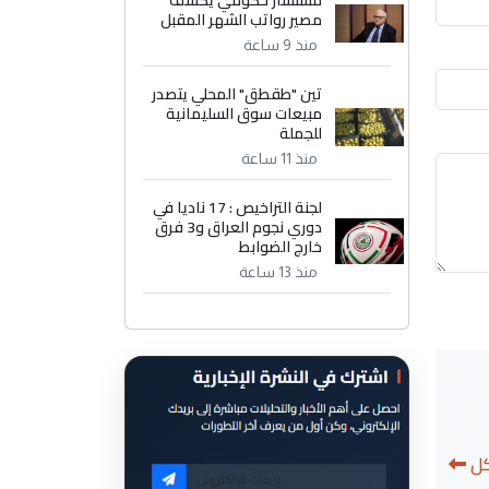
مستشار حكومي يكشف
مصير رواتب الشهر المقبل
منذ 9 ساعة
تين "طقطق" المحلي يتصدر
مبيعات سوق السليمانية
للجملة
منذ 11 ساعة
لجنة التراخيص : 17 ناديا في
دوري نجوم العراق و3 فرق
خارج الضوابط
منذ 13 ساعة
كل