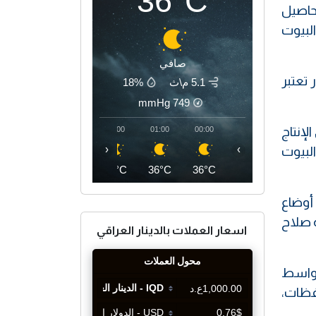
36°C
محاصيل
البيوت
صافي
ذه الأسعار تعتبر
5.1 م\ث
18%
mmHg
749
إنتاج
04:00
03:00
02:00
01:00
00:00
‹
›
لبيوت
35°C
35°C
35°C
36°C
36°C
 أوضاع
ة صلاح
اسعار العملات بالدينار العراقي
 واسط
افظات،