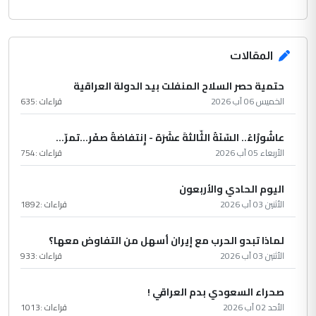
المقالات
حتمية حصر السلاح المنفلت بيد الدولة العراقية
الخميس 06 آب 2026
قراءات :
635
عاشُورْاءُ.. السّنَةُ الثّالثةَ عشَرَة - إِنتفاضةُ صفَر…تمرّ...
الأربعاء 05 آب 2026
قراءات :
754
اليوم الحادي والأربعون
الأثنين 03 آب 2026
قراءات :
1892
لماذا تبدو الحرب مع إيران أسهل من التفاوض معها؟
الأثنين 03 آب 2026
قراءات :
933
صحراء السعودي بدم العراقي !
الأحد 02 آب 2026
قراءات :
1013