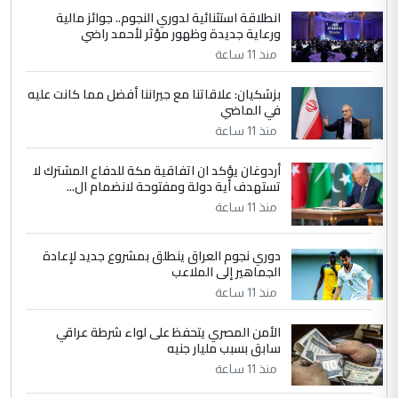
انطلاقة استثنائية لدوري النجوم.. جوائز مالية
5
سردار
ورعاية جديدة وظهور مؤثر لأحمد راضي
التعليق : واحد من عصابة علي ماما يسقط
منذ 11 ساعة
جنسية الرافد الثالث للعراق ومن اصول عريقة
ابا فرات ...
بزشكيان: علاقاتنا مع جيراننا أفضل مما كانت عليه
في الماضي
الجواهري يرد على صدام حسين سل
الموضوع :
مضجعيك يابن الزنا (نص كامل)
منذ 11 ساعة
أردوغان يؤكد ان اتفاقية مكة للدفاع المشترك لا
تستهدف أية دولة ومفتوحة لانضمام ال...
منذ 11 ساعة
دوري نجوم العراق ينطلق بمشروع جديد لإعادة
الجماهير إلى الملاعب
منذ 11 ساعة
الأمن المصري يتحفظ على لواء شرطة عراقي
سابق بسبب مليار جنيه
منذ 11 ساعة