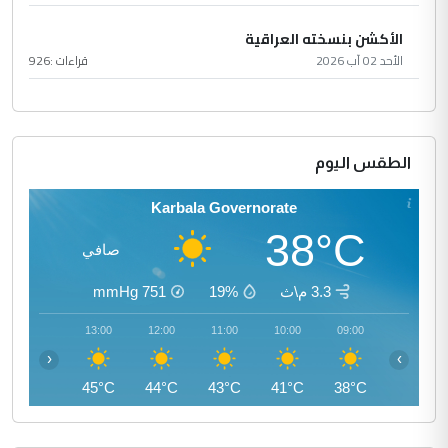
الأكشن بنسخته العراقية
الأحد 02 آب 2026
قراءات :
926
الطقس اليوم
Karbala Governorate
38°C
صافي
3.3 م\ث
19%
751
mmHg
14:00
13:00
12:00
11:00
10:00
09:00
‹
›
45°C
45°C
44°C
43°C
41°C
38°C