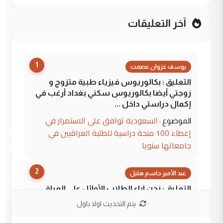
آخر التعليقات
1
يوسف غزوان عصمت
التعليق : بكالوريوس فيزياء طبية متزوج و
زوجتي أيضا بكالوريوس سكني بغداد أرغب في
إكمال دراستي داخل ...
السعودية توافق على الاستمرار في
الموضوع :
إعطاء 100 منحة دراسية للطلبة العراقيين في
جامعاتها سنويا
2
عبد الأمير جاسم هليل
التعليق : نحن اباء الطلاب الأوائل على العراق
نتشرف بلقاء السيد احمد الصافي في العتبات
يتم التحديث اولا باول
الحسنية لزرع ...