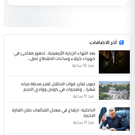
مكتب السيد احمد الصافي : لا يوجود
الموضوع :
لدينا اي حساب على الفيس بوك وتويتر
3
hadi
التعليق : قرار مستعجل جدا ولامصلحة فيه
آخر الاضافات
للوزاره ولا للمواطن القرار الصائب يكون بعد
الاستماع للمدير ومغرفة ...
بعد انتهاء الزيارة الأربعينية.. تدهور مفاجئ في
كهرباء كربلاء وساعات الانقطاع تصل...
وزير الصحة يعفي مدير مستشفى الكرخ
الموضوع :
العام في بغداد
منذ 10 ساعة
جنوب لبنان: قوات الاحتلال تفجر محطة مياه
4
سردار
شقرا… وتفجيرات في كونين ووادي الحجير
التعليق : واحد من عصابة علي ماما يسقط
منذ 11 ساعة
جنسية الرافد الثالث للعراق ومن اصول عريقة
ابا فرات ...
الداخلية : ارتفاع في معدل الشائعات خلال الفترة
الاخيرة
الجواهري يرد على صدام حسين سل
الموضوع :
مضجعيك يابن الزنا (نص كامل)
منذ 11 ساعة