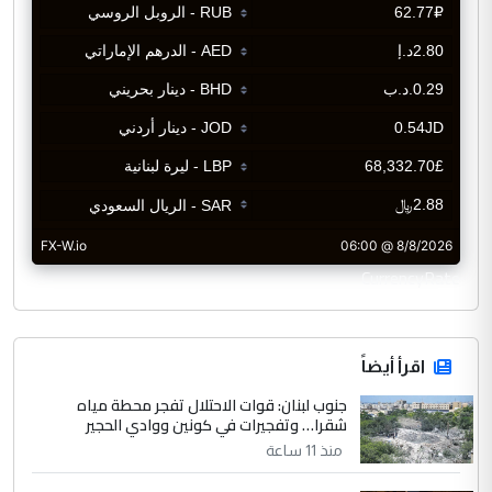
CurrencyRate
اقرأ أيضاً
جنوب لبنان: قوات الاحتلال تفجر محطة مياه
شقرا… وتفجيرات في كونين ووادي الحجير
منذ 11 ساعة