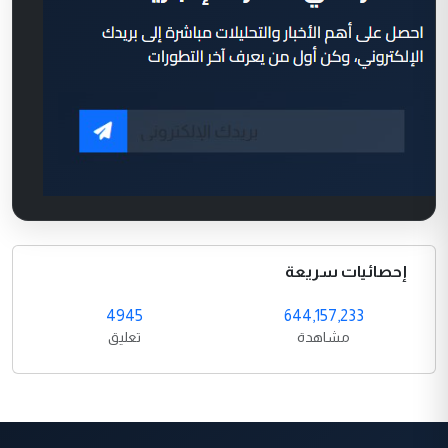
إحصائيات سريعة
4945
644,157,233
مشاهدة
تعليق