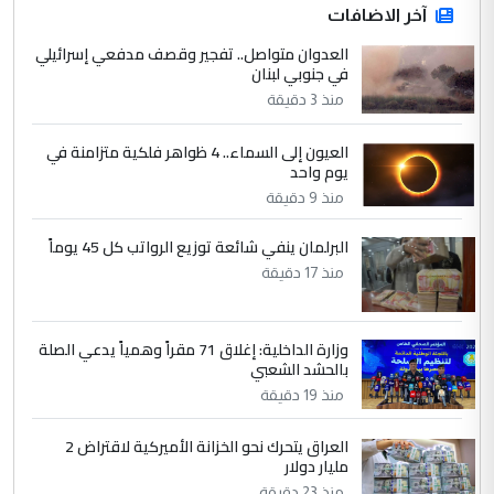
4
آخر الاضافات
hadi
العدوان متواصل.. تفجير وقصف مدفعي إسرائيلي
التعليق : تحيه اخويه حسينيه اي انسان مهما
في جنوبي لبنان
كان محدود المعرفه بتفاصيل احداث المنطقه
منذ 3 دقيقة
يقول بما لايقبل ...
أردوغان يؤكد ان اتفاقية مكة للدفاع
الموضوع :
العيون إلى السماء.. 4 ظواهر فلكية متزامنة في
المشترك لا تستهدف أية دولة ومفتوحة لانضمام
يوم واحد
الدول الشقيقة
منذ 9 دقيقة
البرلمان ينفي شائعة توزيع الرواتب كل 45 يوماً
5
يوسف غزوان عصمت
منذ 17 دقيقة
التعليق : بكالوريوس فيزياء طبية متزوج و
زوجتي أيضا بكالوريوس سكني بغداد أرغب في
إكمال دراستي داخل ...
وزارة الداخلية: إغلاق 71 مقراً وهمياً يدعي الصلة
بالحشد الشعبي
السعودية توافق على الاستمرار في
الموضوع :
إعطاء 100 منحة دراسية للطلبة العراقيين في
منذ 19 دقيقة
جامعاتها سنويا
العراق يتحرك نحو الخزانة الأميركية لاقتراض 2
مليار دولار
منذ 23 دقيقة