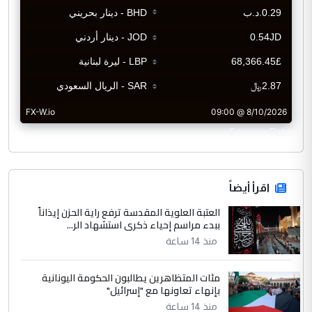
CurrencyRate
اقرأ أيضاً
العتبة العلوية المقدسة ترفع راية الحزن إيذاناً
ببدء مراسم إحياء ذكرى استشهاد الر...
منذ 14 ساعة
مئات المتظاهرين يطالبون الحكومة اليونانية
بإنهاء تعاونها مع "إسرائيل"
منذ 14 ساعة