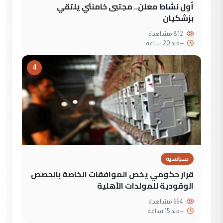
أول نشاط معلن.. مجتبى خامنئي يلتقي
بزشكيان
812 مشاهدة
--
منذ 20 ساعة
4
سياسية
قرار حكومي يخص الموافقات الخاصة بالحصص
الوقودية للمولدات الأهلية
664 مشاهدة
--
منذ 15 ساعة