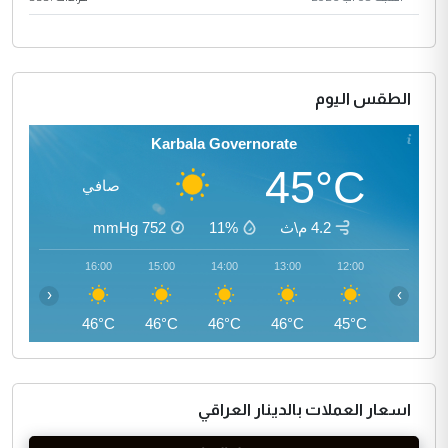
الطقس اليوم
Karbala Governorate
45°C
صافي
4.2 م\ث
11%
752
mmHg
17:00
16:00
15:00
14:00
13:00
12:00
‹
›
46°C
46°C
46°C
46°C
46°C
45°C
اسعار العملات بالدينار العراقي