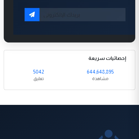
إحصائيات سريعة
5042
644,648,895
مشاهدة
تعليق