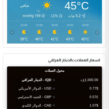
45°C
صافي
5.2 م\ث
11%
749
mmHg
23:00
22:00
21:00
20:00
19:00
18:00
‹
›
38°C
39°C
40°C
41°C
43°C
45°C
اسعار العملات بالدينار العراقي