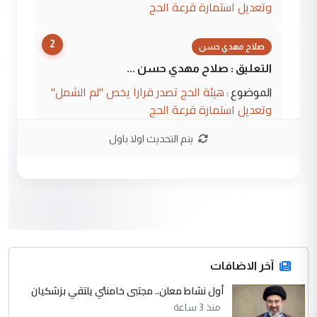
وتعديل استمارة قرعة الحج
2
صلاح مهدي حسن
التعليق : صلاح مهدي حسن ...
هيئة الحج تصدر قرارا يخص "لم الشمل"
الموضوع :
وتعديل استمارة قرعة الحج
يتم التحديث اولا باول
3
hadi
التعليق : تحيه اخويه حسينيه اي انسان مهما
كان محدود المعرفه بتفاصيل احداث المنطقه
يقول بما لايقبل ...
أردوغان يؤكد ان اتفاقية مكة للدفاع
الموضوع :
المشترك لا تستهدف أية دولة ومفتوحة لانضمام
الدول الشقيقة
آخر الاضافات
أول نشاط معلن.. مجتبى خامنئي يلتقي بزشكيان
4
يوسف غزوان عصمت
منذ 3 ساعة