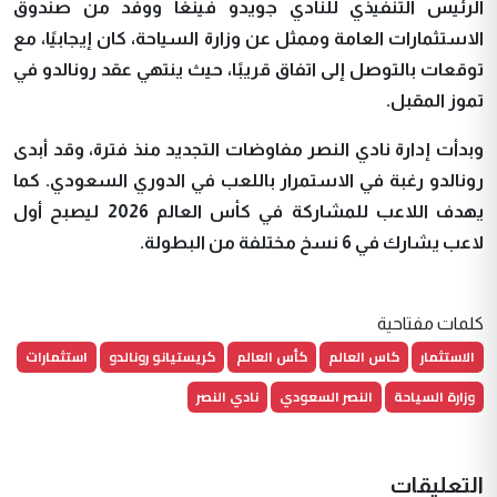
الرئيس التنفيذي للنادي جويدو فينغا ووفد من صندوق
الاستثمارات العامة وممثل عن وزارة السياحة، كان إيجابيًا، مع
توقعات بالتوصل إلى اتفاق قريبًا، حيث ينتهي عقد رونالدو في
تموز المقبل
.
وبدأت إدارة نادي النصر مفاوضات التجديد منذ فترة، وقد أبدى
رونالدو رغبة في الاستمرار باللعب في الدوري السعودي. كما
يهدف اللاعب للمشاركة في كأس العالم 2026 ليصبح أول
لاعب يشارك في 6 نسخ مختلفة من البطولة.
كلمات مفتاحية
الاستثمار
كاس العالم
كأس العالم
كريستيانو رونالدو
استثمارات
وزارة السياحة
النصر السعودي
نادي النصر
التعليقات