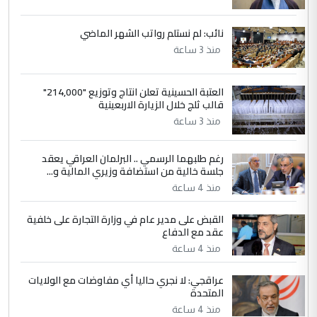
التعليق : بكالوريوس فيزياء طبية متزوج و
زوجتي أيضا بكالوريوس سكني بغداد أرغب في
نائب: لم نستلم رواتب الشهر الماضي
إكمال دراستي داخل ...
منذ 3 ساعة
السعودية توافق على الاستمرار في
الموضوع :
إعطاء 100 منحة دراسية للطلبة العراقيين في
العتبة الحسينية تعلن انتاج وتوزيع "214,000"
جامعاتها سنويا
قالب ثلج خلال الزيارة الاربعينية
منذ 3 ساعة
5
عبد الأمير جاسم هليل
رغم طلبهما الرسمي .. البرلمان العراقي يعقد
التعليق : نحن اباء الطلاب الأوائل على العراق
جلسة خالية من استضافة وزيري المالية و...
نتشرف بلقاء السيد احمد الصافي في العتبات
الحسنية لزرع ...
منذ 4 ساعة
مكتب السيد احمد الصافي : لا يوجود
الموضوع :
القبض على مدير عام في وزارة التجارة على خلفية
لدينا اي حساب على الفيس بوك وتويتر
عقد مع الدفاع
منذ 4 ساعة
عراقجي: لا نجري حاليا أي مفاوضات مع الولايات
المتحدة
منذ 4 ساعة