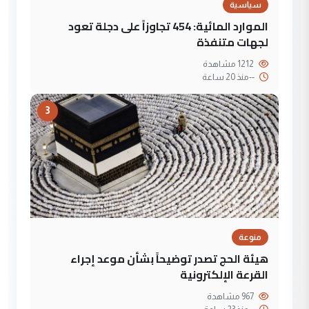
سياسية
الموارد المائية: 454 تجاوزاً على دجلة تعود
لجهات متنفذة
1212 مشاهدة
--
منذ 20 ساعة
3
منوعة
هيئة الحج تصدر توضيحاً بشأن موعد إجراء
القرعة الإلكترونية
967 مشاهدة