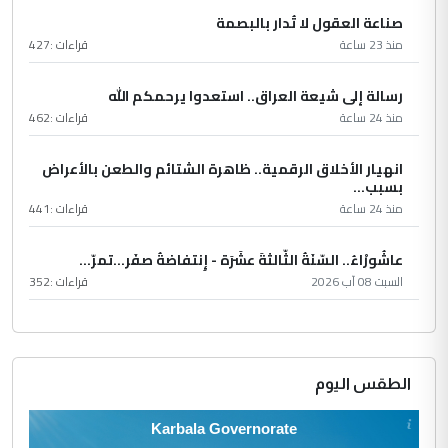
صناعة العقول لا تُدار بالبصمة
منذ 23 ساعة
قراءات :
427
رسالة إلى شيعة العراق.. استعدوا يرحمكم الله
منذ 24 ساعة
قراءات :
462
انهيار الأخلاق الرقمية.. ظاهرة الشتائم والطعن بالأعراض
بسبب...
منذ 24 ساعة
قراءات :
441
عاشُورْاءُ.. السّنَةُ الثّالثةَ عشَرَة - إِنتفاضةُ صفَر…تمرّ...
السبت 08 آب 2026
قراءات :
352
الطقس اليوم
Karbala Governorate