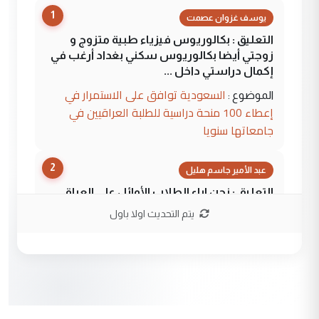
1
يوسف غزوان عصمت
التعليق : بكالوريوس فيزياء طبية متزوج و
زوجتي أيضا بكالوريوس سكني بغداد أرغب في
إكمال دراستي داخل ...
السعودية توافق على الاستمرار في
الموضوع :
إعطاء 100 منحة دراسية للطلبة العراقيين في
جامعاتها سنويا
2
عبد الأمير جاسم هليل
التعليق : نحن اباء الطلاب الأوائل على العراق
نتشرف بلقاء السيد احمد الصافي في العتبات
يتم التحديث اولا باول
الحسنية لزرع ...
مكتب السيد احمد الصافي : لا يوجود
الموضوع :
لدينا اي حساب على الفيس بوك وتويتر
3
hadi