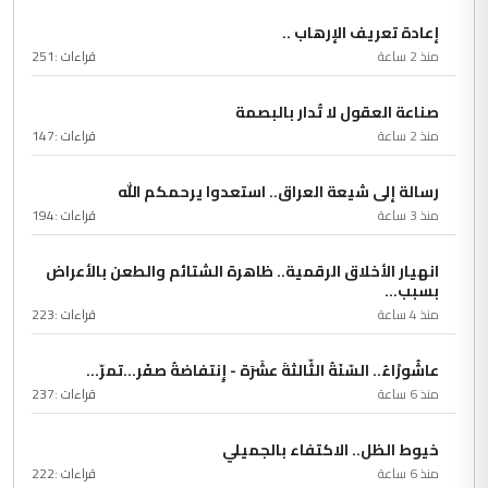
إعادة تعريف الإرهاب ..
منذ 2 ساعة
قراءات :
251
صناعة العقول لا تُدار بالبصمة
منذ 2 ساعة
قراءات :
147
رسالة إلى شيعة العراق.. استعدوا يرحمكم الله
منذ 3 ساعة
قراءات :
194
انهيار الأخلاق الرقمية.. ظاهرة الشتائم والطعن بالأعراض
بسبب...
منذ 4 ساعة
قراءات :
223
عاشُورْاءُ.. السّنَةُ الثّالثةَ عشَرَة - إِنتفاضةُ صفَر…تمرّ...
منذ 6 ساعة
قراءات :
237
خيوط الظل.. الاكتفاء بالجميلي
منذ 6 ساعة
قراءات :
222