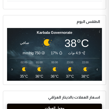
الطقس اليوم
Karbala Governorate
38°C
صافي
4.9 م\ث
17%
750
mmHg
03:00
02:00
01:00
00:00
23:00
22:00
‹
›
35°C
35°C
36°C
36°C
37°C
38°C
اسعار العملات بالدينار العراقي