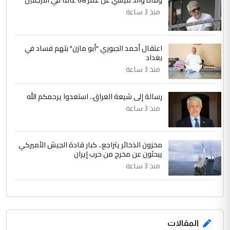
وفاة والد ميسي عن عمر 68 عاما في الأرجنتين
الجواهري يرد على صدام حسين سل
الموضوع :
منذ 3 ساعة
مضجعيك يابن الزنا (نص كامل)
اعتقال أحمد الجبوري "أبو مازن" بتهم فساد في
بغداد
منذ 3 ساعة
رسالة إلى شيعة العراق.. استعدوا يرحمكم الله
منذ 3 ساعة
مخزون الذخائر يتراجع.. كبار قادة الجيش الأميركي
يبحثون عن مخرج من حرب إيران
منذ 3 ساعة
المقالات