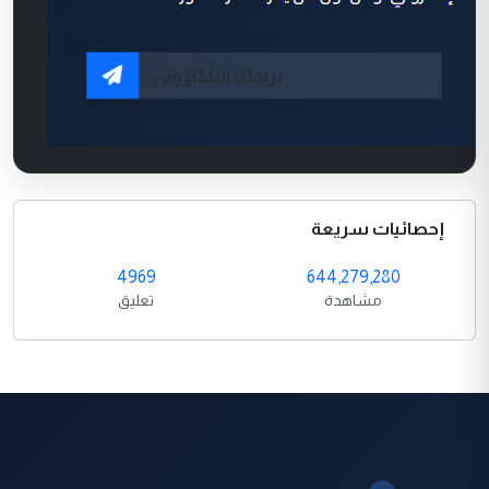
إحصائيات سريعة
4969
644,279,280
مشاهدة
تعليق