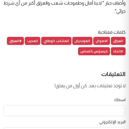
وأضاف جبار " لدينا آمال وطموحات شعب والعراق أكبر من أي شرط
جزائي".
كلمات مفتاحية
العراق
الاموال
المونديال
المنتخب الوطني
المدرب
#العراق
الاتحاد
خيسوس كاساس
التعليقات
لا توجد تعليقات بعد. كن أول من يعلق!
اسمك
البريد الإلكتروني