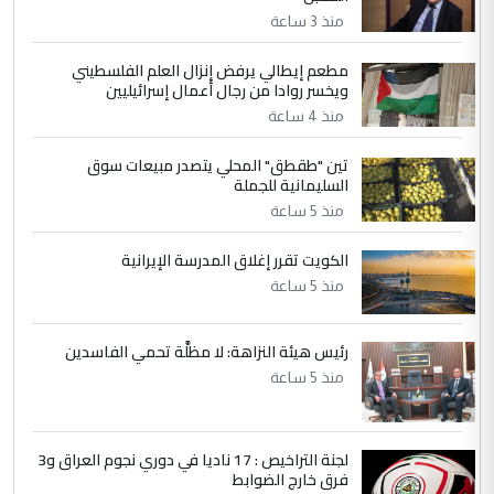
مضجعيك يابن الزنا (نص كامل)
منذ 3 ساعة
مطعم إيطالي يرفض إنزال العلم الفلسطيني
5
حيدر عاشور
ويخسر روادا من رجال أعمال إسرائيليين
التعليق : تحياتي لك استاذ حامدتركان. كلام
منذ 4 ساعة
دقيق ومسؤول؛ فالاستثمار الحقيقي للإنسان
تين "طقطق" المحلي يتصدر مبيعات سوق
وثروات البلد يعتمد على الكفاءة ...
السليمانية للجملة
بين الإهمال واغتصاب الأرض.. بلاد
الموضوع :
منذ 5 ساعة
الرافدين تعاني الجفاف والتصحر!!
الكويت تقرر إغلاق المدرسة الإيرانية
منذ 5 ساعة
رئيس هيئة النزاهة: لا مظلَّة تحمي الفاسدين
منذ 5 ساعة
لجنة التراخيص : 17 ناديا في دوري نجوم العراق و3
فرق خارج الضوابط