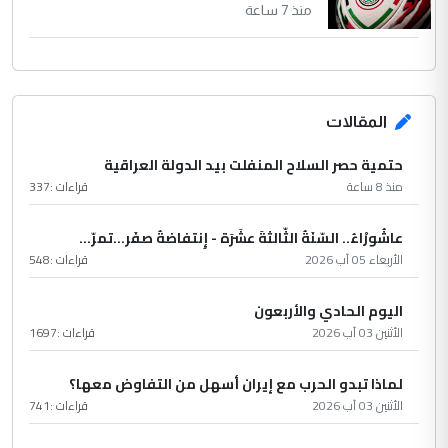
منذ 7 ساعة
المقالات
حتمية حصر السلاح المنفلت بيد الدولة العراقية
منذ 8 ساعة
قراءات :
337
عاشُورْاءُ.. السّنَةُ الثّالثةَ عشَرَة - إِنتفاضةُ صفَر…تمرّ...
الأربعاء 05 آب 2026
قراءات :
548
اليوم الحادي والأربعون
الأثنين 03 آب 2026
قراءات :
1697
لماذا تبدو الحرب مع إيران أسهل من التفاوض معها؟
الأثنين 03 آب 2026
قراءات :
741