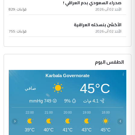
صحراء السعودي بدم العراقي !
الأحد 02 آب 2026
قراءات :
829
الأكشن بنسخته العراقية
الأحد 02 آب 2026
قراءات :
755
الطقس اليوم
Karbala Governorate
45°C
صافي
4.1 م\ث
9%
749
mmHg
23:00
22:00
21:00
20:00
19:00
18:00
‹
›
37°C
39°C
40°C
41°C
43°C
45°C