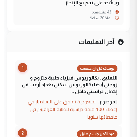
ويشدد على تسريع الإنجاز
431 مشاهدة
--
منذ 20 ساعة
آخر التعليقات
1
يوسف غزوان عصمت
التعليق : بكالوريوس فيزياء طبية متزوج و
زوجتي أيضا بكالوريوس سكني بغداد أرغب في
إكمال دراستي داخل ...
السعودية توافق على الاستمرار في
الموضوع :
إعطاء 100 منحة دراسية للطلبة العراقيين في
جامعاتها سنويا
2
عبد الأمير جاسم هليل