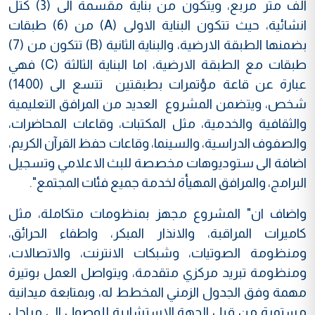
الف متر مربع، ويتكون من بناية مقسمة الى (3) كتل
انشائية، حيث تتكون البناية الاولى (A) من (6) طبقات
بضمنها الطبقة الارضية، والبناية الثانية (B) تتكون من (7)
طبقات مع الطبقة الارضية، اما البناية الثالثة (C) فهي
عبارة عن قاعة مؤتمرات بطبقتين تتسع الى (1400)
شخص، ويتضمن المشروع العديد من المرافق التعليمية
والثقافية والخدمية، مثل المكتبات، وقاعات المحاضرات،
والصفوف الدراسية، والسينما، وقاعات حفظ القرآن الكريم،
اضافة الى ستوديوهات مخصصة للبث الاعلامي وتسجيل
البرامج، والمرافق المهيأة لخدمة جميع فئات المجتمع".
واضاف ان" المشروع مجهز بمنظومات متكاملة، مثل
كاميرات المراقبة، والانذار المبكر، واطفاء الحرائق،
ومنظومة الصوتيات، وشبكات الانترنت، والاتصالات،
ومنظومة تبريد مركزي متقدمة، ويتواصل العمل بوتيرة
مهمة وفق الجدول الزمني المخطط له، وبمتابعة ميدانية
مستمرة من قبل الجهة الاستشارية للوصول الى مراحل