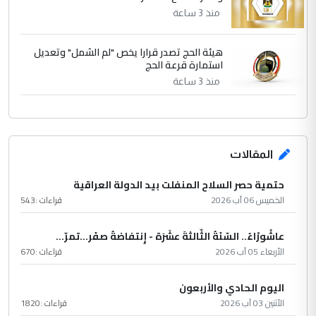
منذ 3 ساعة
هيئة الحج تصدر قرارا يخص "لم الشمل" وتعديل
استمارة قرعة الحج
منذ 3 ساعة
المقالات
حتمية حصر السلاح المنفلت بيد الدولة العراقية
الخميس 06 آب 2026
قراءات :
543
عاشُورْاءُ.. السّنَةُ الثّالثةَ عشَرَة - إِنتفاضةُ صفَر…تمرّ...
الأربعاء 05 آب 2026
قراءات :
670
اليوم الحادي والأربعون
الأثنين 03 آب 2026
قراءات :
1820