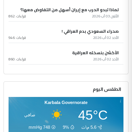
لماذا تبدو الحرب مع إيران أسهل من التفاوض معها؟
الأثنين 03 آب 2026
قراءات :
862
صحراء السعودي بدم العراقي !
الأحد 02 آب 2026
قراءات :
946
الأكشن بنسخته العراقية
الأحد 02 آب 2026
قراءات :
860
الطقس اليوم
Karbala Governorate
45°C
صافي
5.6 م\ث
9%
748
mmHg