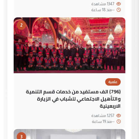
1347 مشاهدة
--
منذ 18 ساعة
2
علمية
(796) الف مستفيد من خدمات قسم التنمية
والتأهيل الاجتماعي للشباب في الزيارة
الاربعينية
1257 مشاهدة
--
منذ 19 ساعة
3