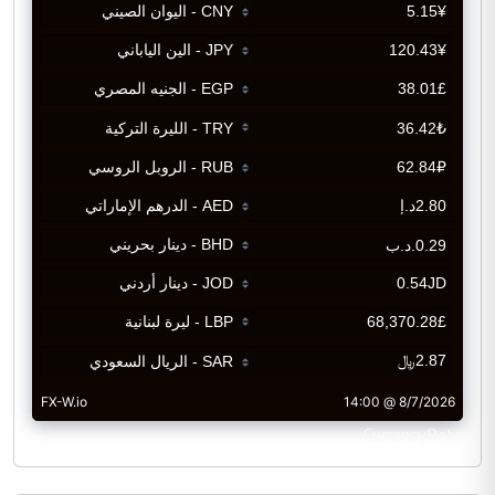
CurrencyRate