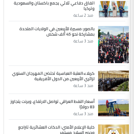
اتفاق دفاعي ثلاثي يجمع باكستان والسعودية
الجواهري يرد على صدام حسين سل
وتركيا
الموضوع :
مضجعيك يابن الزنا (نص كامل)
منذ 2 ساعة
بالصور: مسيرة للأربعين في الولايات المتحدة
5
بمشاركة نحو 45 ألف شخص
سردار
منذ 3 ساعة
التعليق : واحد من عصابة علي ماما يسقط
جنسية الرافد الثالث للعراق ومن اصول عريقة
ابا فرات ...
الجواهري يرد على صدام حسين سل
الموضوع :
مضجعيك يابن الزنا (نص كامل)
كربلاء:العتبة العباسية تحتضن المهرجان السنوي
لزائري الأربعين من الدول الأفريقية
منذ 3 ساعة
أسعار النفط العراقي تواصل الارتفاع، وبرنت يتجاوز
83 دولارًا
منذ 3 ساعة
خلية الإعلام الأمني: الدكات العشائرية تتراجع
وحصر السلاح مستمر