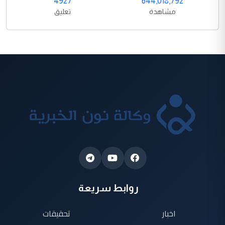
4927
644,018,792
مشاهدة
تعليق
روابط سريعة
اخبار
تحقيقات