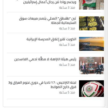
ويخسر روادا من رجال أعمال إسرائيليين
التعليق : تحياتي لك استاذ حامدتركان. كلام
منذ 3 ساعة
دقيق ومسؤول؛ فالاستثمار الحقيقي للإنسان
تين "طقطق" المحلي يتصدر مبيعات سوق
وثروات البلد يعتمد على الكفاءة ...
السليمانية للجملة
بين الإهمال واغتصاب الأرض.. بلاد
الموضوع :
منذ 3 ساعة
الرافدين تعاني الجفاف والتصحر!!
الكويت تقرر إغلاق المدرسة الإيرانية
منذ 3 ساعة
رئيس هيئة النزاهة: لا مظلَّة تحمي الفاسدين
منذ 3 ساعة
لجنة التراخيص : 17 ناديا في دوري نجوم العراق و3
فرق خارج الضوابط
منذ 5 ساعة