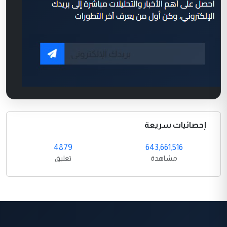
إحصائيات سريعة
4879
643,661,516
مشاهدة
تعليق