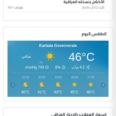
الأكشن بنسخته العراقية
الأحد 02 آب 2026
قراءات :
747
الطقس اليوم
Karbala Governorate
46°C
صافي
4.1 م\ث
8%
749
mmHg
22:00
21:00
20:00
19:00
18:00
17:00
‹
›
39°C
40°C
41°C
43°C
45°C
46°C
اسعار العملات بالدينار العراقي