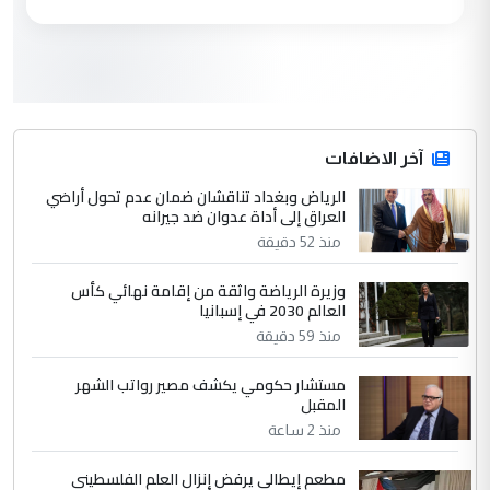
العام في بغداد
3
سردار
التعليق : واحد من عصابة علي ماما يسقط
جنسية الرافد الثالث للعراق ومن اصول عريقة
ابا فرات ...
آخر الاضافات
الجواهري يرد على صدام حسين سل
الرياض وبغداد تناقشان ضمان عدم تحول أراضي
الموضوع :
العراق إلى أداة عدوان ضد جيرانه
مضجعيك يابن الزنا (نص كامل)
منذ 52 دقيقة
4
سردار
وزيرة الرياضة واثقة من إقامة نهائي كأس
العالم 2030 في إسبانيا
التعليق : واحد من عصابة علي ماما يسقط
منذ 59 دقيقة
جنسية الرافد الثالث للعراق ومن اصول عريقة
ابا فرات ...
مستشار حكومي يكشف مصير رواتب الشهر
الجواهري يرد على صدام حسين سل
الموضوع :
المقبل
مضجعيك يابن الزنا (نص كامل)
منذ 2 ساعة
مطعم إيطالي يرفض إنزال العلم الفلسطيني
5
حيدر عاشور