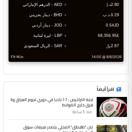
CurrencyRate
اقرأ أيضاً
لجنة التراخيص : 17 ناديا في دوري نجوم العراق و3
فرق خارج الضوابط
منذ 5 ساعة
تين "طقطق" المحلي يتصدر مبيعات سوق