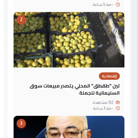
--
منذ 5 ساعة
2
إقتصادية
تين "طقطق" المحلي يتصدر مبيعات سوق
السليمانية للجملة
312 مشاهدة
--
منذ 3 ساعة
3