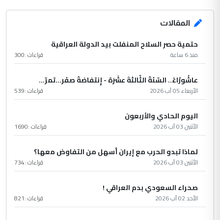
المقالات
حتمية حصر السلاح المنفلت بيد الدولة العراقية
منذ 6 ساعة
قراءات :
300
عاشُورْاءُ.. السّنَةُ الثّالثةَ عشَرَة - إِنتفاضةُ صفَر…تمرّ...
الأربعاء 05 آب 2026
قراءات :
539
اليوم الحادي والأربعون
الأثنين 03 آب 2026
قراءات :
1690
لماذا تبدو الحرب مع إيران أسهل من التفاوض معها؟
الأثنين 03 آب 2026
قراءات :
734
صحراء السعودي بدم العراقي !
الأحد 02 آب 2026
قراءات :
821