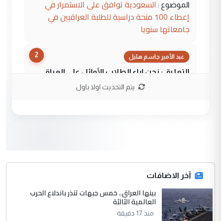
السعودية توافق على الاستمرار في
الموضوع :
إعطاء 100 منحة دراسية للطلبة العراقيين في
جامعاتها سنويا
2
عبد الأمير جاسم هليل
التعليق : نحن اباء الطلاب الأوائل على العراق
نتشرف بلقاء السيد احمد الصافي في العتبات
يتم التحديث اولا باول
الحسنية لزرع ...
مكتب السيد احمد الصافي : لا يوجود
الموضوع :
لدينا اي حساب على الفيس بوك وتويتر
3
hadi
التعليق : قرار مستعجل جدا ولامصلحة فيه
آخر الاضافات
للوزاره ولا للمواطن القرار الصائب يكون بعد
الاستماع للمدير ومغرفة ...
بينها العراق.. خمس جبهات تنذر باندلاع الحرب
العالمية الثالثة
وزير الصحة يعفي مدير مستشفى الكرخ
الموضوع :
العام في بغداد
منذ 17 دقيقة