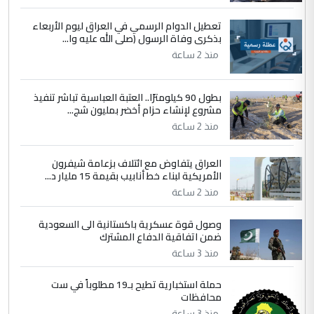
تعطيل الدوام الرسمي في العراق ليوم الأربعاء
4
سردار
بذكرى وفاة الرسول (صلى الله عليه وا...
التعليق : واحد من عصابة علي ماما يسقط
منذ 2 ساعة
جنسية الرافد الثالث للعراق ومن اصول عريقة
ابا فرات ...
بطول 90 كيلومترًا.. العتبة العباسية تباشر تنفيذ
الجواهري يرد على صدام حسين سل
مشروع لإنشاء حزام أخضر بمليون شج...
الموضوع :
مضجعيك يابن الزنا (نص كامل)
منذ 2 ساعة
العراق يتفاوض مع ائتلاف بزعامة شيفرون
5
سردار
الأمريكية لبناء خط أنابيب بقيمة 15 مليار د...
التعليق : واحد من عصابة علي ماما يسقط
منذ 2 ساعة
جنسية الرافد الثالث للعراق ومن اصول عريقة
ابا فرات ...
وصول قوة عسكرية باكستانية الى السعودية
ضمن اتفاقية الدفاع المشترك
الجواهري يرد على صدام حسين سل
الموضوع :
مضجعيك يابن الزنا (نص كامل)
منذ 3 ساعة
حملة استخبارية تطيح بـ19 مطلوباً في ست
محافظات
منذ 3 ساعة