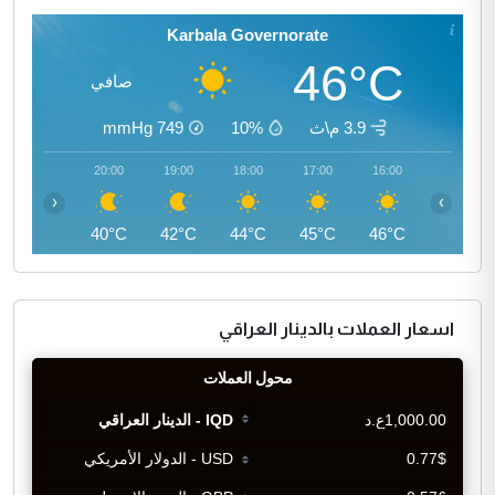
Karbala Governorate
46°C
صافي
3.9 م\ث
10%
749
mmHg
21:00
20:00
19:00
18:00
17:00
16:00
‹
›
39°C
40°C
42°C
44°C
45°C
46°C
اسعار العملات بالدينار العراقي