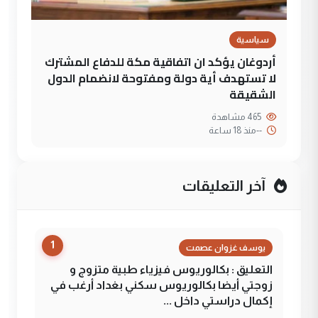
سياسية
أردوغان يؤكد ان اتفاقية مكة للدفاع المشترك
لا تستهدف أية دولة ومفتوحة لانضمام الدول
الشقيقة
465 مشاهدة
--
منذ 18 ساعة
آخر التعليقات
1
يوسف غزوان عصمت
التعليق : بكالوريوس فيزياء طبية متزوج و
زوجتي أيضا بكالوريوس سكني بغداد أرغب في
إكمال دراستي داخل ...