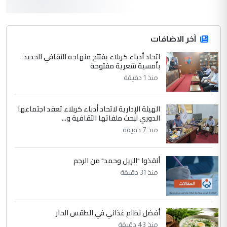
أردوغان يؤكد ان اتفاقية مكة للدفاع
الموضوع :
المشترك لا تستهدف أية دولة ومفتوحة لانضمام
الدول الشقيقة
آخر الاضافات
اتحاد أدباء كربلاء يفتتح منهاجه الثقافي الجديد
4
بأمسية شعرية مفتوحة
يوسف غزوان عصمت
منذ 1 دقيقة
التعليق : بكالوريوس فيزياء طبية متزوج و
زوجتي أيضا بكالوريوس سكني بغداد أرغب في
إكمال دراستي داخل ...
الهيئة الإدارية لاتحاد أدباء كربلاء تعقد اجتماعها
السعودية توافق على الاستمرار في
الدوري لبحث ملفاتها الثقافية و...
الموضوع :
إعطاء 100 منحة دراسية للطلبة العراقيين في
منذ 7 دقيقة
جامعاتها سنويا
أنقذوا "الريل وحمد" من الرجم
5
منذ 31 دقيقة
عبد الأمير جاسم هليل
التعليق : نحن اباء الطلاب الأوائل على العراق
نتشرف بلقاء السيد احمد الصافي في العتبات
الحسنية لزرع ...
أفضل نظام غذائي في الطقس الحار
منذ 43 دقيقة