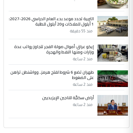
مكتب السيد احمد الصافي : لا يوجود
الموضوع :
لدينا اي حساب على الفيس بوك وتويتر
التربية تحدد موعد بدء العام الدراسي 2026-2027:
1 أيلول للملاكات و20 أيلول للطلبة
منذ 55 دقيقة
إيكو عراق: أموال صولة الفجر تتجاوز رواتب عدة
وزارات ومنها النفط والهجرة
منذ 2 ساعة
طهران تضع 6 شروط لفتح هرمز.. وواشنطن تراهن
على الضغوط
منذ 2 ساعة
أراض سكنيَّة للناجين الإيزيديين
منذ 2 ساعة