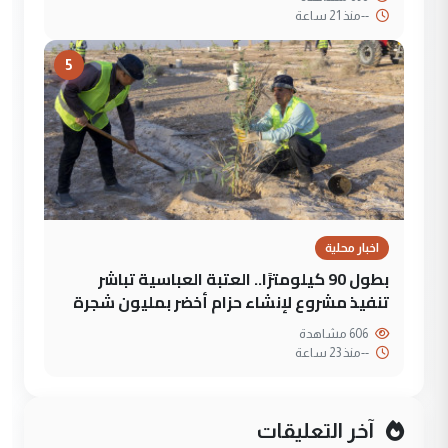
--
منذ 21 ساعة
5
اخبار محلية
بطول 90 كيلومترًا.. العتبة العباسية تباشر
تنفيذ مشروع لإنشاء حزام أخضر بمليون شجرة
606 مشاهدة
--
منذ 23 ساعة
آخر التعليقات