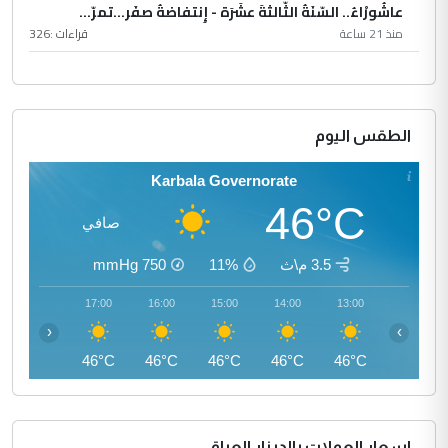
عاشُورْاءُ.. السّنَةُ الثّالثةَ عشَرَة - إِنتفاضةُ صفَر…تمرّ...
منذ 21 ساعة
قراءات :
326
الطقس اليوم
Karbala Governorate
46°C
صافي
3.5 م\ث
11%
750
mmHg
18:00
17:00
16:00
15:00
14:00
13:00
‹
›
45°C
46°C
46°C
46°C
46°C
46°C
اسعار العملات بالدينار العراقي