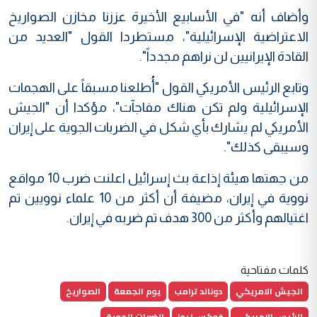
وأضاف أنه "في الأسابيع الأخيرة عززنا مخازن الصواريخ
الاعتراضية الإسرائيلية"، مستطردا القول "العديد من
القادة الإيرانيين لن نراهم مجدداً".
وتابع الرئيس الأمريكي القول "أُطلعنا مسبقاً على الهجمات
الإسرائيلية ولم تكن هناك مفاجآت"، مؤكدا أن "الجيش
الأمريكي لم يشارك بأي شكل في الضربات الجوية على إيران
وسيبقى كذلك".
من جهتها هيئة إذاعة بث إسرائيل اعلنت ضرب 10 مواقع
نووية في إيران، مضيفة أن أكثر من 10 علماء نوويين تم
اغتيالهم وأكثر من 300 هدف تم ضربه في إيران.
كلمات مفتاحية
الجيش الامريكي
دونالد ترامب
يوم الجمعة
الصواريخ
الرئيس الامريكي
فوكس نيوز
الضربات الجوية