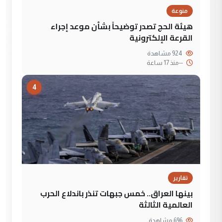
منوعة
هيئة الحج تصدر توضيحاً بشأن موعد إجراء
القرعة الإلكترونية
924 مشاهدة
--
منذ 17 ساعة
4
تقارير
بينها العراق.. خمس جبهات تنذر باندلاع الحرب
العالمية الثالثة
696 مشاهدة