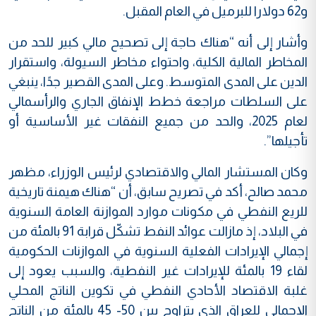
و62 دولارا للبرميل في العام المقبل.
وأشار إلى أنه “هناك حاجة إلى تصحيح مالي كبير للحد من
المخاطر المالية الكلية، واحتواء مخاطر السيولة، واستقرار
الدين على المدى المتوسط. وعلى المدى القصير جدًا، ينبغي
على السلطات مراجعة خطط الإنفاق الجاري والرأسمالي
لعام 2025، والحد من جميع النفقات غير الأساسية أو
تأجيلها”.
وكان المستشار المالي والاقتصادي لرئيس الوزراء، مظهر
محمد صالح، أكد في تصريح سابق، أن “هناك هيمنة تاريخية
للريع النفطي في مكونات موارد الموازنة العامة السنوية
في البلاد، إذ مازالت عوائد النفط تشكّل قرابة 91 بالمئة من
إجمالي الإيرادات الفعلية السنوية في الموازنات الحكومية
لقاء 19 بالمئة للإيرادات غير النفطية، والسبب يعود إلى
غلبة الاقتصاد الأحادي النفطي في تكوين الناتج المحلي
الإجمالي للعراق الذي يتراوح بين 50- 45 بالمئة من الناتج