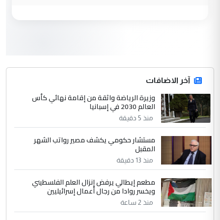
وزير الصحة يعفي مدير مستشفى الكرخ
الموضوع :
العام في بغداد
3
سردار
التعليق : واحد من عصابة علي ماما يسقط
جنسية الرافد الثالث للعراق ومن اصول عريقة
ابا فرات ...
آخر الاضافات
الجواهري يرد على صدام حسين سل
وزيرة الرياضة واثقة من إقامة نهائي كأس
الموضوع :
العالم 2030 في إسبانيا
مضجعيك يابن الزنا (نص كامل)
منذ 5 دقيقة
4
سردار
مستشار حكومي يكشف مصير رواتب الشهر
المقبل
التعليق : واحد من عصابة علي ماما يسقط
منذ 13 دقيقة
جنسية الرافد الثالث للعراق ومن اصول عريقة
ابا فرات ...
مطعم إيطالي يرفض إنزال العلم الفلسطيني
الجواهري يرد على صدام حسين سل
الموضوع :
ويخسر روادا من رجال أعمال إسرائيليين
مضجعيك يابن الزنا (نص كامل)
منذ 2 ساعة