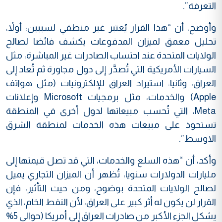
التعرفة”.
وأوضح، أن “هذا القرار يُعتبر غير منطقي لسببين: أولاً،
تحليل معمق لميزان المدفوعات يكشف فائضا لصالح
الولايات المتحدة عند احتساب الصادرات غير المباشرة، مثل
السيارات الأمريكية التي تُصدَّر إلى دول مجاورة ثم تُعاد إلى
العراق، وثانيا: استيراد العراق للإلكترونيات (مثل هواتف
Apple) والخدمات، مثل برمجيات Microsoft وإعلانات
Meta، التي تُحسب مبيعاتها لدول أخرى في المنطقة
تستحوذ على مبيعات هذه الخدمات لمنطقة الشرق
الاوسط”.
وأكد، أن “هذه السلع والخدمات، التي قد تصل قيمتها إلى
مليارات الدولارات سنويا، تُظهر أن الميزان التجاري يميل
لصالح الولايات المتحدة بوضوح، ومن حيث التأثير، فإن
القرار لن يكون له أثر كبير على العراق، لأن النفط الخام، الذي
يشكل الجزء الأكبر من صادرات العراق إلى أمريكا (حوالي 5%