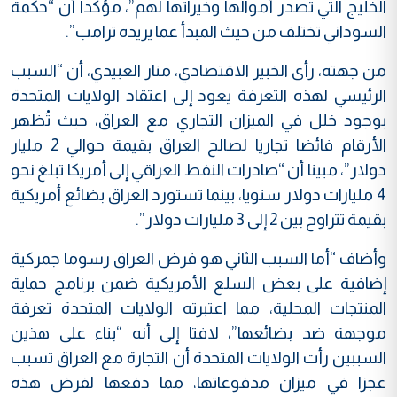
الخليج التي تصدر أموالها وخيراتها لهم”، مؤكدا أن “حكمة
السوداني تختلف من حيث المبدأ عما يريده ترامب”.
من جهته، رأى الخبير الاقتصادي، منار العبيدي، أن “السبب
الرئيسي لهذه التعرفة يعود إلى اعتقاد الولايات المتحدة
بوجود خلل في الميزان التجاري مع العراق، حيث تُظهر
الأرقام فائضا تجاريا لصالح العراق بقيمة حوالي 2 مليار
دولار”، مبينا أن “صادرات النفط العراقي إلى أمريكا تبلغ نحو
4 مليارات دولار سنويا، بينما تستورد العراق بضائع أمريكية
بقيمة تتراوح بين 2 إلى 3 مليارات دولار”.
وأضاف “أما السبب الثاني هو فرض العراق رسوما جمركية
إضافية على بعض السلع الأمريكية ضمن برنامج حماية
المنتجات المحلية، مما اعتبرته الولايات المتحدة تعرفة
موجهة ضد بضائعها”، لافتا إلى أنه “بناء على هذين
السببين رأت الولايات المتحدة أن التجارة مع العراق تسبب
عجزا في ميزان مدفوعاتها، مما دفعها لفرض هذه