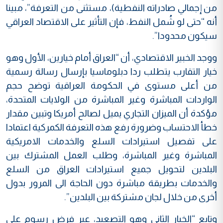
من إجمالي صادراته النفطية)، مستثنى من التعرفة”، مبينا
أنه “حتى لو شُمل النفط، فإن التأثير على الاقتصاد العراقي
سيكون محدودا”.
ووجد الخبير الاقتصادي، أن “العراق أمام خيارين، الأول وهو
خيار التقارب يتطلب ردا دبلوماسيا بإرسال رسالة رسمية
من أعلى مستوى في الحكومة العراقية توضح حجم
الواردات المباشرة وغير المباشرة من الولايات المتحدة،
مؤكدة أن الميزان التجاري يميل لصالح أمريكا وتبين مقدار
خطأ الاحتساب وضرورة رفع هذه التعرفة الكمركية اعتمادا
على تفصيل استيرادات السلع والخدمات الامريكية
المباشرة وغير المباشرة، وطلب العمل المشترك بين
البلدين لتحويل جميع استيرادات العراق من السلع
والخدمات بطريقة مباشرة دون الحاجة الى المرور بدول
أخرى من خلال لجان مشتركة بين البلدين”.
وتابع “الخيار الثاني وهو التصعيد، عبر فرض رسوم على