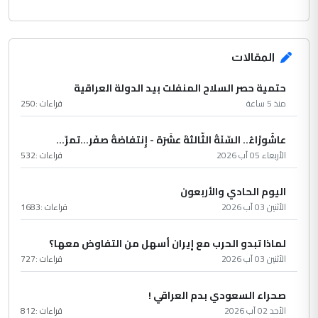
المقالات
حتمية حصر السلاح المنفلت بيد الدولة العراقية
منذ 5 ساعة
قراءات :
250
عاشُورْاءُ.. السّنَةُ الثّالثةَ عشَرَة - إِنتفاضةُ صفَر…تمرّ...
الأربعاء 05 آب 2026
قراءات :
532
اليوم الحادي والأربعون
الأثنين 03 آب 2026
قراءات :
1683
لماذا تبدو الحرب مع إيران أسهل من التفاوض معها؟
الأثنين 03 آب 2026
قراءات :
727
صحراء السعودي بدم العراقي !
الأحد 02 آب 2026
قراءات :
812