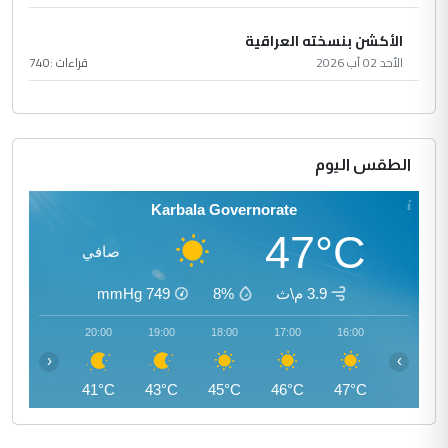
الأكشن بنسخته العراقية
الأحد 02 آب 2026
قراءات :
740
الطقس اليوم
Karbala Governorate
47°C
صافي
3.9 م\ث
8%
749
mmHg
21:00
20:00
19:00
18:00
17:00
16:00
‹
›
40°C
41°C
43°C
45°C
46°C
47°C