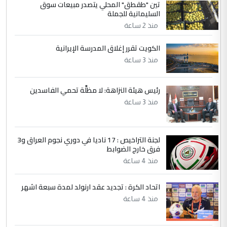
تين "طقطق" المحلي يتصدر مبيعات سوق
5
حيدر عاشور
السليمانية للجملة
التعليق : تحياتي لك استاذ حامدتركان. كلام
منذ 2 ساعة
دقيق ومسؤول؛ فالاستثمار الحقيقي للإنسان
الكويت تقرر إغلاق المدرسة الإيرانية
وثروات البلد يعتمد على الكفاءة ...
منذ 3 ساعة
بين الإهمال واغتصاب الأرض.. بلاد
الموضوع :
الرافدين تعاني الجفاف والتصحر!!
رئيس هيئة النزاهة: لا مظلَّة تحمي الفاسدين
منذ 3 ساعة
لجنة التراخيص : 17 ناديا في دوري نجوم العراق و3
فرق خارج الضوابط
منذ 4 ساعة
اتحاد الكرة : تجديد عقد ارنولد لمدة سبعة اشهر
منذ 4 ساعة