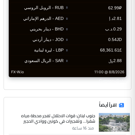
CurrencyRate
اقرأ أيضاً
جنوب لبنان: قوات الاحتلال تفجر محطة مياه
شقرا… وتفجيرات في كونين ووادي الحجير
منذ 16 ساعة