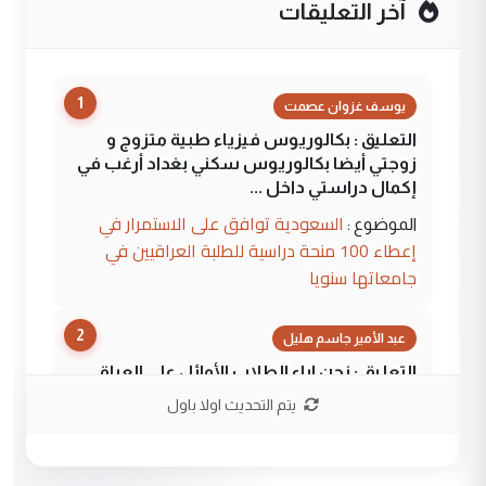
آخر التعليقات
1
يوسف غزوان عصمت
التعليق : بكالوريوس فيزياء طبية متزوج و
زوجتي أيضا بكالوريوس سكني بغداد أرغب في
إكمال دراستي داخل ...
السعودية توافق على الاستمرار في
الموضوع :
إعطاء 100 منحة دراسية للطلبة العراقيين في
جامعاتها سنويا
2
عبد الأمير جاسم هليل
التعليق : نحن اباء الطلاب الأوائل على العراق
نتشرف بلقاء السيد احمد الصافي في العتبات
يتم التحديث اولا باول
الحسنية لزرع ...
مكتب السيد احمد الصافي : لا يوجود
الموضوع :
لدينا اي حساب على الفيس بوك وتويتر