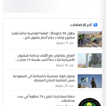
3
hadi
التعليق : قرار مستعجل جدا ولامصلحة فيه
آخر الاضافات
للوزاره ولا للمواطن القرار الصائب يكون بعد
الاستماع للمدير ومغرفة ...
بطول 90 كيلومترًا.. العتبة العباسية تباشر تنفيذ
مشروع لإنشاء حزام أخضر بمليون شج...
وزير الصحة يعفي مدير مستشفى الكرخ
الموضوع :
العام في بغداد
منذ 13 دقيقة
العراق يتفاوض مع ائتلاف بزعامة شيفرون
4
سردار
الأمريكية لبناء خط أنابيب بقيمة 15 مليار د...
التعليق : واحد من عصابة علي ماما يسقط
منذ 16 دقيقة
جنسية الرافد الثالث للعراق ومن اصول عريقة
وصول قوة عسكرية باكستانية الى السعودية
ابا فرات ...
ضمن اتفاقية الدفاع المشترك
الجواهري يرد على صدام حسين سل
الموضوع :
منذ 24 دقيقة
مضجعيك يابن الزنا (نص كامل)
حملة استخبارية تطيح بـ19 مطلوباً في ست
محافظات
5
سردار