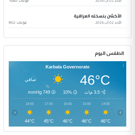
الأحد 02 آب 2026
قراءات :
1040
الأكشن بنسخته العراقية
الأحد 02 آب 2026
قراءات :
952
الطقس اليوم
Karbala Governorate
46°C
صافي
3.5 م\ث
10%
749
mmHg
19:00
18:00
17:00
16:00
15:00
14:00
‹
›
42°C
44°C
45°C
46°C
46°C
46°C