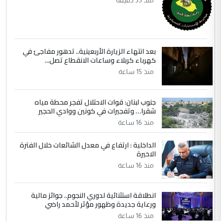
منذ 35 دقيقة
التعليق : واحد من عصابة علي ماما يسقط
جنسية الرافد الثالث للعراق ومن اصول عريقة
ابا فرات ...
الجواهري يرد على صدام حسين سل
الموضوع :
بعد انتهاء الزيارة الأربعينية.. تدهور مفاجئ في
مضجعيك يابن الزنا (نص كامل)
كهرباء كربلاء وساعات الانقطاع تصل...
منذ 15 ساعة
جنوب لبنان: قوات الاحتلال تفجر محطة مياه
شقرا… وتفجيرات في كونين ووادي الحجير
منذ 16 ساعة
الداخلية : ارتفاع في معدل الشائعات خلال الفترة
الاخيرة
منذ 16 ساعة
انطلاقة استثنائية لدوري النجوم.. جوائز مالية
ورعاية جديدة وظهور مؤثر لأحمد راضي
منذ 16 ساعة