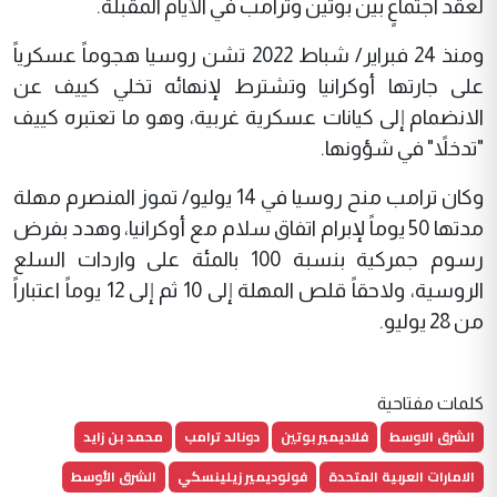
لعقد اجتماعٍ بين بوتين وترامب في الأيام المقبلة.
ومنذ 24 فبراير/ شباط 2022 تشن روسيا هجوماً عسكرياً
على جارتها أوكرانيا وتشترط لإنهائه تخلي كييف عن
الانضمام إلى كيانات عسكرية غربية، وهو ما تعتبره كييف
"تدخلاً" في شؤونها.
وكان ترامب منح روسيا في 14 يوليو/ تموز المنصرم مهلة
مدتها 50 يوماً لإبرام اتفاق سلام مع أوكرانيا، وهدد بفرض
رسوم جمركية بنسبة 100 بالمئة على واردات السلع
الروسية، ولاحقاً قلص المهلة إلى 10 ثم إلى 12 يوماً اعتباراً
من 28 يوليو.
كلمات مفتاحية
الشرق الاوسط
فلاديمير بوتين
دونالد ترامب
محمد بن زايد
الامارات العربية المتحدة
فولوديمير زيلينسكي
الشرق الأوسط