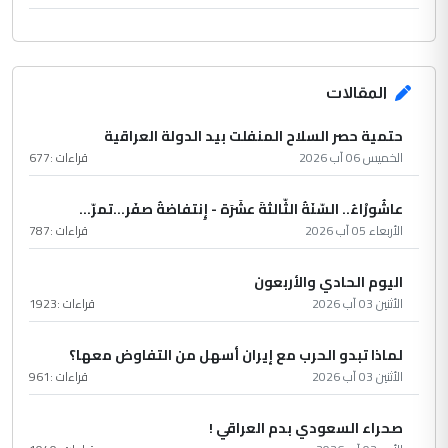
المقالات
حتمية حصر السلاح المنفلت بيد الدولة العراقية
الخميس 06 آب 2026
قراءات :
677
عاشُورْاءُ.. السّنَةُ الثّالثةَ عشَرَة - إِنتفاضةُ صفَر…تمرّ...
الأربعاء 05 آب 2026
قراءات :
787
اليوم الحادي والأربعون
الأثنين 03 آب 2026
قراءات :
1923
لماذا تبدو الحرب مع إيران أسهل من التفاوض معها؟
الأثنين 03 آب 2026
قراءات :
961
صحراء السعودي بدم العراقي !