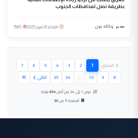
بطريقة تصل لمحافظات الجنوب
وكالة نون
الثلاثاء 01 تموز 2025
1585
1
السابق
2
3
4
5
6
7
(الصفحة الحالية)
8
9
10
...
34
35
التالي
عرض 1 إلى 24 من أصل
834
نتيجة
الصفحة
1
من
35