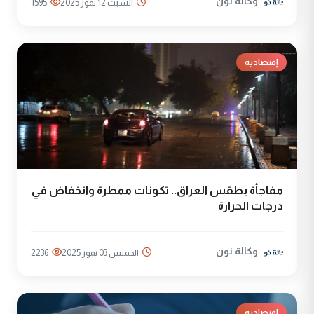
وكالة نون
السبت 12 تموز 2025
1595
إقتصادية
مفاجأة بطقس العراق.. تكونات ممطرة وانخفاض في
درجات الحرارة
وكالة نون
الخميس 03 تموز 2025
2236
إقتصادية