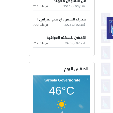
من التفاوض معها؟
الأثنين 03 آب 2026
قراءات :
705
صحراء السعودي بدم العراقي !
الأحد 02 آب 2026
قراءات :
790
الأكشن بنسخته العراقية
الأحد 02 آب 2026
قراءات :
717
الطقس اليوم
Karbala Governorate
46°C
صافي