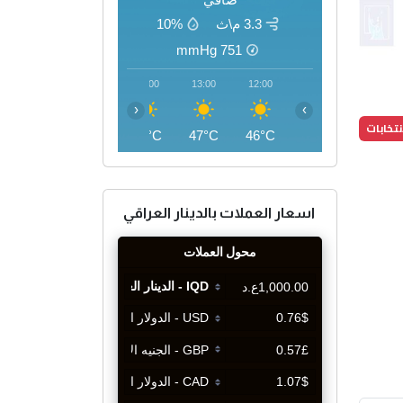
3.3 م\ث
10%
mmHg
751
16:00
15:00
14:00
13:00
12:00
‹
›
تخابات
47°C
48°C
47°C
47°C
46°C
اسعار العملات بالدينار العراقي