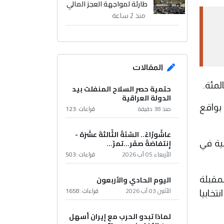
طارئة لمواجهة العجز المالي
منذ 2 ساعة
المقالات
حتمية حصر السلاح المنفلت بيد
الدولة العراقية
ى نسبة بواقع
منذ 38 دقيقة
قراءات :
123
عاشُورْاءُ.. السّنَةُ الثّالثةَ عشَرَة -
إِنتفاضةُ صفَر…تمرّ...
ية في
الأربعاء 05 آب 2026
قراءات :
503
اليوم الحادي والأربعون
 في الدورة المقبلة
الأثنين 03 آب 2026
قراءات :
1658
لى 37 تحالفا وائتلافا انتخابيا
لماذا تبدو الحرب مع إيران أسهل