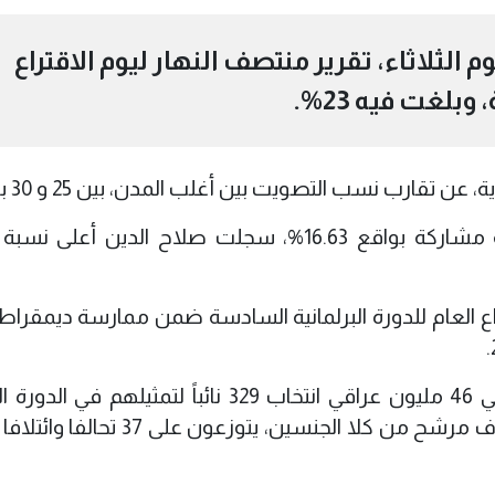
 الثلاثاء، تقرير منتصف النهار ليوم الاقتراع
لغت فيه 23%.
تقارب نسب التصويت بين أغلب المدن، بين 25 و 30 بالمئة.
وفيما سجلت محافظة ميسان أدنى نسبة مشاركة بواقع 16.63%، سجلت صلاح الدين أعل
تراع العام للدورة البرلمانية السادسة ضمن ممارسة ديمقراط
ويحق لقرابة 21 مليون ناخب من أصل حوالي 46 مليون عراقي انتخاب 329 نائباً لتمثيلهم
لمجلس النواب، ويتنافس أكثر من سبعة آلاف مرشح من كلا الجنسين، يتوزعون ع