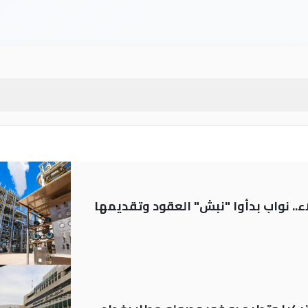
.. نواب بدأوا "نبش" العقود وتقديمها