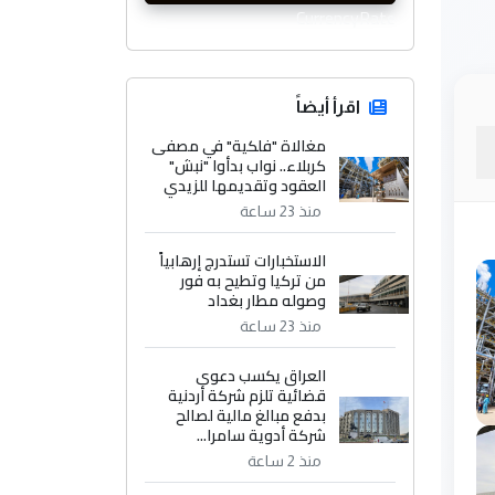
CurrencyRate
اقرأ أيضاً
مغالاة "فلكية" في مصفى
كربلاء.. نواب بدأوا "نبش"
العقود وتقديمها للزيدي
منذ 23 ساعة
الاستخبارات تستدرج إرهابياً
من تركيا وتطيح به فور
وصوله مطار بغداد
منذ 23 ساعة
العراق يكسب دعوى
قضائية تلزم شركة أردنية
بدفع مبالغ مالية لصالح
شركة أدوية سامرا...
منذ 2 ساعة