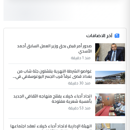
كان محدود المعرفه بتفاصيل احداث المنطقه
يقول بما لايقبل ...
أردوغان يؤكد ان اتفاقية مكة للدفاع
الموضوع :
المشترك لا تستهدف أية دولة ومفتوحة لانضمام
الدول الشقيقة
آخر الاضافات
صدور أمر قبض بحق وزير العمل السابق أحمد
4
الأسدي
يوسف غزوان عصمت
منذ 1 دقيقة
التعليق : بكالوريوس فيزياء طبية متزوج و
زوجتي أيضا بكالوريوس سكني بغداد أرغب في
غواصو الشرطة النهرية ينتشلون جثة شاب من
إكمال دراستي داخل ...
بغداد قضى غرقاً قرب الجسر اليوغوسلافي في...
السعودية توافق على الاستمرار في
الموضوع :
منذ 30 دقيقة
إعطاء 100 منحة دراسية للطلبة العراقيين في
جامعاتها سنويا
اتحاد أدباء كربلاء يفتتح منهاجه الثقافي الجديد
بأمسية شعرية مفتوحة
منذ 53 دقيقة
5
عبد الأمير جاسم هليل
التعليق : نحن اباء الطلاب الأوائل على العراق
الهيئة الإدارية لاتحاد أدباء كربلاء تعقد اجتماعها
نتشرف بلقاء السيد احمد الصافي في العتبات