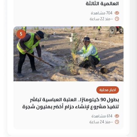
العالمية الثالثة
704 مشاهدة
--
منذ 22 ساعة
5
اخبار محلية
بطول 90 كيلومترًا.. العتبة العباسية تباشر
تنفيذ مشروع لإنشاء حزام أخضر بمليون شجرة
614 مشاهدة
--
منذ 24 ساعة