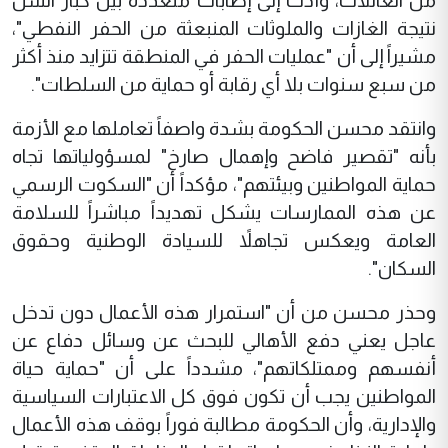
من العائلات، وأدت إلى إصابات متعددة بين كبار السن
نتيجة الغازات والملوثات المنبعثة من الحفر النفطي"،
مشيراً إلى أن "عمليات الحفر في المنطقة تتزايد منذ أكثر
من سبع سنوات بلا أي رقابة أو حماية من السلطات".
وانتقد محسن الحكومة بشدة واصفاً تعاملها مع الأزمة
بأنه "تقصير فاضح وإهمال صارخ" لمسؤولياتها تجاه
حماية المواطنين وبيئتهم"، مؤكداً أن "السكوت الرسمي
عن هذه الممارسات يشكل تهديداً مباشراً للسلامة
العامة ويعكس تجاهلاً للسيادة الوطنية وحقوق
السكان".
وحذر محسن من أن "استمرار هذه الأعمال دون تدخل
عاجل يعني دفع الأهالي للبحث عن وسائل دفاع عن
أنفسهم وممتلكاتهم"، مشدداً على أن "حماية حياة
المواطنين يجب أن تكون فوق كل الاعتبارات السياسية
والإدارية، وأن الحكومة مطالبة فوراً بوقف هذه الأعمال