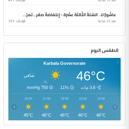
عاشُورْاءُ.. السّنَةُ الثّالثةَ عشَرَة - إِنتفاضةُ صفَر…تمرّ...
منذ 22 ساعة
قراءات :
331
الطقس اليوم
Karbala Governorate
46°C
صافي
3.6 م\ث
11%
750
mmHg
19:00
18:00
17:00
16:00
15:00
14:00
‹
›
43°C
45°C
46°C
46°C
46°C
46°C