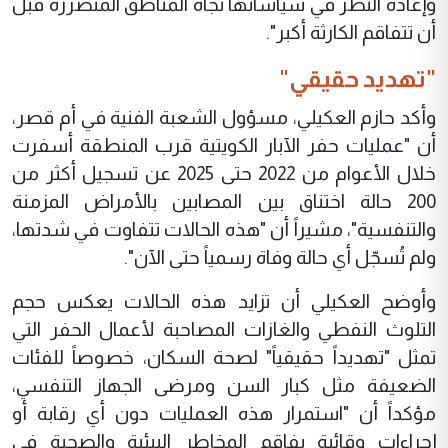
وإعادة النظر في سياساتها تجاه المناطق المتضررة قبل
أن تتفاقم الكارثة أكبر".
"تهديد حقيقي"
وأكد حازم العكيلي، مسؤول الشعبة الفنية في أم قصر،
أن "عمليات حفر الآبار الكويتية قرب المنطقة أسفرت
خلال الأعوام من 2022 حتى 2025 عن تسجيل أكثر من
200 حالة اختناق بين المصابين بالأمراض المزمنة
والتنفسية"، مشيراً أن "هذه الحالات تتفاوت في شدتها،
ولم تُسجّل أي حالة وفاة رسمياً حتى الآن".
وأوضح العكيلي أن تزايد هذه الحالات يعكس حجم
التلوث النفطي والغازات المصاحبة لأعمال الحفر التي
تمثل "تهديداً حقيقياً" لصحة السكان، خصوصاً للفئات
الضعيفة مثل كبار السن ومرضى الجهاز التنفسي،
مؤكداً أن "استمرار هذه العمليات دون أي رقابة أو
إجراءات وقائية يفاقم المخاطر البيئية والصحية في