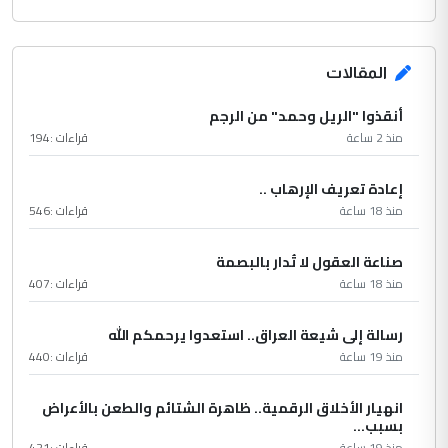
المقالات
أنقذوا "الريل وحمد" من الرجم
منذ 2 ساعة
قراءات :
194
إعادة تعريف الإرهاب ..
منذ 18 ساعة
قراءات :
546
صناعة العقول لا تُدار بالبصمة
منذ 18 ساعة
قراءات :
407
رسالة إلى شيعة العراق.. استعدوا يرحمكم الله
منذ 19 ساعة
قراءات :
440
انهيار الأخلاق الرقمية.. ظاهرة الشتائم والطعن بالأعراض
بسبب...
منذ 19 ساعة
قراءات :
421