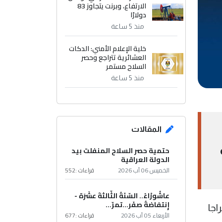
الارتفاع، وبرنت يتجاوز 83
دولارًا
منذ 5 ساعة
خلية الإعلام الأمني: الدكات
العشائرية تتراجع وحصر
السلاح مستمر
منذ 5 ساعة
المقالات
حتمية حصر السلاح المنفلت بيد
الدولة العراقية
الخميس 06 آب 2026
قراءات :
552
عاشُورْاءُ.. السّنَةُ الثّالثةَ عشَرَة -
إِنتفاضةُ صفَر…تمرّ...
اجا
الأربعاء 05 آب 2026
قراءات :
677