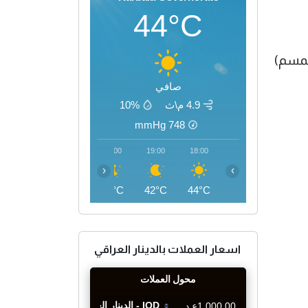
44°C
سمسم)
صافي
4.9 م\ث
10%
mmHg
748
22:00
21:00
20:00
19:00
18:00
‹
›
37°C
38°C
40°C
42°C
44°C
اسعار العملات بالدينار العراقي