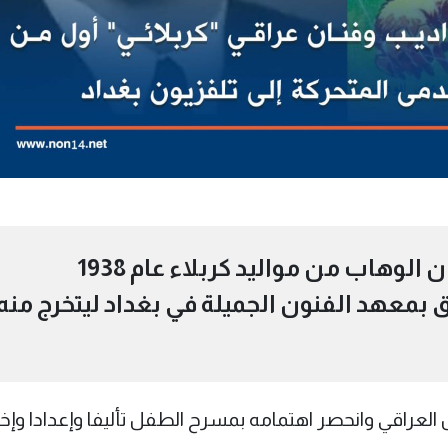
هو عبد العزيز عبد المجيد سلمان الوهاب من مواليد كربلاء عام 1938
فيها عام 1992 .. التحق بمعهد الفنون الجميلة في بغداد ليتخرج منه
العراقي وانحصر اهتمامه بمسرح الطفل تأليفا وإعدادا وإخر