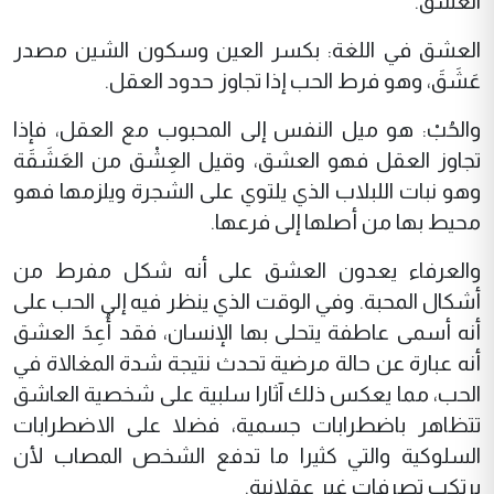
العشق.
العشق في اللغة: بكسر العين وسكون الشين مصدر
عَشَقَ، وهو فرط الحب إذا تجاوز حدود العقل.
والحُبْ: هو ميل النفس إلى المحبوب مع العقل، فإذا
تجاوز العقل فهو العشق، وقيل العِشْق من العَشَقَة
وهو نبات اللبلاب الذي يلتوي على الشجرة ويلزمها فهو
محيط بها من أصلها إلى فرعها.
والعرفاء يعدون العشق على أنه شكل مفرط من
أشكال المحبة. وفي الوقت الذي ينظر فيه إلى الحب على
أنه أسمى عاطفة يتحلى بها الإنسان، فقد أُعِدَ العشق
أنه عبارة عن حالة مرضية تحدث نتيجة شدة المغالاة في
الحب، مما يعكس ذلك آثارا سلبية على شخصية العاشق
تتظاهر باضطرابات جسمية، فضلا على الاضطرابات
السلوكية والتي كثيرا ما تدفع الشخص المصاب لأن
يرتكب تصرفات غير عقلانية.