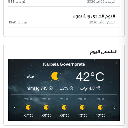
الأربعاء 05 آب 2026
قراءات :
811
اليوم الحادي والأربعون
الأثنين 03 آب 2026
قراءات :
1940
الطقس اليوم
Karbala Governorate
42°C
صافي
4.8 م\ث
13%
749
mmHg
00:00
23:00
22:00
21:00
20:00
19:00
‹
›
36°C
37°C
38°C
39°C
40°C
42°C