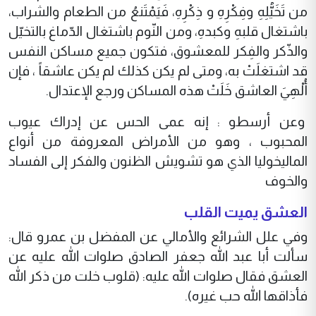
من تَخَيُّلِهِ وفِكْرِهِ و ذِكْرِهِ، فَيَمْتَنعُ من الطعام والشراب،
باشتغال قلبهِ وكبدهِ، ومن النّوم باشتغال الدّماغ بالتخيّل
والذّكر والفِكر للمعشوق، فتكون جميع مساكن النفس
قد اشتغلَتْ به، ومتى لم‌ يكن كذلك لم‌ يكن عاشقاً ، فإن
أُلْهِيَ العاشق خَلَتْ هذه المساكن ورجع الإعتدال.
وعن أرسطو : إنه عمى الحس عن إدراك عيوب
المحبوب ، وهو من الأمراض المعروفة من أنواع
الماليخوليا الذي هو تشويش الظنون والفكر إلى الفساد
والخوف
العشق يميت القلب
وفي علل الشرائع والأمالي عن المفضل بن عمرو قال:
سألت أبا عبد الله جعفر الصادق صلوات الله عليه عن
العشق فقال صلوات الله عليه: (قلوب خلت من ذكر الله
فأذاقها الله حب غيره).