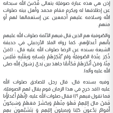
إذن هي هذه عبارة صوفيّة يتعالى قُدْسُ الله سبحانه
عن إطلاقها له ويكرم مقام محمد وأهل بيته صلوات
الله وسلامه عليهم أجمعين عن إستعمالها لهم أو
منهم.
والصّوفية هم الذين قال فيهم الأئمة صلوات الله عليهم
بأنهم أعداؤهم، كما رواه الملا الأردبيلي في حديقة‌
الشيعة بسنده عن الرضا صلوات الله عليه قال : ((مَنْ
ذُكِرَ عِنْدَهُ الصُوفِيّةُ وَلم‌َ ْيُنْكِرْهُمْ بِلِسانِهِ وَبِقَلْبِهِ فَلَيْسَ
مِنّا، وَمَنْ أَنْكَرَهُمْ فَكَأنمَّا جاهَدَ بين يَديّ رَسَولَ اللّهِ صلى
الله عليه وآله).
وفيه بسنده قال: قال رجل للصادق صلوات الله
عليه ((قد خرج في هذا الزمان قوم يقال لهم الصوفيّة،
فما تقول فيهم ؟)) فقال صلوات الله عليه: (إنَّهُمْ أَعْداؤُنا
فَمَنْ مالَ إليْهِمْ فَهُوَ مِنْهُمْ وَيحُشَرُ مَعَهُمْ وَسَيكونُ
أَقوامٌ يَدَّعونَ حُبّنا وَيميلونَ إليْهِم وَ يَتَشَبَّهونَ بِهِم