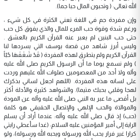
الله تعالى: ( وتحبون المال حبا جما).
وإن مفردة جم في اللغة تعني الكثرة في كل شيء ،
ورغم شدة وقوة حب المرء للمال والذي يفوق كل حب
حتى حب البنين لم يعبر عنه القرآن الكريم بالعشق .
وليس أبرز شاهد من قصة يوسف التي يسردها لنا
القرآن الكريم ولم يتطرق لهذه المفردة ( قَدْ شَغَفَهَا حُبّاً
) ولم نسمع يوما ما أن الرسول الكريم صلى الله عليه
وآله ولا أحد من المعصومين صلوات الله عليهم وردت
على لسانه هذه المفردة. (اللهم اجعل لساني بذكرك
لهجا وقلبي بحبك متيما). والشواهد كثيرة والأدلة أكثر
بل أقصى ما عبر به النبي صلى الله عليه وآله عن المودة
والموالاة والحب الإلهي والإتصال الحقيقي هو كلمة
(حب) إذ قال صلى الله عليه وآله: عندما أراد أن يسلم
الراية إلى أمير المؤمنين عليه السلام: (غدا سأعطي رايتي
كرارا غير فرار يحب الله ورسوله ويحبه الله ورسوله)، ولو