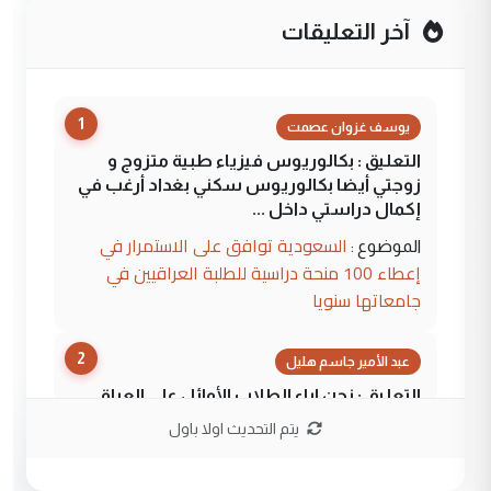
آخر التعليقات
1
يوسف غزوان عصمت
التعليق : بكالوريوس فيزياء طبية متزوج و
زوجتي أيضا بكالوريوس سكني بغداد أرغب في
إكمال دراستي داخل ...
السعودية توافق على الاستمرار في
الموضوع :
إعطاء 100 منحة دراسية للطلبة العراقيين في
جامعاتها سنويا
2
عبد الأمير جاسم هليل
التعليق : نحن اباء الطلاب الأوائل على العراق
نتشرف بلقاء السيد احمد الصافي في العتبات
يتم التحديث اولا باول
الحسنية لزرع ...
مكتب السيد احمد الصافي : لا يوجود
الموضوع :