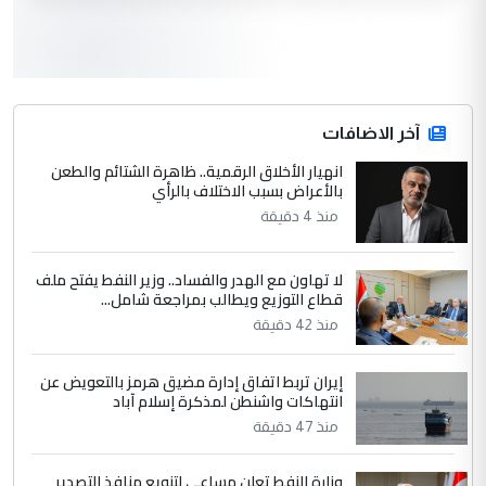
لدينا اي حساب على الفيس بوك وتويتر
3
hadi
التعليق : قرار مستعجل جدا ولامصلحة فيه
آخر الاضافات
للوزاره ولا للمواطن القرار الصائب يكون بعد
الاستماع للمدير ومغرفة ...
انهيار الأخلاق الرقمية.. ظاهرة الشتائم والطعن
بالأعراض بسبب الاختلاف بالرأي
وزير الصحة يعفي مدير مستشفى الكرخ
الموضوع :
العام في بغداد
منذ 4 دقيقة
لا تهاون مع الهدر والفساد.. وزير النفط يفتح ملف
4
سردار
قطاع التوزيع ويطالب بمراجعة شامل...
التعليق : واحد من عصابة علي ماما يسقط
منذ 42 دقيقة
جنسية الرافد الثالث للعراق ومن اصول عريقة
ابا فرات ...
إيران تربط اتفاق إدارة مضيق هرمز بالتعويض عن
الجواهري يرد على صدام حسين سل
انتهاكات واشنطن لمذكرة إسلام آباد
الموضوع :
مضجعيك يابن الزنا (نص كامل)
منذ 47 دقيقة
وزارة النفط تعلن مساعي لتنويع منافذ التصدير
5