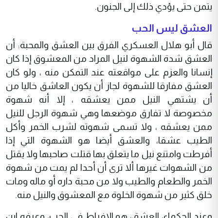
يتمن حتى يؤدي ذلك إلى الجنون.
العشق ليس الحب
قال أبو هلال العسكري الفرق بين العشق والمحبة: أن
العشق شدة الشهوة لنيل المراد من المعشوق إذا كان
إنسانا والعزم على مواقعته عند التمكن منه ، ولو كان
العشق مفارقا للشهوة لجاز أن يكون العاشق خاليا من
أن يشتهي النيل ممن يعشقه ، إلا أنه شهوة
مخصوصة لا تفارق موضعها وهي شهوة الرجل للنيل
ممن يعشقه ، ولا تسمى شهوته لشرب الخمر وأكل
الطيب عشقا، والعشق أيضا هو الشهوة التي إذا
أفرطت وامتنع نيل ما يتعلق بها قتلت صاحبها ولا يقتل
من الشهوات غيرها ألا ترى أن أحدا لم يمت من شهوة
الخمر والطعام والطيب ولا من محبة داره أو ماله ومات
خلق كثير من شهوة الخلوة مع المعشوق والنيل منه.
وعند الحكماء، العشق: هو الإفراط في الحب، وعرفه ابن