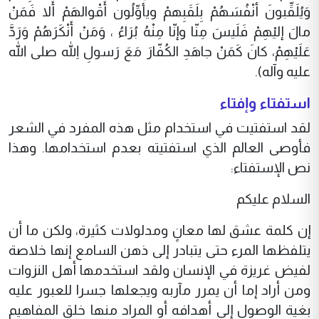
وَيُلَقِّبونَ أنْفُسَهُمْ بِلَقَبِهمْ ويأوِّلُون أَقْوالهَمْ أَلا فَمَنْ
مالَ إليْهِمْ فَلَيسَ مِنّا وإنّا مِنْهُ بُرَاءُ ، وَمَنْ أَنْكَرَهُمْ وَرَدَّ
عَلَيْهِمْ، كانَ كَمَنْ جاهَدِ الكُفّارَ مَعَ رَسولِ اللّهِ صلى الله
عليه وآله).
استفتاء وإفتاء
لقد استفتيت في استخدام مثل هذه المفرد في الشعر
فأوصى العالم الذي استفتيته بعدم استخدامها. وهذا
نص الإستفتاء:
السلام عليكم
إن كلمة عشق لها معانٍ ومدلولات كثيرة، ولكن ما أن
يتلفظها المرء حتى يتبادر إلى ذهن السامع إنها خلاصة
لفيض غريزة في الإنسان ولقد استخدمها أهل النزوات
ومن أراد إما أن يمرر مآربه ويجعلها جسرا للعبور عليه
بغية الوصول إلى أهدافه أو المراد منها خلق المفاهيم