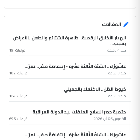
المقالات
انهيار الأخلاق الرقمية.. ظاهرة الشتائم والطعن بالأعراض
بسبب...
منذ 4 دقيقة
قراءات :
19
عاشُورْاءُ.. السّنَةُ الثّالثةَ عشَرَة - إِنتفاضةُ صفَر…تمرّ...
منذ 3 ساعة
قراءات :
182
خيوط الظل.. الاكتفاء بالجميلي
منذ 3 ساعة
قراءات :
164
حتمية حصر السلاح المنفلت بيد الدولة العراقية
الخميس 06 آب 2026
قراءات :
696
عاشُورْاءُ.. السّنَةُ الثّالثةَ عشَرَة - إِنتفاضةُ صفَر…تمرّ...