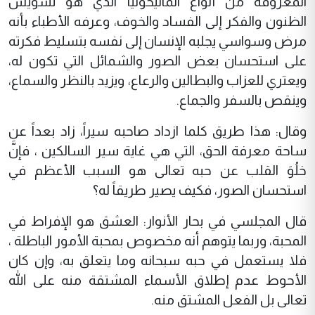
المعروفة من أنواع الماليخوليا الذي هو تشويش
الظنون والفكر إلى الفساد والخوف، وعرفه الأطباء بأنه
مرض وسواسي يجلبه الإنسان إلى نفسه بتسليط فكرته
على استحسان بعض الصور والشمائل التي تكون له،
ويعتري للعزاب والبطالين والرعاع، ويزيد بالنظر والسماع،
وينقص بالسفر والجماع.
وقال: هذا طريق كلما ازداد صاحبه سيراً، زاد بعداً عن
ساحة معرفة الحق، التي هي غاية سير السالكين ، فإنَّ
خلُوَ القلب عن حبه تعالى هو السبب الأعظم في
استحسان الصور، فكيف يصير طريقاً له؟
قال المجلسي في بحار الأنوار: العشق هو الإفراط في
المحبة، وربما يتوهم أنه مخصوص بمحبة الأمور الباطلة ،
فلا يستعمل في حبه سبحانه وما يتعلق به، وإن كان
الأحوط عدم إطلاق الأسماء المشتقة منه على الله
تعالى بل الفعل المشتق منه.