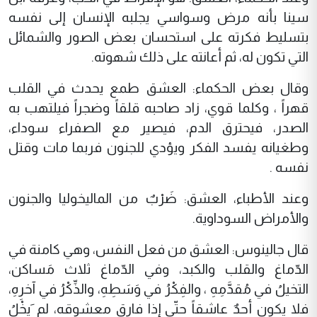
سينا بأنه مرض وسواسي يجلبه الإنسان إلى نفسه
بتسليط فكرته على استحسان بعض الصور والشمائل
التي تكون له، ثم أعانته على ذلك شهوته.
وقال بعض الحكماء: العشق طمع يحدث في القلب
قهراً ، وكلما قوي، زاد صاحبه قلقاً وضجراً فيلتهب به
الصدر، فيحترق الدم، فيصير مع الصفراء سوداء،
وطغيانه يفسد الفكر ويؤدي للجنون فربما مات وقتل
نفسه .
وعند الأطباء، العشق: ضَرْبٌ من الماليخوليا والجنون
والأمراض السوداوية.
قال جالينوس: العشق من فعل النفس، وهي كامنة في
الدّماغ والقلب والكبد، وفي الدّماغ ثلاث مَساكن،
التخيلُ في مُقدَّمِهِ ، والفِكْرُ في وَسَطِهِ، والذِّكْرُ في آخرِهِ،
فلا يكون أحدٌ عاشقاً حتّى إذا فارق معشوقه، لم‌ َيخْلُ