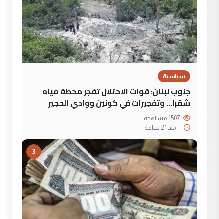
سياسية
جنوب لبنان: قوات الاحتلال تفجر محطة مياه
شقرا… وتفجيرات في كونين ووادي الحجير
1507 مشاهدة
--
منذ 21 ساعة
3