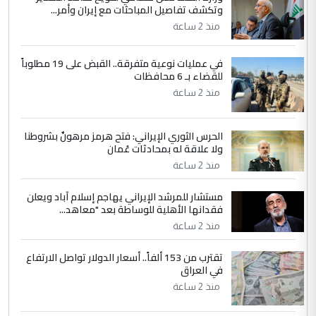
سردار
وتكشف تفاصيل المباحثات مع إيران وأمر...
التعليق : واحد من عصابة علي ماما يسقط
منذ 2 ساعة
جنسية الرافد الثالث للعراق ومن اصول عريقة
ابا فرات ...
في عمليات نوعية متفرقة.. القبض على 19 مطلوباً
الجواهري يرد على صدام حسين سل
للقضاء بـ 6 محافظات
الموضوع :
مضجعيك يابن الزنا (نص كامل)
منذ 2 ساعة
الحرس الثوري الإيراني: فتح هرمز مرهونٌ بشروطنا
ولا علاقة له بمحادثات عُمان
منذ 2 ساعة
مستشار للمرشد الإيراني يهاجم إسلام آباد ويعلن
فقدانها الأهلية للوساطة بعد "معاهد...
منذ 2 ساعة
تقترب من 153 ألفاً.. أسعار الدولار تواصل الارتفاع
في العراق
منذ 2 ساعة