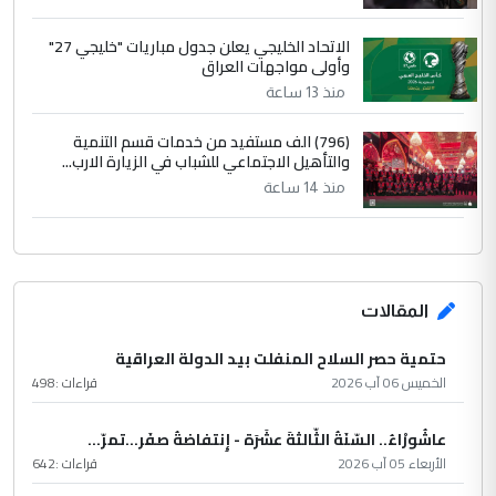
الاتحاد الخليجي يعلن جدول مباريات "خليجي 27"
وأولى مواجهات العراق
منذ 13 ساعة
(796) الف مستفيد من خدمات قسم التنمية
والتأهيل الاجتماعي للشباب في الزيارة الارب...
منذ 14 ساعة
المقالات
حتمية حصر السلاح المنفلت بيد الدولة العراقية
الخميس 06 آب 2026
قراءات :
498
عاشُورْاءُ.. السّنَةُ الثّالثةَ عشَرَة - إِنتفاضةُ صفَر…تمرّ...
الأربعاء 05 آب 2026
قراءات :
642