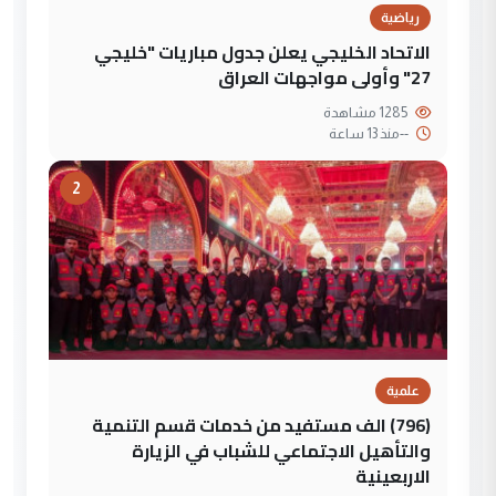
رياضية
الاتحاد الخليجي يعلن جدول مباريات "خليجي
27" وأولى مواجهات العراق
1285 مشاهدة
--
منذ 13 ساعة
2
علمية
(796) الف مستفيد من خدمات قسم التنمية
والتأهيل الاجتماعي للشباب في الزيارة
الاربعينية