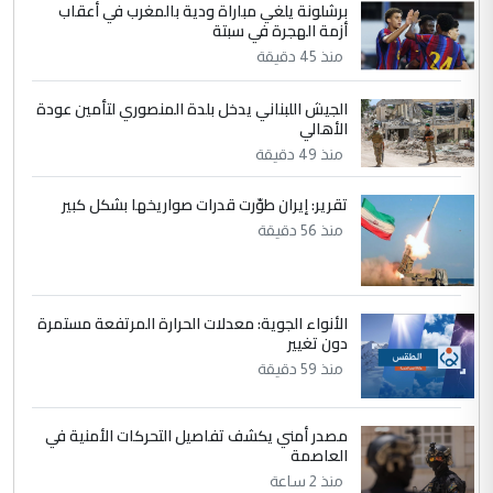
برشلونة يلغي مباراة ودية بالمغرب في أعقاب
التعليق : واحد من عصابة علي ماما يسقط
أزمة الهجرة في سبتة
جنسية الرافد الثالث للعراق ومن اصول عريقة
منذ 45 دقيقة
ابا فرات ...
الجواهري يرد على صدام حسين سل
الموضوع :
الجيش اللبناني يدخل بلدة المنصوري لتأمين عودة
مضجعيك يابن الزنا (نص كامل)
الأهالي
منذ 49 دقيقة
5
حيدر عاشور
تقرير: إيران طوّرت قدرات صواريخها بشكل كبير
التعليق : تحياتي لك استاذ حامدتركان. كلام
منذ 56 دقيقة
دقيق ومسؤول؛ فالاستثمار الحقيقي للإنسان
وثروات البلد يعتمد على الكفاءة ...
بين الإهمال واغتصاب الأرض.. بلاد
الموضوع :
الأنواء الجوية: معدلات الحرارة المرتفعة مستمرة
الرافدين تعاني الجفاف والتصحر!!
دون تغيير
منذ 59 دقيقة
مصدر أمني يكشف تفاصيل التحركات الأمنية في
العاصمة
منذ 2 ساعة