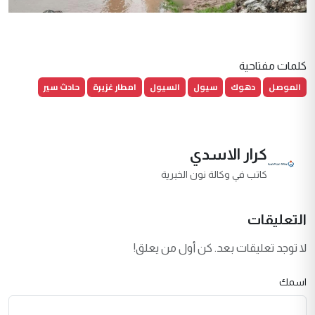
كلمات مفتاحية
الموصل
دهوك
سيول
السيول
امطار غزيرة
حادث سير
كرار الاسدي
كاتب في وكالة نون الخبرية
التعليقات
لا توجد تعليقات بعد. كن أول من يعلق!
اسمك