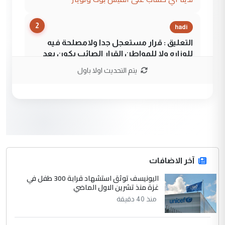
2
hadi
التعليق : قرار مستعجل جدا ولامصلحة فيه
للوزاره ولا للمواطن القرار الصائب يكون بعد
الاستماع للمدير ومغرفة ...
يتم التحديث اولا باول
وزير الصحة يعفي مدير مستشفى الكرخ
الموضوع :
العام في بغداد
3
سردار
التعليق : واحد من عصابة علي ماما يسقط
جنسية الرافد الثالث للعراق ومن اصول عريقة
ابا فرات ...
آخر الاضافات
الجواهري يرد على صدام حسين سل
اليونيسف توثق استشهاد قرابة 300 طفل في
الموضوع :
غزة منذ تشرين الاول الماضي
مضجعيك يابن الزنا (نص كامل)
منذ 40 دقيقة
4
سردار