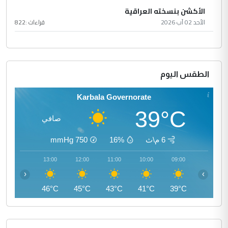
الأكشن بنسخته العراقية
الأحد 02 آب 2026
قراءات :
822
الطقس اليوم
Karbala Governorate
39°C
صافي
6 م\ث
16%
750
mmHg
14:00
13:00
12:00
11:00
10:00
09:00
‹
›
46°C
46°C
45°C
43°C
41°C
39°C