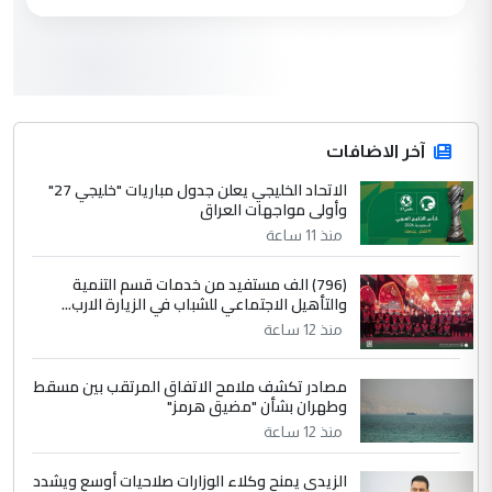
العام في بغداد
3
سردار
التعليق : واحد من عصابة علي ماما يسقط
جنسية الرافد الثالث للعراق ومن اصول عريقة
ابا فرات ...
آخر الاضافات
الجواهري يرد على صدام حسين سل
الاتحاد الخليجي يعلن جدول مباريات "خليجي 27"
الموضوع :
وأولى مواجهات العراق
مضجعيك يابن الزنا (نص كامل)
منذ 11 ساعة
4
سردار
(796) الف مستفيد من خدمات قسم التنمية
والتأهيل الاجتماعي للشباب في الزيارة الارب...
التعليق : واحد من عصابة علي ماما يسقط
منذ 12 ساعة
جنسية الرافد الثالث للعراق ومن اصول عريقة
ابا فرات ...
مصادر تكشف ملامح الاتفاق المرتقب بين مسقط
الجواهري يرد على صدام حسين سل
الموضوع :
وطهران بشأن "مضيق هرمز"
مضجعيك يابن الزنا (نص كامل)
منذ 12 ساعة
الزيدي يمنح وكلاء الوزارات صلاحيات أوسع ويشدد
5
حيدر عاشور