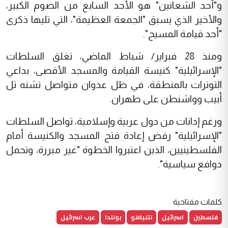
و"أحد الشعانين" هو الأحد السابع من الصوم الكبير،
والأخير الذي يسبق "الجمعة العظيمة"، التي تليها ذكرى
"أحد قيامة المسيح".
ومنذ 28 فبراير/ شباط الماضي، تغلق السلطات
"الإسرائيلية" كنيسة القيامة والمسجد الأقصى، بداعي
التوترات بالمنطقة، في ظل عدوان متواصل تشنه تل
أبيب وواشنطن على طهران.
ورغم إدانات من دول عربية وإسلامية، تواصل السلطات
"الإسرائيلية" رفض إعادة فتح المسجد والكنيسة أمام
الفلسطينيين، الذين اعتبروا الخطوة "غير مبررة، وتحمل
دوافع سياسية".
كلمات مفتاحية
فلسطين
اسرائيل
نتنياهو
بولندا
عرب اسرائيل