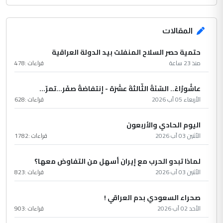
المقالات
حتمية حصر السلاح المنفلت بيد الدولة العراقية
منذ 23 ساعة
قراءات :
478
عاشُورْاءُ.. السّنَةُ الثّالثةَ عشَرَة - إِنتفاضةُ صفَر…تمرّ...
الأربعاء 05 آب 2026
قراءات :
628
اليوم الحادي والأربعون
الأثنين 03 آب 2026
قراءات :
1782
لماذا تبدو الحرب مع إيران أسهل من التفاوض معها؟
الأثنين 03 آب 2026
قراءات :
823
صحراء السعودي بدم العراقي !
الأحد 02 آب 2026
قراءات :
903