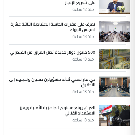
على تسريع الإنجاز
التعليق : تحياتي لك استاذ حامدتركان. كلام
منذ 12 ساعة
دقيق ومسؤول؛ فالاستثمار الحقيقي للإنسان
وثروات البلد يعتمد على الكفاءة ...
تعرف على مقررات الجلسة الاعتيادية الثالثة عشرة
بين الإهمال واغتصاب الأرض.. بلاد
لمجلس الوزراء
الموضوع :
الرافدين تعاني الجفاف والتصحر!!
منذ 13 ساعة
500 مليون دولار جديدة تصل العراق من الفيدرالي
منذ 13 ساعة
ذي قار تعفي ثلاثة مسؤولين صحيين وتحيلهم إلى
التحقيق
منذ 13 ساعة
العراق يرفع مستوى الجاهزية الأمنية ويعزز
الاستعداد القتالي
منذ 13 ساعة