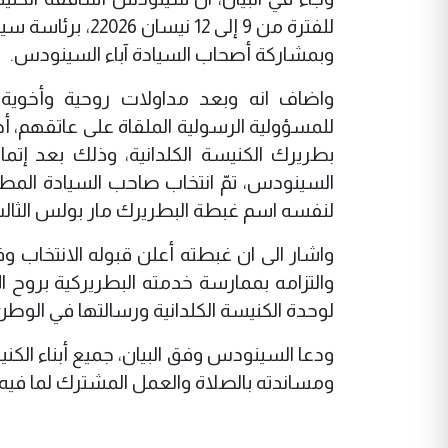
للفترة من 9 إلى 
وبمشاركة أصحاب السيادة آباء السينودس.
واضاف انه وبعد مداولات روحية وأخوية م
للمسؤولية الرسولية الملقاة على عاتقهم، أجر
بطريرك الكنيسة الكلدانية، وذلك بعد إتمام 
السينودس، تمّ انتخاب صاحب السيادة المطرا
لنفسه اسم غبطة البطريرك مار بولس الثالث 
واشار الى ان غبطته أعلن قبوله الانتخاب وفقً
والتزامه بممارسة خدمته البطريركية بروح ا
لوحدة الكنيسة الكلدانية ورسالتها في الوطن ا
ودعا السينودس وفق البيان، جميع أبناء الكنيسة
ومساندته بالصلاة والعمل المشترك لما فيه 