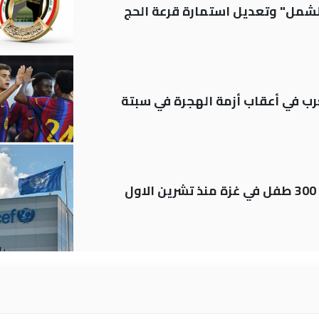
الشمل" وتعديل استمارة قرعة الحج
رب في أعقاب أزمة الهجرة في سبتة
اليونيسف توثق استشهاد قرابة 300 طفل في غزة منذ تشرين الاول