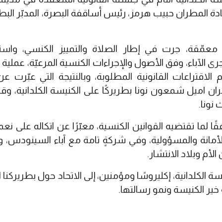
12 نيسان 22026، برئاسة سيادة المطران حبيب هرمز، رئيس أساقفة البصرة، المدبّر ال
عمّقة، جرت في إطار الصلاة والتمييز الكنسي، واستح
ى الآباء، وفق الأصول والإجراءات الكنسية المرعيّة، عملية 
الاقتراعات القانونية المطلوبة، وبالنتيجة التي عبّرت عن 
ن اميل شمعون نونا بطريركًا على الكنيسة الكلدانية، وقد 
نونا.
ا لما تقتضيه القوانين الكنسية، معبّرًا عن اتكاله على نعمة
لأمانة والمسؤولية، وفي شركةٍ تامة مع آباء السينودس، و
لأم وبلاد الانتشار.
 الكلدانية، إكليروسًا ومؤمنين، إلى الاتحاد حول بطريركنا ا
خير الكنيسة ونمو رسالتها.