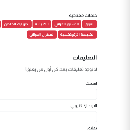
كلمات مفتاحية
العراق
الدستور العراقي
الكنيسة
بطريارك الكلدان
الكنيسة الأرثوذكسية
المطران العراقي
التعليقات
لا توجد تعليقات بعد. كن أول من يعلق!
اسمك
البريد الإلكتروني
تعليق