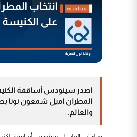
اصدر سينودس أساقفة الكنيسة ا
المطران اميل شمعون نونا بطرير
والعالم.
وجاء في البيان، ان سينودس أساقفة الكنيسة