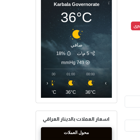
Karbala Governorate
36°C
برى
صافي
5 م\ث
18%
mmHg
749
04:00
03:00
02:00
01:00
00:00
‹
›
34°C
35°C
36°C
36°C
36°C
اسعار العملات بالدينار العراقي