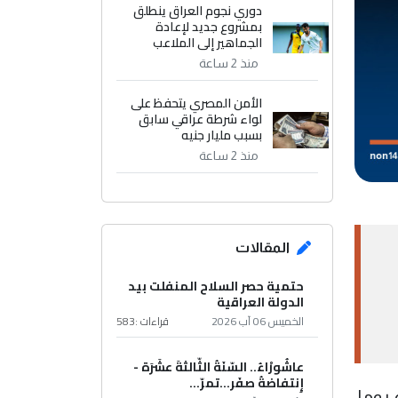
دوري نجوم العراق ينطلق
بمشروع جديد لإعادة
الجماهير إلى الملاعب
منذ 2 ساعة
الأمن المصري يتحفظ على
لواء شرطة عراقي سابق
بسبب مليار جنيه
منذ 2 ساعة
المقالات
حتمية حصر السلاح المنفلت بيد
الدولة العراقية
الخميس 06 آب 2026
قراءات :
583
عاشُورْاءُ.. السّنَةُ الثّالثةَ عشَرَة -
إِنتفاضةُ صفَر…تمرّ...
روما،