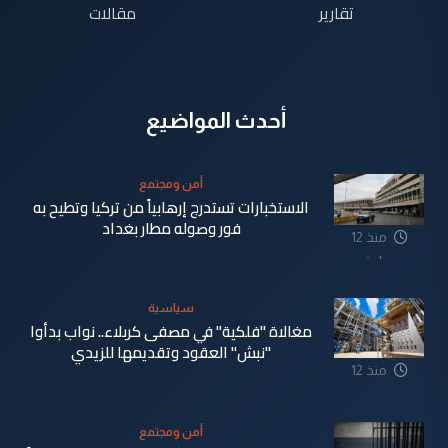
تقارير
مقالات
أحدث المواضيع
أمن ومجتمع
الاستخبارات تستدرج إرهابياً من تركيا وتطيح به
فور وصوله مطار بغداد
منذ 12
ساعة
سياسية
مغالاة "فلكية" في مصفى كربلاء.. نواب بدأوا
"نبش" العقود وتقديمها للزيدي
منذ 12
ساعة
أمن ومجتمع