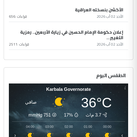
الأكشن بنسخته العراقية
الأحد 02 آب 2026
قراءات :
656
إعلان حكومة الإمام الحسين في زيارة الأربعين.. رمزية
التغيير...
الأحد 02 آب 2026
قراءات :
2511
الطقس اليوم
Karbala Governorate
36°C
صافي
3.7 م\ث
17%
751
mmHg
05:00
04:00
03:00
02:00
01:00
00:00
‹
›