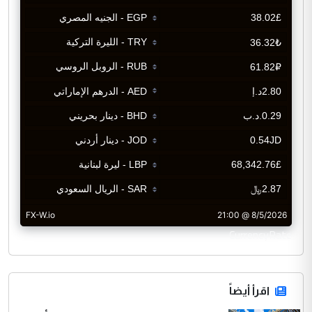
CurrencyRate
اقرأ أيضاً