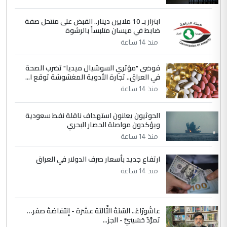
5
علي
ابتزاز بـ 10 ملايين دينار.. القبض على منتحل صفة
ضابط في ميسان متلبساً بالرشوة
التعليق : هذه الزيارة تنفع لبنان، دون الشعب
منذ 14 ساعة
العراقي، الذي احترق بحر الصيف، في حين
حكومة الزيدي ...
فوضى "مؤثري السوشيال ميديا" تضرب الصحة
نواف سلام في بغداد.. "الفيول" مقابل
الموضوع :
في العراق.. تجارة الأدوية المغشوشة توقع ا...
تصدير النفط العراقي
منذ 14 ساعة
الحوثيون يعلنون استهداف ناقلة نفط سعودية
ويؤكدون مواصلة الحصار البحري
منذ 14 ساعة
ارتفاع جديد بأسعار صرف الدولار في العراق
منذ 14 ساعة
عاشُورْاءُ.. السّنَةُ الثّالثةَ عشَرَة - إِنتفاضةُ صفَر…
تمرُّدٌ حُسَينيٌّ - الجز...