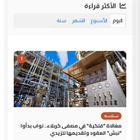
الأكثر قراءة
اليوم
الأسبوع
الشهر
سنة
1
سياسية
مغالاة "فلكية" في مصفى كربلاء.. نواب بدأوا
"نبش" العقود وتقديمها للزيدي