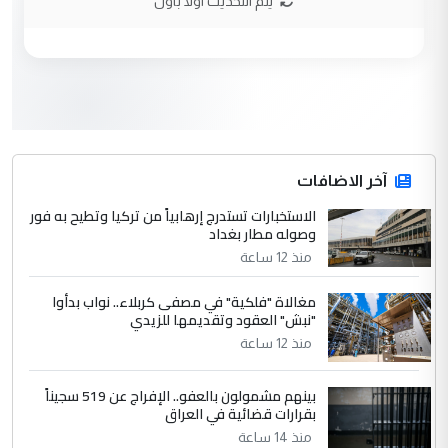
يتم التحديث اولا باول
الجواهري يرد على صدام حسين سل
الموضوع :
مضجعيك يابن الزنا (نص كامل)
3
سردار
التعليق : واحد من عصابة علي ماما يسقط
جنسية الرافد الثالث للعراق ومن اصول عريقة
ابا فرات ...
آخر الاضافات
الجواهري يرد على صدام حسين سل
الاستخبارات تستدرج إرهابياً من تركيا وتطيح به فور
الموضوع :
وصوله مطار بغداد
مضجعيك يابن الزنا (نص كامل)
منذ 12 ساعة
4
حيدر عاشور
مغالاة "فلكية" في مصفى كربلاء.. نواب بدأوا
"نبش" العقود وتقديمها للزيدي
التعليق : تحياتي لك استاذ حامدتركان. كلام
منذ 12 ساعة
دقيق ومسؤول؛ فالاستثمار الحقيقي للإنسان
وثروات البلد يعتمد على الكفاءة ...
بينهم مشمولون بالعفو.. الإفراج عن 519 سجيناً
بين الإهمال واغتصاب الأرض.. بلاد
الموضوع :
بقرارات قضائية في العراق
الرافدين تعاني الجفاف والتصحر!!
منذ 14 ساعة