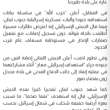
غارة على بلدة طيردبا.
في المقابل، أعلن “حزب الله” في سلسلة بيانات
استهدافه جنودا وآليات عسكرية إسرائيلية جنوب لبنان،
فيما قال الجيش الإسرائيلي إنه اعترض طائرات مسيرة
أُطلقت باتجاه قواته، دون تسجيل إصابات، مع تفعيل
صفارات الإنذار في مستوطنة مسغاف عام قرب
الحدود.
وفي تطور لافت، أعلن الجيش اللبناني إصابة اثنين من
جنوده جراء “استهداف إسرائيلي معادٍ” أثناء مشاركتهما
في عملية إنقاذ إلى جانب الدفاع المدني في بلدة مجدل
زون بقضاء صور.
كما شهد جنوب لبنان تفجيرا كبيرا نفذه الجيش
الإسرائيلي، قال إنه استهدف “نفقا ضخما”، ما تسبب
بهزة أرضية خفيفة سُجلت في شمال إسرائيل، بحسب
وسائل إعلام عبرية.