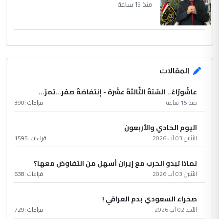
منذ 15 ساعة
المقالات
عاشُورْاءُ.. السّنَةُ الثّالثةَ عشَرَة - إِنتفاضةُ صفَر…تمرّ...
منذ 15 ساعة
قراءات :
390
اليوم الحادي والأربعون
الأثنين 03 آب 2026
قراءات :
1595
لماذا تبدو الحرب مع إيران أسهل من التفاوض معها؟
الأثنين 03 آب 2026
قراءات :
638
صحراء السعودي بدم العراقي !
الأحد 02 آب 2026
قراءات :
729