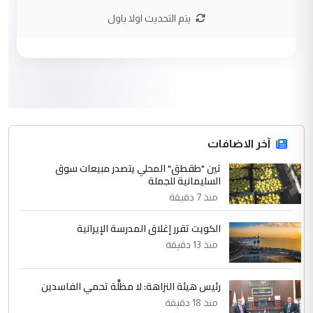
الاستماع للمدير ومغرفة ...
يتم التحديث اولا باول
وزير الصحة يعفي مدير مستشفى الكرخ
الموضوع :
العام في بغداد
3
سردار
التعليق : واحد من عصابة علي ماما يسقط
جنسية الرافد الثالث للعراق ومن اصول عريقة
ابا فرات ...
آخر الاضافات
الجواهري يرد على صدام حسين سل
تين "طقطق" المحلي يتصدر مبيعات سوق
الموضوع :
السليمانية للجملة
مضجعيك يابن الزنا (نص كامل)
منذ 7 دقيقة
4
سردار
الكويت تقرر إغلاق المدرسة الإيرانية
التعليق : واحد من عصابة علي ماما يسقط
منذ 13 دقيقة
جنسية الرافد الثالث للعراق ومن اصول عريقة
ابا فرات ...
رئيس هيئة النزاهة: لا مظلَّة تحمي الفاسدين
الجواهري يرد على صدام حسين سل
الموضوع :
منذ 18 دقيقة