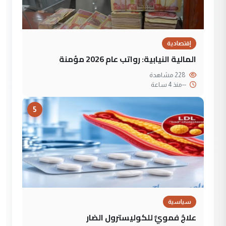
إقتصادية
المالية النيابية: رواتب عام 2026 مؤمنة
228 مشاهدة
--
منذ 4 ساعة
5
سياسية
علاجٌ فمويٌّ للكوليسترول الضار