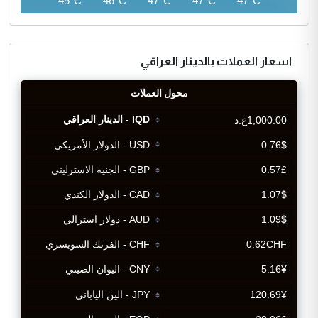
43°C
45°C
46°C
47°C
47°C
47°C
اسعار العملات بالدينار العراقي