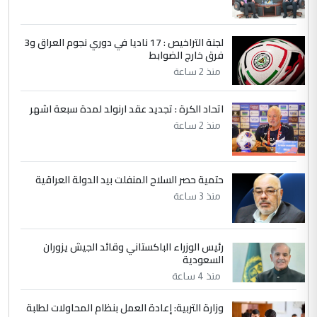
مضجعيك يابن الزنا (نص كامل)
لجنة التراخيص : 17 ناديا في دوري نجوم العراق و3
5
حيدر عاشور
فرق خارج الضوابط
التعليق : تحياتي لك استاذ حامدتركان. كلام
منذ 2 ساعة
دقيق ومسؤول؛ فالاستثمار الحقيقي للإنسان
وثروات البلد يعتمد على الكفاءة ...
اتحاد الكرة : تجديد عقد ارنولد لمدة سبعة اشهر
بين الإهمال واغتصاب الأرض.. بلاد
الموضوع :
منذ 2 ساعة
الرافدين تعاني الجفاف والتصحر!!
حتمية حصر السلاح المنفلت بيد الدولة العراقية
منذ 3 ساعة
رئيس الوزراء الباكستاني وقائد الجيش يزوران
السعودية
منذ 4 ساعة
وزارة التربية: إعادة العمل بنظام المحاولات لطلبة