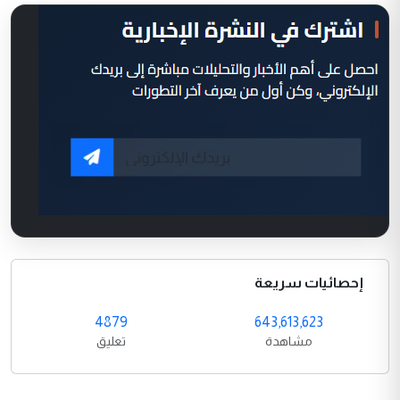
إحصائيات سريعة
4879
643,613,623
مشاهدة
تعليق