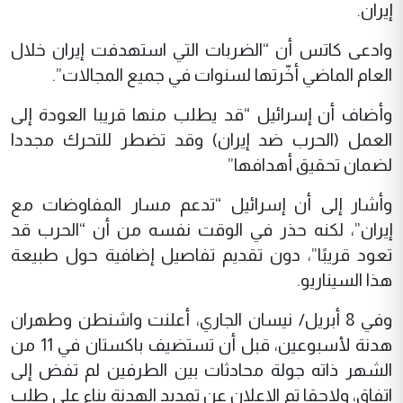
إيران.
وادعى كاتس أن “الضربات التي استهدفت إيران خلال
العام الماضي أخّرتها لسنوات في جميع المجالات”.
وأضاف أن إسرائيل “قد يطلب منها قريبا العودة إلى
العمل (الحرب ضد إيران) وقد تضطر للتحرك مجددا
لضمان تحقيق أهدافها”
وأشار إلى أن إسرائيل “تدعم مسار المفاوضات مع
إيران”، لكنه حذر في الوقت نفسه من أن “الحرب قد
تعود قريبًا”، دون تقديم تفاصيل إضافية حول طبيعة
هذا السيناريو.
وفي 8 أبريل/ نيسان الجاري، أعلنت واشنطن وطهران
هدنة لأسبوعين، قبل أن تستضيف باكستان في 11 من
الشهر ذاته جولة محادثات بين الطرفين لم تفض إلى
اتفاق، ولاحقا تم الإعلان عن تمديد الهدنة بناء على طلب