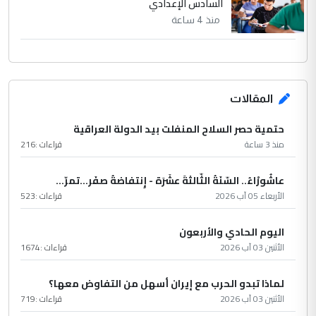
السادس الإعدادي
منذ 4 ساعة
المقالات
حتمية حصر السلاح المنفلت بيد الدولة العراقية
منذ 3 ساعة
قراءات :
216
عاشُورْاءُ.. السّنَةُ الثّالثةَ عشَرَة - إِنتفاضةُ صفَر…تمرّ...
الأربعاء 05 آب 2026
قراءات :
523
اليوم الحادي والأربعون
الأثنين 03 آب 2026
قراءات :
1674
لماذا تبدو الحرب مع إيران أسهل من التفاوض معها؟
الأثنين 03 آب 2026
قراءات :
719