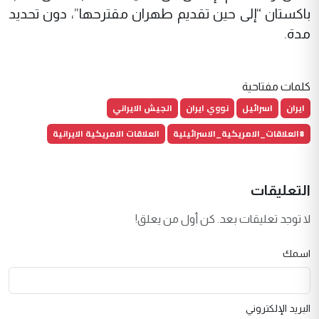
باكستان “إلى حين تقديم طهران مقترحها”، دون تحديد
مدة.
كلمات مفتاحية
ايران
اسرائيل
نووي ايران
الجيش الايراني
#العلاقات_الامريكية_الاسرائيلية
العلاقات الامريكية الايرانية
التعليقات
لا توجد تعليقات بعد. كن أول من يعلق!
اسمك
البريد الإلكتروني