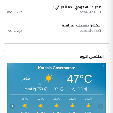
صحراء السعودي بدم العراقي !
الأحد 02 آب 2026
قراءات :
803
الأكشن بنسخته العراقية
الأحد 02 آب 2026
قراءات :
729
الطقس اليوم
Karbala Governorate
47°C
صافي
3.3 م\ث
9%
750
mmHg
19:00
18:00
17:00
16:00
15:00
14:00
‹
›