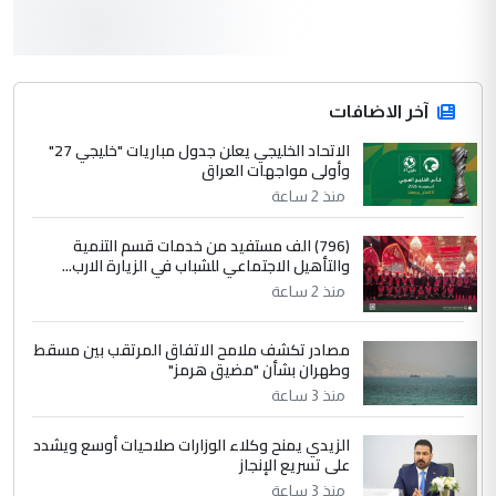
3
سردار
التعليق : واحد من عصابة علي ماما يسقط
جنسية الرافد الثالث للعراق ومن اصول عريقة
ابا فرات ...
آخر الاضافات
الجواهري يرد على صدام حسين سل
الاتحاد الخليجي يعلن جدول مباريات "خليجي 27"
الموضوع :
وأولى مواجهات العراق
مضجعيك يابن الزنا (نص كامل)
منذ 2 ساعة
4
سردار
(796) الف مستفيد من خدمات قسم التنمية
والتأهيل الاجتماعي للشباب في الزيارة الارب...
التعليق : واحد من عصابة علي ماما يسقط
منذ 2 ساعة
جنسية الرافد الثالث للعراق ومن اصول عريقة
ابا فرات ...
مصادر تكشف ملامح الاتفاق المرتقب بين مسقط
الجواهري يرد على صدام حسين سل
الموضوع :
وطهران بشأن "مضيق هرمز"
مضجعيك يابن الزنا (نص كامل)
منذ 3 ساعة
الزيدي يمنح وكلاء الوزارات صلاحيات أوسع ويشدد
5
حيدر عاشور
على تسريع الإنجاز
التعليق : تحياتي لك استاذ حامدتركان. كلام
منذ 3 ساعة