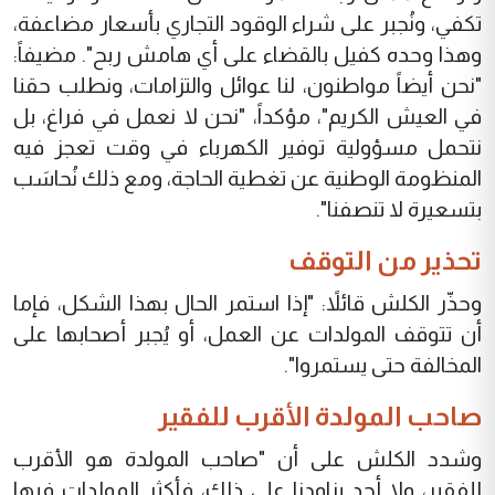
تكفي، ونُجبر على شراء الوقود التجاري بأسعار مضاعفة،
وهذا وحده كفيل بالقضاء على أي هامش ربح". مضيفاً:
"نحن أيضاً مواطنون، لنا عوائل والتزامات، ونطلب حقنا
في العيش الكريم"، مؤكداً، "نحن لا نعمل في فراغ، بل
نتحمل مسؤولية توفير الكهرباء في وقت تعجز فيه
المنظومة الوطنية عن تغطية الحاجة، ومع ذلك نُحاسَب
بتسعيرة لا تنصفنا".
تحذير من التوقف
وحذّر الكلش قائلاً: "إذا استمر الحال بهذا الشكل، فإما
أن تتوقف المولدات عن العمل، أو يُجبر أصحابها على
المخالفة حتى يستمروا".
صاحب المولدة الأقرب للفقير
وشدد الكلش على أن "صاحب المولدة هو الأقرب
للفقير، ولا أحد يزاودنا على ذلك، فأكثر المولدات فيها