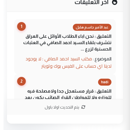
آخر التعليقات
1
عبد الأمير جاسم هليل
التعليق : نحن اباء الطلاب الأوائل على العراق
نتشرف بلقاء السيد احمد الصافي في العتبات
الحسنية لزرع ...
مكتب السيد احمد الصافي : لا يوجود
الموضوع :
لدينا اي حساب على الفيس بوك وتويتر
2
hadi
التعليق : قرار مستعجل جدا ولامصلحة فيه
للوزاره ولا للمواطن القرار الصائب يكون بعد
الاستماع للمدير ومغرفة ...
يتم التحديث اولا باول
وزير الصحة يعفي مدير مستشفى الكرخ
الموضوع :
العام في بغداد