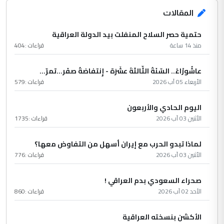
المقالات
حتمية حصر السلاح المنفلت بيد الدولة العراقية
منذ 14 ساعة
قراءات :
404
عاشُورْاءُ.. السّنَةُ الثّالثةَ عشَرَة - إِنتفاضةُ صفَر…تمرّ...
الأربعاء 05 آب 2026
قراءات :
579
اليوم الحادي والأربعون
الأثنين 03 آب 2026
قراءات :
1735
لماذا تبدو الحرب مع إيران أسهل من التفاوض معها؟
الأثنين 03 آب 2026
قراءات :
776
صحراء السعودي بدم العراقي !
الأحد 02 آب 2026
قراءات :
860
الأكشن بنسخته العراقية