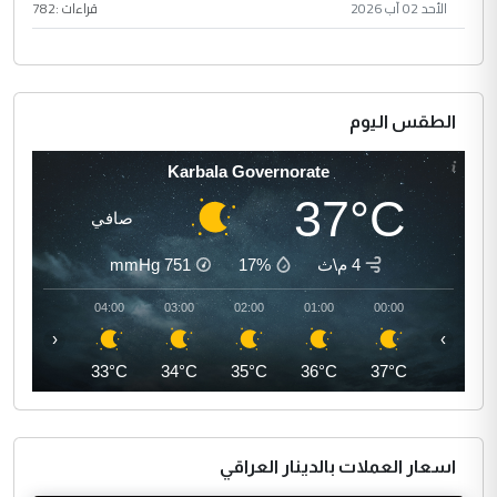
الأحد 02 آب 2026
قراءات :
782
الطقس اليوم
Karbala Governorate
37°C
صافي
4 م\ث
17%
751
mmHg
05:00
04:00
03:00
02:00
01:00
00:00
‹
›
32°C
33°C
34°C
35°C
36°C
37°C
اسعار العملات بالدينار العراقي