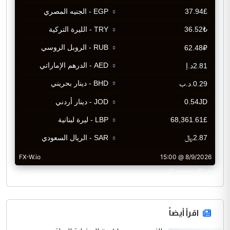
CurrencyRate
اقرأ أيضاً