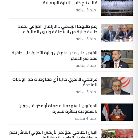
قالب ثلج خلال الزيارة الاربعينية
منذ 3 ساعة
5
عبد الأمير جاسم هليل
رغم طلبهما الرسمي .. البرلمان العراقي يعقد
التعليق : نحن اباء الطلاب الأوائل على العراق
جلسة خالية من استضافة وزيري المالية و...
نتشرف بلقاء السيد احمد الصافي في العتبات
الحسنية لزرع ...
منذ 3 ساعة
مكتب السيد احمد الصافي : لا يوجود
الموضوع :
القبض على مدير عام في وزارة التجارة على خلفية
لدينا اي حساب على الفيس بوك وتويتر
عقد مع الدفاع
منذ 3 ساعة
عراقجي: لا نجري حاليا أي مفاوضات مع الولايات
المتحدة
منذ 3 ساعة
الحوثيون: استهدفنا مصفاة أرامكو في جيزان
بالسعودية بطائرة مسيرة
منذ 4 ساعة
البيان الختامي لمؤتمر الأربعين الدولي العاشر يضع
خارطة طريق لتطوير الزيارة الملي...