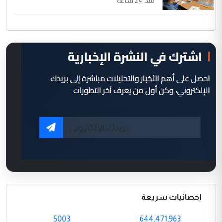
منذ 24 ساعة
إحصائيات سريعة
5003
644,471,963