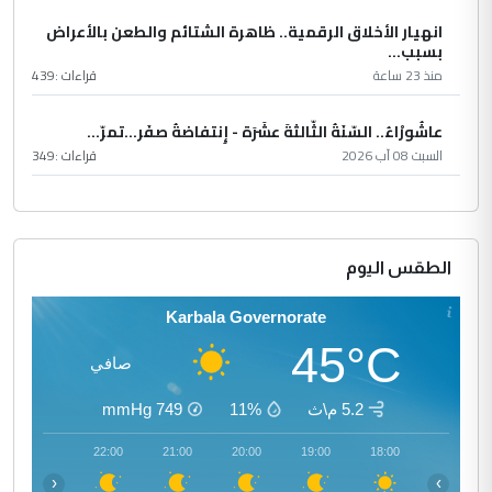
انهيار الأخلاق الرقمية.. ظاهرة الشتائم والطعن بالأعراض
بسبب...
منذ 23 ساعة
قراءات :
439
عاشُورْاءُ.. السّنَةُ الثّالثةَ عشَرَة - إِنتفاضةُ صفَر…تمرّ...
السبت 08 آب 2026
قراءات :
349
الطقس اليوم
Karbala Governorate
45°C
صافي
5.2 م\ث
11%
749
mmHg
23:00
22:00
21:00
20:00
19:00
18:00
‹
›