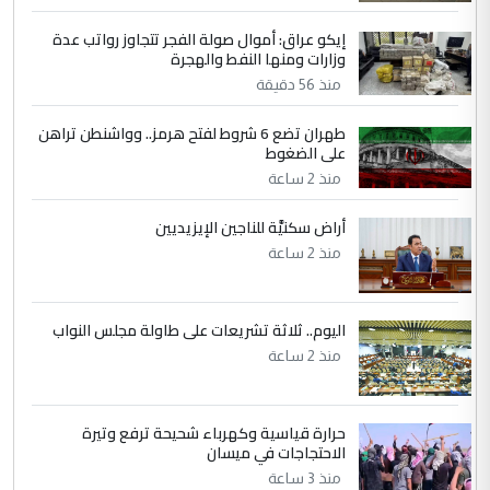
التعليق : نحن اباء الطلاب الأوائل على العراق
نتشرف بلقاء السيد احمد الصافي في العتبات
إيكو عراق: أموال صولة الفجر تتجاوز رواتب عدة
وزارات ومنها النفط والهجرة
الحسنية لزرع ...
منذ 56 دقيقة
مكتب السيد احمد الصافي : لا يوجود
الموضوع :
لدينا اي حساب على الفيس بوك وتويتر
طهران تضع 6 شروط لفتح هرمز.. وواشنطن تراهن
على الضغوط
منذ 2 ساعة
أراض سكنيَّة للناجين الإيزيديين
منذ 2 ساعة
اليوم.. ثلاثة تشريعات على طاولة مجلس النواب
منذ 2 ساعة
حرارة قياسية وكهرباء شحيحة ترفع وتيرة
الاحتجاجات في ميسان
منذ 3 ساعة