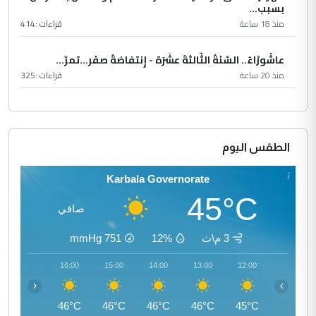
بسبب...
منذ 18 ساعة
قراءات :
414
عاشُورْاءُ.. السّنَةُ الثّالثةَ عشَرَة - إِنتفاضةُ صفَر…تمرّ...
منذ 20 ساعة
قراءات :
325
الطقس اليوم
Karbala Governorate
45°C
صافي
3 م\ث
12%
751
mmHg
17:00
16:00
15:00
14:00
13:00
12:00
‹
›
46°C
46°C
46°C
46°C
46°C
45°C