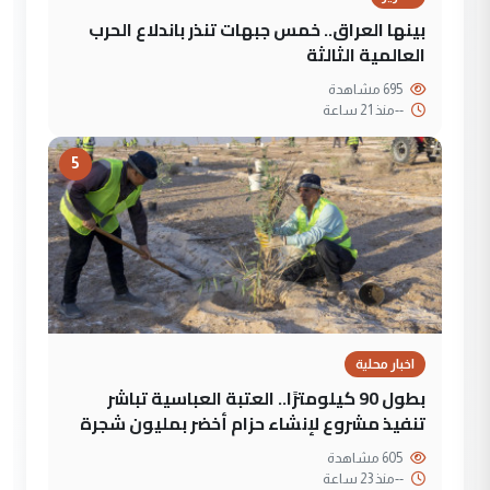
بينها العراق.. خمس جبهات تنذر باندلاع الحرب
العالمية الثالثة
695 مشاهدة
--
منذ 21 ساعة
5
اخبار محلية
بطول 90 كيلومترًا.. العتبة العباسية تباشر
تنفيذ مشروع لإنشاء حزام أخضر بمليون شجرة
605 مشاهدة
--
منذ 23 ساعة