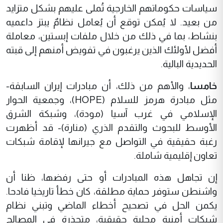
سياسات حكوماتهم الخارجية تُملى عليهم بشكل متزايد
من بعيد. لا يُمكن توقع أن يُعامل نظامٌ يبتز داعميه
بنشاط، بما في ذلك من خلال ملفات إبستين، معاملة
أفضل لأولئك الذين يرغبون في تفويض أمنهم إلى قبته
الحديدية البالية.
خامسا
، والأهم من ذلك، أن مبادرات إيران السابقة-
مثل مبادرة هرمز للسلام (HOPE)، وجمعية الحوار
الإسلامي في غرب آسيا (مودة)، وشبكة الشرق
الأوسط للبحوث والتقدم الذري (منارة)- قد أظهرت
رغبة حقيقية في التواصل مع جيرانها لإقامة شبكات
تعاون إقليمية شاملة.
إن تجاهل هذه المبادرات أو حتى رفضها، ظنا أن
واشنطن ستوفر حماية مطلقة، كان خطأ تاريخيا فادحا.
يكمن الحل في تصحيح أخطاء الماضي وتبني نظام
شبكات أمنية محلية حقيقية، متجذرة في المصالح