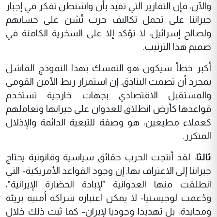
والآن، فإن التقارير التي تفيد بأن واشنطن تفكر في إجبار
جيراننا على تحمل تكاليف حرب تُشن على حسابهم
ولصالح إسرائيل، لا تؤكد إلا على السخرية الكامنة في
صميم هذا الترتيب.
أكبر خطأ سيكون هو التمسك بهذا النموذج الفاشل
بمجرد أن تصمت البنادق. إن استمرار ربط الأمن القومي
والمستقبل الاقتصادي بجهات خارجية تستخدم
قواعدها كأرض انطلاق للعدوان على جيرانها وتعاملهم
كعملاء مطيعين، هو وصفة للتبعية الدائمة والإذلال
المتكرر.
ثالثا
، لقد أنتجت الحرب حقائق سياسية وقانونية يحتاج
جيراننا إلى الاعتراف بها. إن وجود القواعد الأمريكية- التي
انطلقت منها العدوانية "لإبادة الحضارة الإيرانية"،
ودُعمت لوجيستيا- لا يمكن اعتباره شراكة أمنية بريئة
ومحايدة، بل تهديدا وجوديا لإيران- كما ثبت ذلك خلال