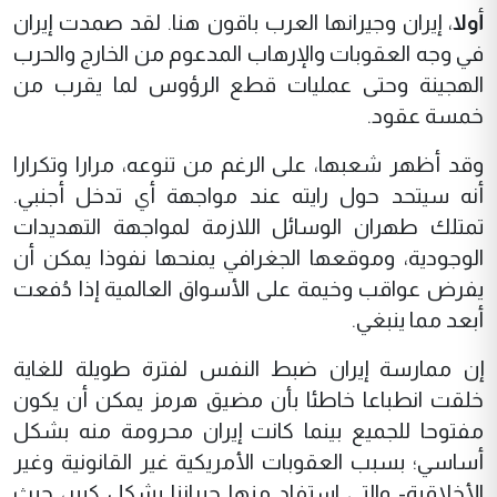
أولا
، إيران وجيرانها العرب باقون هنا. لقد صمدت إيران
في وجه العقوبات والإرهاب المدعوم من الخارج والحرب
الهجينة وحتى عمليات قطع الرؤوس لما يقرب من
خمسة عقود.
وقد أظهر شعبها، على الرغم من تنوعه، مرارا وتكرارا
أنه سيتحد حول رايته عند مواجهة أي تدخل أجنبي.
تمتلك طهران الوسائل اللازمة لمواجهة التهديدات
الوجودية، وموقعها الجغرافي يمنحها نفوذا يمكن أن
يفرض عواقب وخيمة على الأسواق العالمية إذا دُفعت
أبعد مما ينبغي.
إن ممارسة إيران ضبط النفس لفترة طويلة للغاية
خلقت انطباعا خاطئا بأن مضيق هرمز يمكن أن يكون
مفتوحا للجميع بينما كانت إيران محرومة منه بشكل
أساسي؛ بسبب العقوبات الأمريكية غير القانونية وغير
الأخلاقية- والتي استفاد منها جيراننا بشكل كبير، حيث