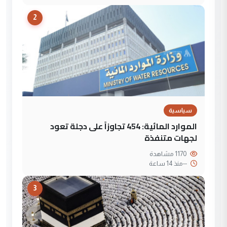
2
سياسية
الموارد المائية: 454 تجاوزاً على دجلة تعود
لجهات متنفذة
1170 مشاهدة
--
منذ 14 ساعة
3